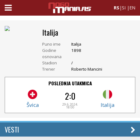
RS
|
SI
|
EN
Italija
Puno ime
Italija
Godine
1898
osnovana
Stadion
/
Trener
Roberto Mancini
POSLEDNJA UTAKMICA
2:0
Švica
Italija
29.6.2024.
18:00
VESTI