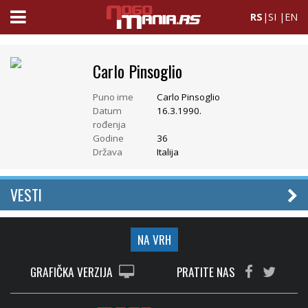
RS
|
SI
|
EN
Carlo Pinsoglio
Puno ime
Carlo Pinsoglio
Datum
16.3.1990.
rođenja
Godine
36
Država
Italija
VESTI
NA VRH
GRAFIČKA VERZIJA
PRATITE NAS