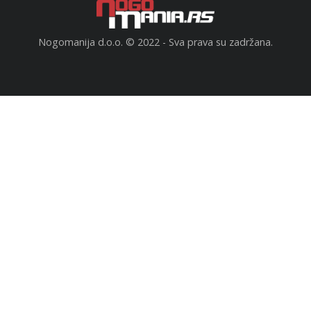
Nogomanija d.o.o. © 2022 - Sva prava su zadržana.