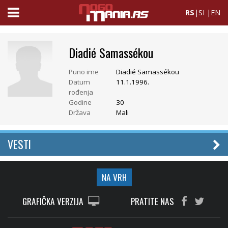
RS
|
SI
|
EN
Diadié Samassékou
Puno ime
Diadié Samassékou
Datum
11.1.1996.
rođenja
Godine
30
Država
Mali
VESTI
NA VRH
GRAFIČKA VERZIJA
PRATITE NAS