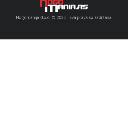
Nogomanija d.o.o. © 2022 - Sva prava su zadržana.