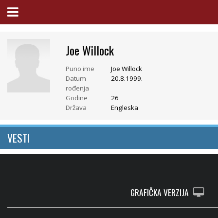
Joe Willock
Puno ime
Joe Willock
Datum
20.8.1999.
rođenja
Godine
26
Država
Engleska
VESTI
GRAFIČKA VERZIJA