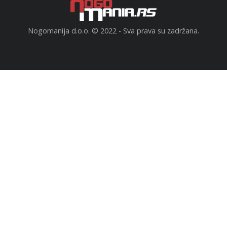
Nogomanija d.o.o. © 2022 - Sva prava su zadržana.