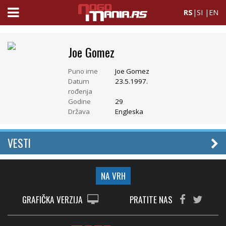
RS
|
SI
|
EN
Joe Gomez
Puno ime
Joe Gomez
Datum
23.5.1997.
rođenja
Godine
29
Država
Engleska
VESTI
NA VRH
GRAFIČKA VERZIJA
PRATITE NAS