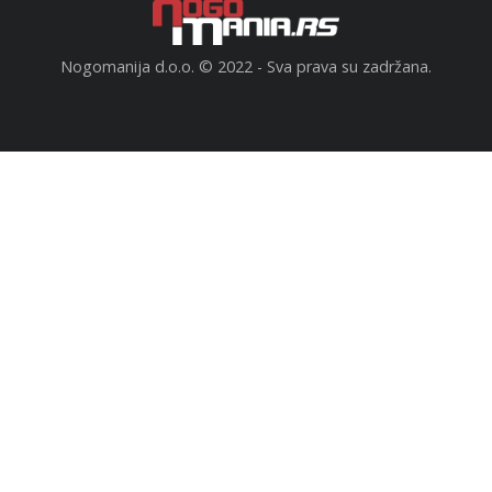
Nogomanija d.o.o. © 2022 - Sva prava su zadržana.