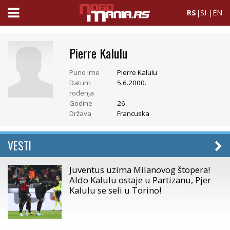
RS
|
SI
|
EN
Pierre Kalulu
Puno ime
Pierre Kalulu
Datum
5.6.2000.
rođenja
Godine
26
Država
Francuska
VESTI
Juventus uzima Milanovog štopera!
Aldo Kalulu ostaje u Partizanu, Pjer
Kalulu se seli u Torino!