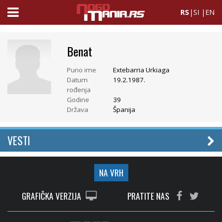
RS
|
SI
|
EN
Benat
Puno ime
Extebarria Urkiaga
Datum
19.2.1987.
rođenja
Godine
39
Država
Španija
VESTI
NA VRH
GRAFIČKA VERZIJA
PRATITE NAS