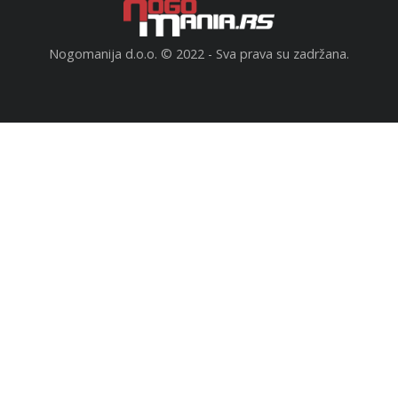
Nogomanija d.o.o. © 2022 - Sva prava su zadržana.