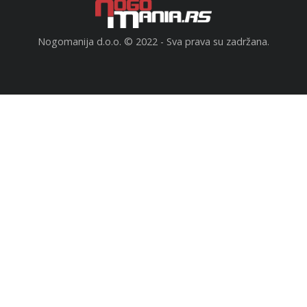
Nogomanija d.o.o. © 2022 - Sva prava su zadržana.