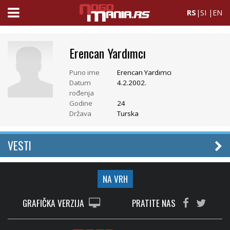
RS
|
SI
|
EN
Erencan Yardımcı
Puno ime
Erencan Yardımcı
Datum
4.2.2002.
rođenja
Godine
24
Država
Turska
VESTI
NA VRH
GRAFIČKA VERZIJA
PRATITE NAS