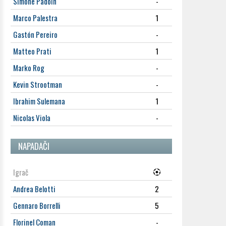
Simone Padoin
-
Marco Palestra
1
Gastón Pereiro
-
Matteo Prati
1
Marko Rog
-
Kevin Strootman
-
Ibrahim Sulemana
1
Nicolas Viola
-
NAPADAČI
Igrač
Andrea Belotti
2
Gennaro Borrelli
5
Florinel Coman
-