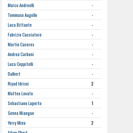
Marco Andreolli
-
Tommaso Augello
-
Luca Bittante
-
Fabrizio Cacciatore
-
Martin Caceres
-
Andrea Carboni
-
Luca Ceppitelli
-
Dalbert
-
Riyad Idrissi
2
Matteo Lovato
-
Sebastiano Luperto
1
Senna Miangue
-
Yerry Mina
2
Adam Obert
-