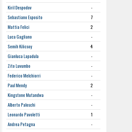
Kiril Despodov
-
Sebastiano Esposito
7
Mattia Felici
2
Luca Gagliano
-
Semih Kilicsoy
4
Gianluca Lapadula
-
Zito Luvumbo
-
Federico Melchiorri
-
Paul Mendy
2
Kingstone Mutandwa
-
Alberto Paloschi
-
Leonardo Pavoletti
1
Andrea Petagna
-