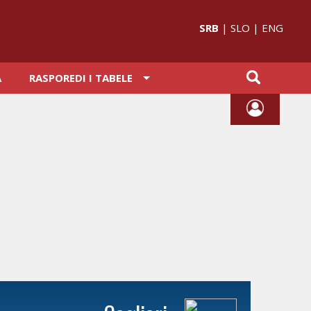
SRB
|
SLO
|
ENG
A
RASPOREDI I TABELE