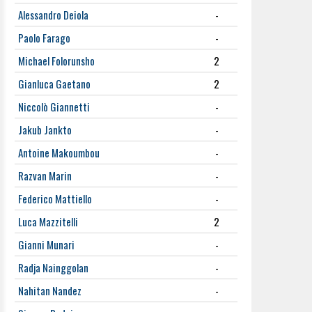
Alessandro Deiola
-
Paolo Farago
-
Michael Folorunsho
2
Gianluca Gaetano
2
Niccolò Giannetti
-
Jakub Jankto
-
Antoine Makoumbou
-
Razvan Marin
-
Federico Mattiello
-
Luca Mazzitelli
2
Gianni Munari
-
Radja Nainggolan
-
Nahitan Nandez
-