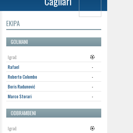
Cagliari
EKIPA
GOLMANI
Igrač
Rafael
-
Roberto Colombo
-
Boris Radunović
-
Marco Storari
-
ODBRAMBENI
Igrač