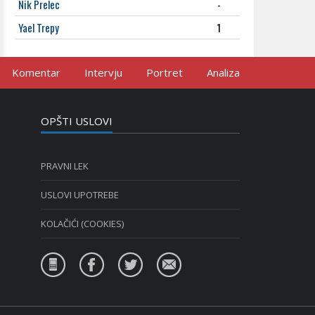
Nik Prelec
-
Yael Trepy
1
Komentar
Intervju
Portret
Analiza
OPŠTI USLOVI
PRAVNI LEK
USLOVI UPOTREBE
KOLAČIĆI (COOKIES)