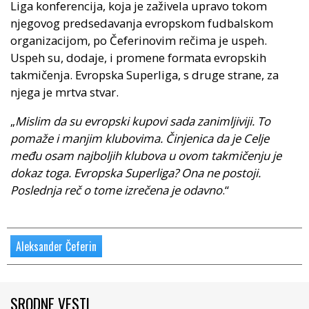
Liga konferencija, koja je zaživela upravo tokom
njegovog predsedavanja evropskom fudbalskom
organizacijom, po Čeferinovim rečima je uspeh.
Uspeh su, dodaje, i promene formata evropskih
takmičenja. Evropska Superliga, s druge strane, za
njega je mrtva stvar.
„
Mislim da su evropski kupovi sada zanimljiviji. To
pomaže i manjim klubovima. Činjenica da je Celje
među osam najboljih klubova u ovom takmičenju je
dokaz toga. Evropska Superliga? Ona ne postoji.
Poslednja reč o tome izrečena je odavno
.“
Aleksander Čeferin
SRODNE VESTI