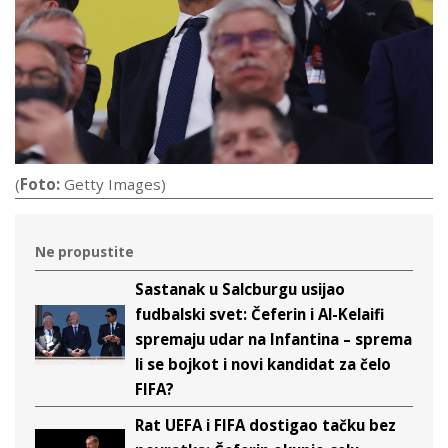
(
Foto:
Getty Images)
Ne propustite
Sastanak u Salcburgu usijao
fudbalski svet: Čeferin i Al-Kelaifi
spremaju udar na Infantina – sprema
li se bojkot i novi kandidat za čelo
FIFA?
Rat UEFA i FIFA dostigao tačku bez