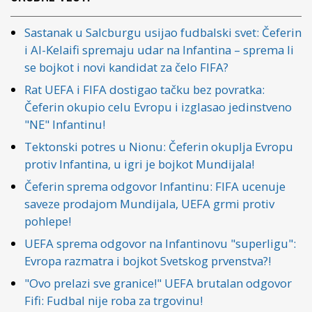
Sastanak u Salcburgu usijao fudbalski svet: Čeferin
i Al-Kelaifi spremaju udar na Infantina – sprema li
se bojkot i novi kandidat za čelo FIFA?
Rat UEFA i FIFA dostigao tačku bez povratka:
Čeferin okupio celu Evropu i izglasao jedinstveno
"NE" Infantinu!
Tektonski potres u Nionu: Čeferin okuplja Evropu
protiv Infantina, u igri je bojkot Mundijala!
Čeferin sprema odgovor Infantinu: FIFA ucenuje
saveze prodajom Mundijala, UEFA grmi protiv
pohlepe!
UEFA sprema odgovor na Infantinovu "superligu":
Evropa razmatra i bojkot Svetskog prvenstva?!
"Ovo prelazi sve granice!" UEFA brutalan odgovor
Fifi: Fudbal nije roba za trgovinu!