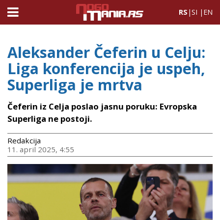
RS
|
SI
|
EN
Aleksander Čeferin u Celju:
Liga konferencija je uspeh,
Superliga je mrtva
Čeferin iz Celja poslao jasnu poruku: Evropska
Superliga ne postoji.
Redakcija
11. april 2025, 4:55