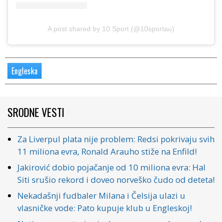
A post shared by 10 Sport (@10sportau)
Engleska
SRODNE VESTI
Za Liverpul plata nije problem: Redsi pokrivaju svih
11 miliona evra, Ronald Arauho stiže na Enfild!
Jakirović dobio pojačanje od 10 miliona evra: Hal
Siti srušio rekord i doveo norveško čudo od deteta!
Nekadašnji fudbaler Milana i Čelsija ulazi u
vlasničke vode: Pato kupuje klub u Engleskoj!