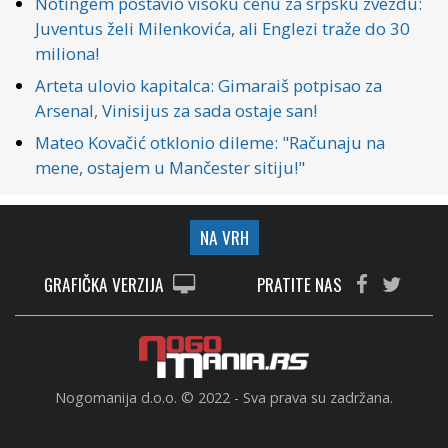
Notingem postavio visoku cenu za srpsku zvezdu:
Juventus želi Milenkovića, ali Englezi traže do 30
miliona!
Arteta ulovio kapitalca: Gimaraiš potpisao za
Arsenal, Vinisijus za sada ostaje san!
Mateo Kovačić otklonio dileme: "Računaju na
mene, ostajem u Mančester sitiju!"
NA VRH
GRAFIČKA VERZIJA
PRATITE NAS
Nogomanija d.o.o. © 2022 - Sva prava su zadržana.