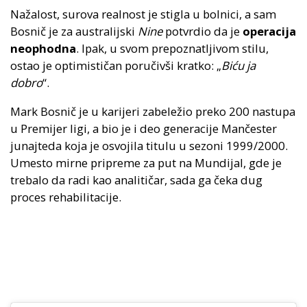
Nažalost, surova realnost je stigla u bolnici, a sam
Bosnič je za australijski
Nine
potvrdio da je
operacija
neophodna
. Ipak, u svom prepoznatljivom stilu,
ostao je optimističan poručivši kratko: „
Biću ja
dobro
“.
Mark Bosnič je u karijeri zabeležio preko 200 nastupa
u Premijer ligi, a bio je i deo generacije Mančester
junajteda koja je osvojila titulu u sezoni 1999/2000.
Umesto mirne pripreme za put na Mundijal, gde je
trebalo da radi kao analitičar, sada ga čeka dug
proces rehabilitacije.