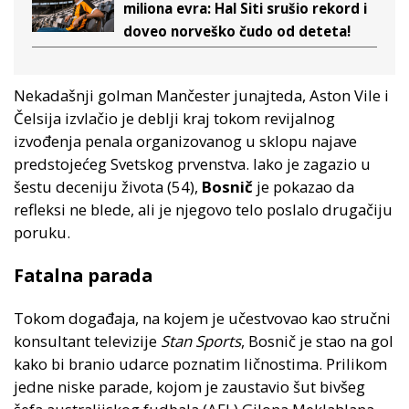
miliona evra: Hal Siti srušio rekord i
doveo norveško čudo od deteta!
Nekadašnji golman Mančester junajteda, Aston Vile i
Čelsija izvlačio je deblji kraj tokom revijalnog
izvođenja penala organizovanog u sklopu najave
predstojećeg Svetskog prvenstva. Iako je zagazio u
šestu deceniju života (54),
Bosnič
je pokazao da
refleksi ne blede, ali je njegovo telo poslalo drugačiju
poruku.
Fatalna parada
Tokom događaja, na kojem je učestvovao kao stručni
konsultant televizije
Stan Sports
, Bosnič je stao na gol
kako bi branio udarce poznatim ličnostima. Prilikom
jedne niske parade, kojom je zaustavio šut bivšeg