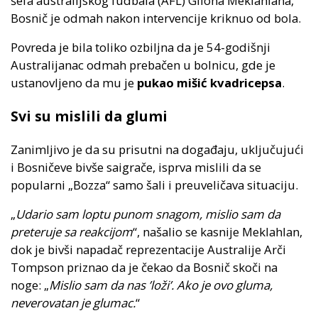
šefa australijskog fudbala (AFL) Gilona Meklahlana,
Bosnič je odmah nakon intervencije kriknuo od bola.
Povreda je bila toliko ozbiljna da je 54-godišnji
Australijanac odmah prebačen u bolnicu, gde je
ustanovljeno da mu je
pukao mišić kvadricepsa
.
Svi su mislili da glumi
Zanimljivo je da su prisutni na događaju, uključujući
i Bosničeve bivše saigrače, isprva mislili da se
popularni „Bozza“ samo šali i preuveličava situaciju.
„
Udario sam loptu punom snagom, mislio sam da
preteruje sa reakcijom
“, našalio se kasnije Meklahlan,
dok je bivši napadač reprezentacije Australije Arči
Tompson priznao da je čekao da Bosnič skoči na
noge: „
Mislio sam da nas ’loži’. Ako je ovo gluma,
neverovatan je glumac.
“