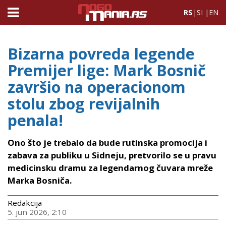
RS
|
SI
|
EN
Bizarna povreda legende
Premijer lige: Mark Bosnič
završio na operacionom
stolu zbog revijalnih
penala!
Ono što je trebalo da bude rutinska promocija i
zabava za publiku u Sidneju, pretvorilo se u pravu
medicinsku dramu za legendarnog čuvara mreže
Marka Bosniča.
Redakcija
5. jun 2026, 2:10