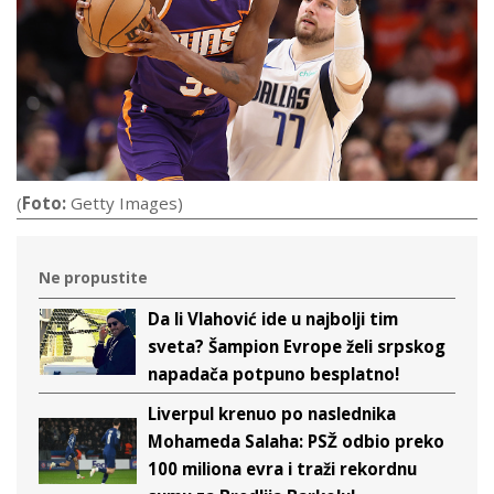
(
Foto:
Getty Images)
Ne propustite
Da li Vlahović ide u najbolji tim
sveta? Šampion Evrope želi srpskog
napadača potpuno besplatno!
Liverpul krenuo po naslednika
Mohameda Salaha: PSŽ odbio preko
100 miliona evra i traži rekordnu