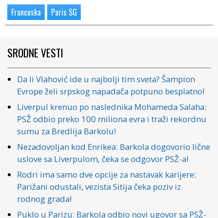
Francuska
Paris SG
SRODNE VESTI
Da li Vlahović ide u najbolji tim sveta? Šampion
Evrope želi srpskog napadača potpuno besplatno!
Liverpul krenuo po naslednika Mohameda Salaha:
PSŽ odbio preko 100 miliona evra i traži rekordnu
sumu za Bredlija Barkolu!
Nezadovoljan kod Enrikea: Barkola dogovorio lične
uslove sa Liverpulom, čeka se odgovor PSŽ-a!
Rodri ima samo dve opcije za nastavak karijere:
Parižani odustali, vezista Sitija čeka poziv iz
rodnog grada!
Puklo u Parizu: Barkola odbio novi ugovor sa PSŽ-