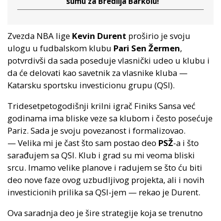
sumu za Bredlija Barkolu!
Zvezda NBA lige
Kevin Durent
proširio je svoju
ulogu u fudbalskom klubu
Pari Sen Žermen
,
potvrdivši da sada poseduje vlasnički udeo u klubu i
da će delovati kao savetnik za vlasnike kluba —
Katarsku sportsku investicionu grupu (QSI).
Tridesetpetogodišnji krilni igrač Finiks Sansa već
godinama ima bliske veze sa klubom i često posećuje
Pariz. Sada je svoju povezanost i formalizovao.
— Velika mi je čast što sam postao deo
PSŽ
-a i što
sarađujem sa QSI. Klub i grad su mi veoma bliski
srcu. Imamo velike planove i radujem se što ću biti
deo nove faze ovog uzbudljivog projekta, ali i novih
investicionih prilika sa QSI-jem — rekao je Durent.
Ova saradnja deo je šire strategije koja se trenutno