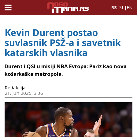
RS
|
SI
|
EN
Kevin Durent postao
suvlasnik PSŽ-a i savetnik
katarskih vlasnika
Durent i QSI u misiji NBA Evropa: Pariz kao nova
košarkaška metropola.
Redakcija
21. jun 2025, 3:36