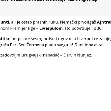
funti
, ali je ostao praznih ruku. Nemački prvoligaš
Ajntra
nom Premijer lige –
Liverpulom
, što potvrđuje i BBC!
itike
potpisaće šestogodišnji ugovor, a Liverpul će za njeg
grača Pari Sen Žermena platio svega 16,5 miliona evra!
nezadovoljni urugvajski napadač – Darvin Nunjez.