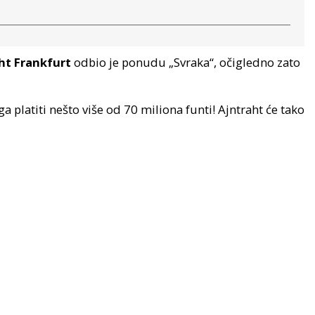
ht Frankfurt
odbio je ponudu „Svraka“, očigledno zato
a platiti nešto više od 70 miliona funti! Ajntraht će tako