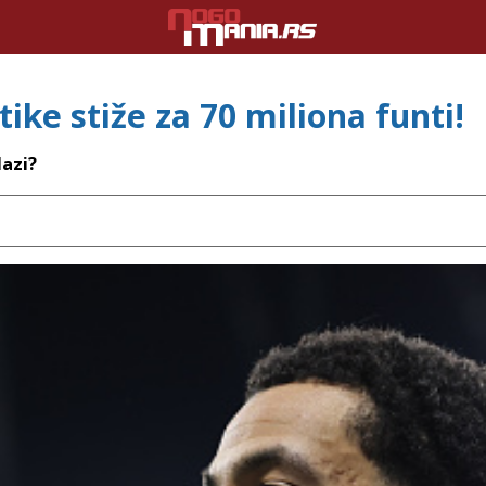
ike stiže za 70 miliona funti!
lazi?