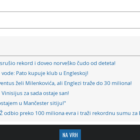
i srušio rekord i doveo norveško čudo od deteta!
e vode: Pato kupuje klub u Engleskoj!
ntus želi Milenkovića, ali Englezi traže do 30 miliona!
 Vinisijus za sada ostaje san!
stajem u Mančester sitiju!"
 odbio preko 100 miliona evra i traži rekordnu sumu za B
NA VRH