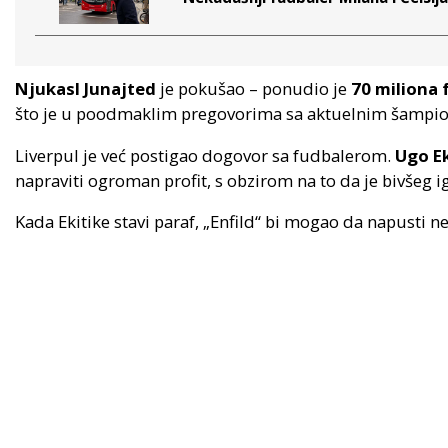
Njukasl Junajted
je pokušao – ponudio je
70 miliona 
što je u poodmaklim pregovorima sa aktuelnim šampio
Liverpul je već postigao dogovor sa fudbalerom.
Ugo Ek
napraviti ogroman profit, s obzirom na to da je bivšeg i
Kada Ekitike stavi paraf, „Enfild“ bi mogao da napusti 