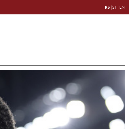
RS
|
SI
|
EN