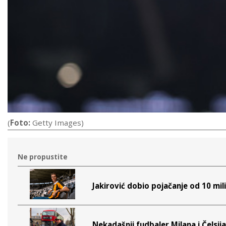
(
Foto:
Getty Images)
Ne propustite
Jakirović dobio pojačanje od 10 mil
Nekadašnji fudbaler Milana i Čelsija