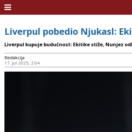
Liverpul pobedio Njukasl: Ekit
Liverpul kupuje budućnost: Ekitike stiže, Nunjez od
Redakcija
17. jul 2025, 2:04