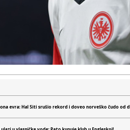
iona evra: Hal Siti srušio rekord i doveo norveško čudo od 
 ulazi u vlasničke vode: Pato kupuje klub u Engleskoj!