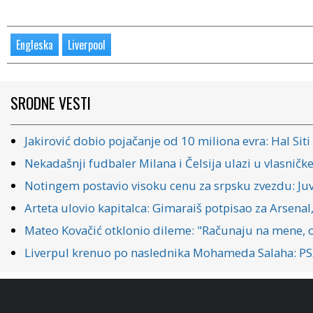
Engleska
Liverpool
SRODNE VESTI
Jakirović dobio pojačanje od 10 miliona evra: Hal Sit
Nekadašnji fudbaler Milana i Čelsija ulazi u vlasničk
Notingem postavio visoku cenu za srpsku zvezdu: Juve
Arteta ulovio kapitalca: Gimaraiš potpisao za Arsenal,
Mateo Kovačić otklonio dileme: "Računaju na mene, o
Liverpul krenuo po naslednika Mohameda Salaha: PSŽ