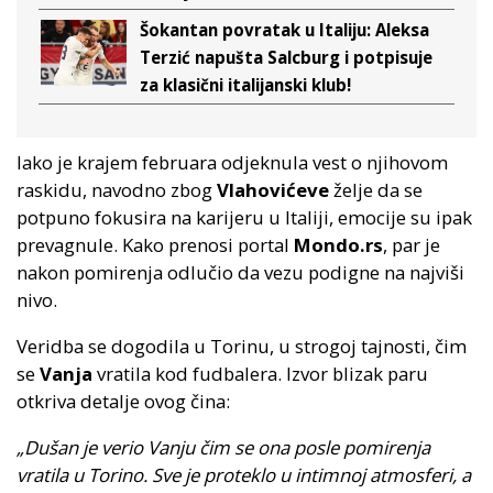
Šokantan povratak u Italiju: Aleksa
Terzić napušta Salcburg i potpisuje
za klasični italijanski klub!
Iako je krajem februara odjeknula vest o njihovom
raskidu, navodno zbog
Vlahovićeve
želje da se
potpuno fokusira na karijeru u Italiji, emocije su ipak
prevagnule. Kako prenosi portal
Mondo.rs
, par je
nakon pomirenja odlučio da vezu podigne na najviši
nivo.
Veridba se dogodila u Torinu, u strogoj tajnosti, čim
se
Vanja
vratila kod fudbalera. Izvor blizak paru
otkriva detalje ovog čina:
„Dušan je verio Vanju čim se ona posle pomirenja
vratila u Torino. Sve je proteklo u intimnoj atmosferi, a