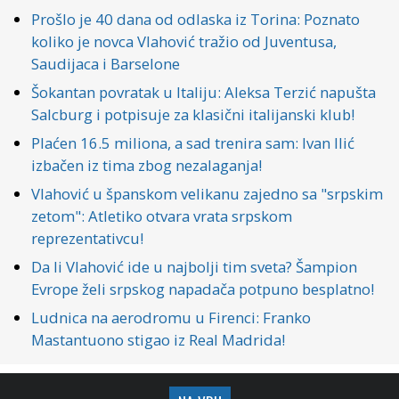
Prošlo je 40 dana od odlaska iz Torina: Poznato
koliko je novca Vlahović tražio od Juventusa,
Saudijaca i Barselone
Šokantan povratak u Italiju: Aleksa Terzić napušta
Salcburg i potpisuje za klasični italijanski klub!
Plaćen 16.5 miliona, a sad trenira sam: Ivan Ilić
izbačen iz tima zbog nezalaganja!
Vlahović u španskom velikanu zajedno sa "srpskim
zetom": Atletiko otvara vrata srpskom
reprezentativcu!
Da li Vlahović ide u najbolji tim sveta? Šampion
Evrope želi srpskog napadača potpuno besplatno!
Ludnica na aerodromu u Firenci: Franko
Mastantuono stigao iz Real Madrida!