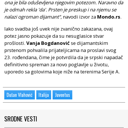
ona je bila oduševljena njegovim potezom. Naravno da
je odmah rekla 'da'. Prsten je preskup i na njemu se
nalazi ogroman dijamant“
, navodi izvor za
Mondo.rs
.
Iako svadba još uvek nije zvanično zakazana, ovaj
potez jasno pokazuje da su nesuglasice stvar
prošlosti.
Vanja Bogdanović
se dijamantskim
prstenom pohvalila prijateljicama na proslavi svog
23. rođendana, čime je potvrdila da je srpski napadač
definitivno spreman za novo poglavlje u životu,
uporedo sa golovima koje niže na terenima Serije A.
Dušan Vlahović
Italija
Juventus
SRODNE VESTI