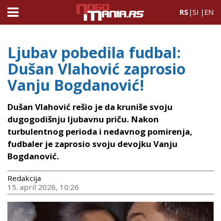
RS
|
SI
|
EN
Ljubav pobedila fudbal:
Dušan Vlahović zaprosio
Vanju Bogdanović!
Dušan Vlahović rešio je da kruniše svoju
dugogodišnju ljubavnu priču. Nakon
turbulentnog perioda i nedavnog pomirenja,
fudbaler je zaprosio svoju devojku Vanju
Bogdanović.
Redakcija
15. april 2026, 10:26