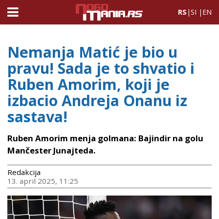
RS
|
SI
|
EN
Nemanja Matić je bio u
pravu! Sada je to shvatio i
Ruben Amorim, koji je
izbacio Andreja Onanu iz
sastava!
Ruben Amorim menja golmana: Bajindir na golu
Mančester Junajteda.
Redakcija
13. april 2025, 11:25