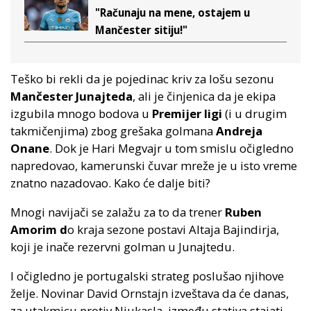
"Računaju na mene, ostajem u
Mančester sitiju!"
Teško bi rekli da je pojedinac kriv za lošu sezonu
Mančester Junajteda
, ali je činjenica da je ekipa
izgubila mnogo bodova u
Premijer ligi
(i u drugim
takmičenjima) zbog grešaka golmana
Andreja
Onane
. Dok je Hari Megvajr u tom smislu očigledno
napredovao, kamerunski čuvar mreže je u isto vreme
znatno nazadovao. Kako će dalje biti?
Mnogi navijači se zalažu za to da trener
Ruben
Amorim d
o kraja sezone postavi Altaja Bajindirja,
koji je inače rezervni golman u Junajtedu.
I očigledno je portugalski strateg poslušao njihove
želje. Novinar David Ornstajn izveštava da će danas,
za utakmicu protiv Njukasla, između stativa stajati