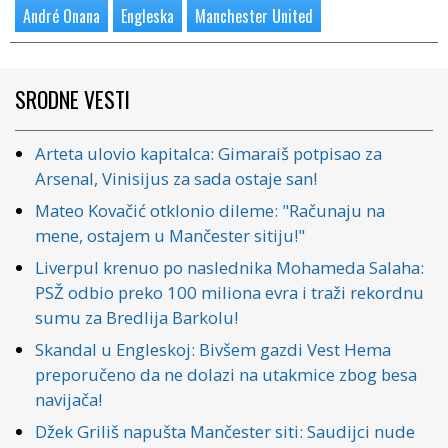
André Onana
Engleska
Manchester United
SRODNE VESTI
Arteta ulovio kapitalca: Gimaraiš potpisao za
Arsenal, Vinisijus za sada ostaje san!
Mateo Kovačić otklonio dileme: "Računaju na
mene, ostajem u Mančester sitiju!"
Liverpul krenuo po naslednika Mohameda Salaha:
PSŽ odbio preko 100 miliona evra i traži rekordnu
sumu za Bredlija Barkolu!
Skandal u Engleskoj: Bivšem gazdi Vest Hema
preporučeno da ne dolazi na utakmice zbog besa
navijača!
Džek Griliš napušta Mančester siti: Saudijci nude