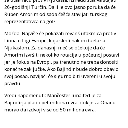
26-godišnji Turčin. Da li je ovo jasno poruka da će
Ruben Amorim od sada češće stavljati turskog
reprezentativca na gol?
Možda. Najviše će pokazati revanš utakmica protiv
Liona u Ligi Evrope, koja sledi nakon duela sa
Njukaslom. Za današnji meč se očekuje da će
Amorim izvršiti nekoliko rotacija u početnoj postavi
jer je fokus na Evropi, pa trenutno ne treba donositi
konačne zaključke. Ako Bajindir bude dobro obavio
svoj posao, navijači će sigurno biti uvereni u svoju
pravdu.
Vredi napomenuti: Mančester Junajted je za
Bajindirja platio pet miliona evra, dok je za Onanu
morao da izdvoji više od 50 miliona evra.