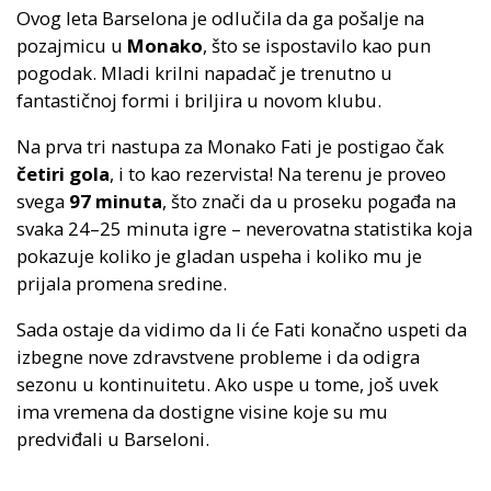
Ovog leta Barselona je odlučila da ga pošalje na
pozajmicu u
Monako
, što se ispostavilo kao pun
pogodak. Mladi krilni napadač je trenutno u
fantastičnoj formi i briljira u novom klubu.
Na prva tri nastupa za Monako Fati je postigao čak
četiri gola
, i to kao rezervista! Na terenu je proveo
svega
97 minuta
, što znači da u proseku pogađa na
svaka 24–25 minuta igre – neverovatna statistika koja
pokazuje koliko je gladan uspeha i koliko mu je
prijala promena sredine.
Sada ostaje da vidimo da li će Fati konačno uspeti da
izbegne nove zdravstvene probleme i da odigra
sezonu u kontinuitetu. Ako uspe u tome, još uvek
ima vremena da dostigne visine koje su mu
predviđali u Barseloni.