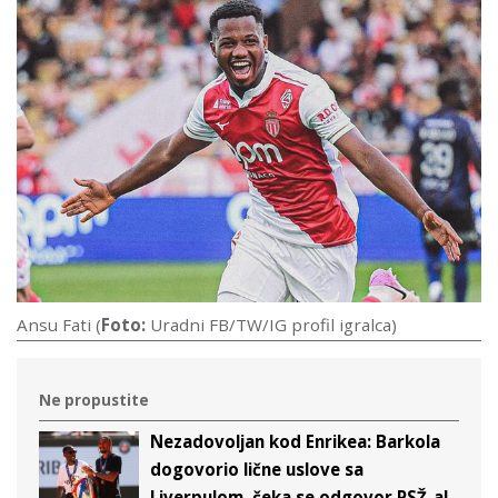
Ansu Fati (
Foto:
Uradni FB/TW/IG profil igralca)
Ne propustite
Nezadovoljan kod Enrikea: Barkola
dogovorio lične uslove sa
Liverpulom, čeka se odgovor PSŽ-a!