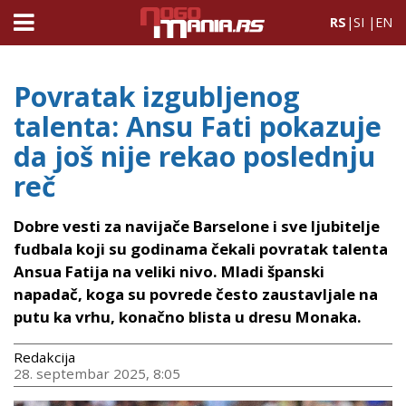
RS
|
SI
|
EN
Povratak izgubljenog
talenta: Ansu Fati pokazuje
da još nije rekao poslednju
reč
Dobre vesti za navijače Barselone i sve ljubitelje
fudbala koji su godinama čekali povratak talenta
Ansua Fatija na veliki nivo. Mladi španski
napadač, koga su povrede često zaustavljale na
putu ka vrhu, konačno blista u dresu Monaka.
Redakcija
28. septembar 2025, 8:05