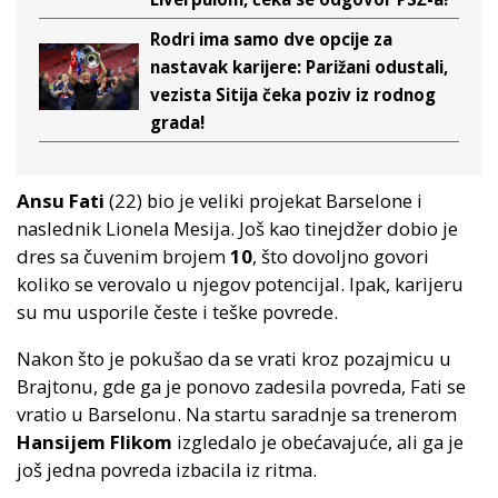
Rodri ima samo dve opcije za
nastavak karijere: Parižani odustali,
vezista Sitija čeka poziv iz rodnog
grada!
Ansu Fati
(22) bio je veliki projekat Barselone i
naslednik Lionela Mesija. Još kao tinejdžer dobio je
dres sa čuvenim brojem
10
, što dovoljno govori
koliko se verovalo u njegov potencijal. Ipak, karijeru
su mu usporile česte i teške povrede.
Nakon što je pokušao da se vrati kroz pozajmicu u
Brajtonu, gde ga je ponovo zadesila povreda, Fati se
vratio u Barselonu. Na startu saradnje sa trenerom
Hansijem Flikom
izgledalo je obećavajuće, ali ga je
još jedna povreda izbacila iz ritma.