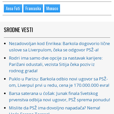
Ansu Fati
Francuska
Monaco
SRODNE VESTI
Nezadovoljan kod Enrikea: Barkola dogovorio lične
uslove sa Liverpulom, čeka se odgovor PSŽ-a!
Rodri ima samo dve opcije za nastavak karijere:
Parižani odustali, vezista Sitija čeka poziv iz
rodnog grada!
Puklo u Parizu: Barkola odbio novi ugovor sa PSŽ-
om, Liverpul prvi u redu, cena je 170.000.000 evra!
Barsa saterana u ćošak: Junak finala Svetskog
prvenstva odbija novi ugovor, PSŽ sprema ponudu!
Mislite da PSŽ ima dovoljno napadača? Nema!