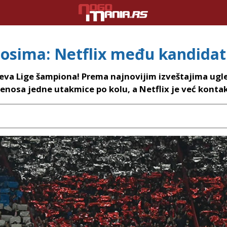
nosima: Netflix među kandida
eva Lige šampiona! Prema najnovijim izveštajima ugle
enosa jedne utakmice po kolu, a Netflix je već kontak