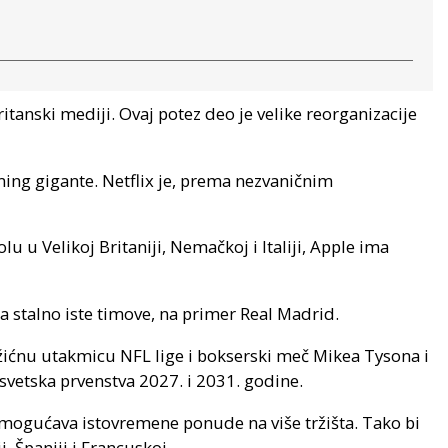
itanski mediji. Ovaj potez deo je velike reorganizacije
ing gigante. Netflix je, prema nezvaničnim
u Velikoj Britaniji, Nemačkoj i Italiji, Apple ima
a stalno iste timove, na primer Real Madrid.
božićnu utakmicu NFL lige i bokserski meč Mikea Tysona i
 svetska prvenstva 2027. i 2031. godine.
omogućava istovremene ponude na više tržišta. Tako bi
i, Španiji i Francuskoj.