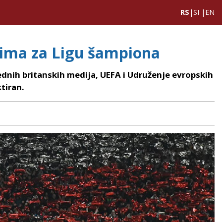
RS
|
SI
|
EN
tima za Ligu šampiona
dnih britanskih medija, UEFA i Udruženje evropskih
tiran.