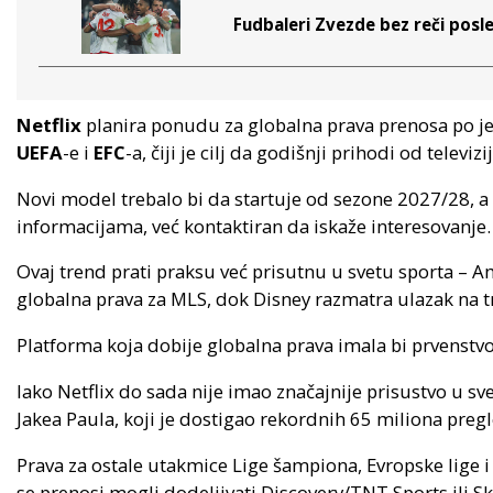
Fudbaleri Zvezde bez reči posl
Netflix
planira ponudu za globalna prava prenosa po 
UEFA
-e i
EFC
-a, čiji je cilj da godišnji prihodi od telev
Novi model trebalo bi da startuje od sezone 2027/28, a
informacijama, već kontaktiran da iskaže interesovanje.
Ovaj trend prati praksu već prisutnu u svetu sporta – A
globalna prava za MLS, dok Disney razmatra ulazak na tr
Platforma koja dobije globalna prava imala bi prvenstvo
Iako Netflix do sada nije imao značajnije prisustvo u sv
Jakea Paula, koji je dostigao rekordnih 65 miliona preg
Prava za ostale utakmice Lige šampiona, Evropske lige 
se prenosi mogli dodeljivati Discovery/TNT Sports ili Sky-