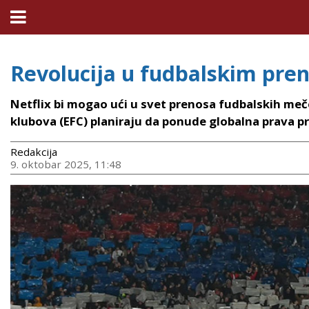
Revolucija u fudbalskim pre
Netflix bi mogao ući u svet prenosa fudbalskih meč
klubova (EFC) planiraju da ponude globalna prava pr
Redakcija
9. oktobar 2025, 11:48