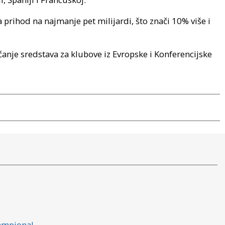
prihod na najmanje pet milijardi, što znači 10% više i
ćanje sredstava za klubove iz Evropske i Konferencijske
šampiona!