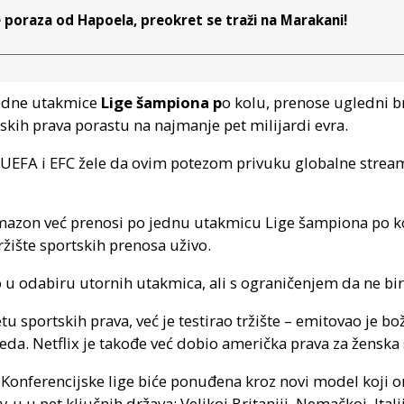
e poraza od Hapoela, preokret se traži na Marakani!
jedne utakmice
Lige šampiona p
o kolu, prenose ugledni br
izijskih prava porastu na najmanje pet milijardi evra.
 UEFA i EFC žele da ovim potezom privuku globalne stream
mazon već prenosi po jednu utakmicu Lige šampiona po kolu 
žište sportskih prenosa uživo.
 u odabiru utornih utakmica, ali s ograničenjem da ne bir
etu sportskih prava, već je testirao tržište – emitovao je 
leda. Netflix je takođe već dobio američka prava za ženska
i Konferencijske lige biće ponuđena kroz novi model koji 
u u pet ključnih država: Velikoj Britaniji, Nemačkoj, Italij