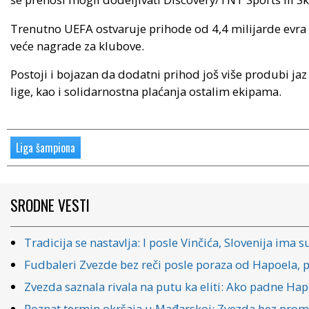
Trenutno UEFA ostvaruje prihode od 4,4 milijarde evra o
veće nagrade za klubove.
Postoji i bojazan da dodatni prihod još više produbi jaz
lige, kao i solidarnostna plaćanja ostalim ekipama.
Liga šampiona
SRODNE VESTI
Tradicija se nastavlja: I posle Vinčića, Slovenija im
Fudbaleri Zvezde bez reči posle poraza od Hapoela, p
Zvezda saznala rivala na putu ka eliti: Ako padne Hap
Poznat termin okršaja u Mađarskoj: Zvezda bez prome