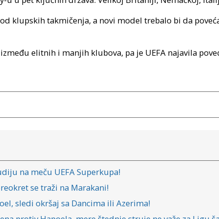
d klupskih takmičenja, a novi model trebalo bi da poveća 
 između elitnih i manjih klubova, pa je UEFA najavila pove
a sudiju na meču UEFA Superkupa!
reokret se traži na Marakani!
oel, sledi okršaj sa Dancima ili Azerima!
na protiv Hapoela, mere štednje struje ne važe za Ligu 