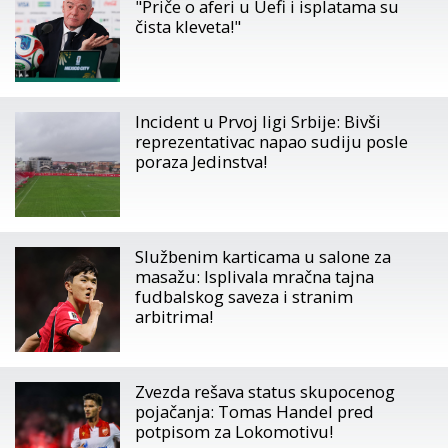
"Priče o aferi u Uefi i isplatama su
čista kleveta!"
Incident u Prvoj ligi Srbije: Bivši
reprezentativac napao sudiju posle
poraza Jedinstva!
Službenim karticama u salone za
masažu: Isplivala mračna tajna
fudbalskog saveza i stranim
arbitrima!
Zvezda rešava status skupocenog
pojačanja: Tomas Handel pred
potpisom za Lokomotivu!