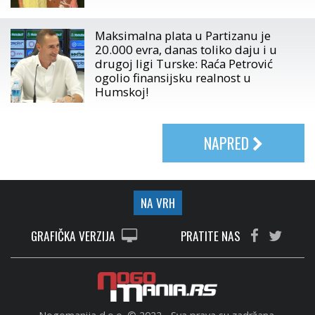
Maksimalna plata u Partizanu je
20.000 evra, danas toliko daju i u
drugoj ligi Turske: Raća Petrović
ogolio finansijsku realnost u
Humskoj!
NAPRED
NA VRH
GRAFIČKA VERZIJA
PRATITE NAS