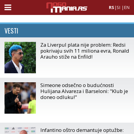
RS
|
SI
|
EN
VESTI
Za Liverpul plata nije problem: Redsi
pokrivaju svih 11 miliona evra, Ronald
Arauho stiže na Enfild!
Simeone odsečno o budućnosti
Hulijana Alvareza i Barseloni: "Klub je
doneo odluku!"
Infantino oštro demantuje optužbe: