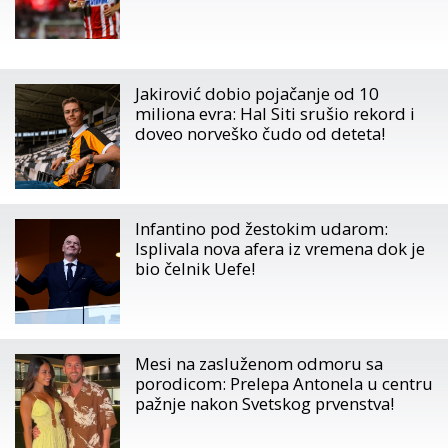
Jakirović dobio pojačanje od 10
miliona evra: Hal Siti srušio rekord i
doveo norveško čudo od deteta!
Infantino pod žestokim udarom:
Isplivala nova afera iz vremena dok je
bio čelnik Uefe!
Mesi na zasluženom odmoru sa
porodicom: Prelepa Antonela u centru
pažnje nakon Svetskog prvenstva!