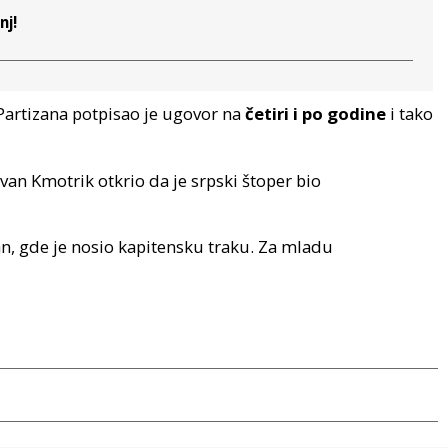
nj!
 Partizana potpisao je ugovor na
četiri i po godine
i tako
Ivan Kmotrik otkrio da je srpski štoper bio
zan, gde je nosio kapitensku traku. Za mladu