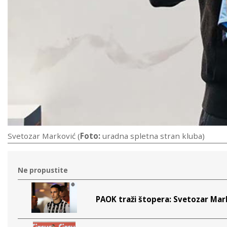
Svetozar Marković (
Foto:
uradna spletna stran kluba)
Ne propustite
PAOK traži štopera: Svetozar Mark