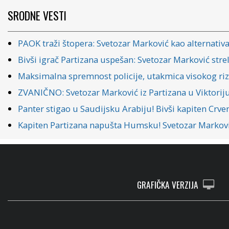
SRODNE VESTI
PAOK traži štopera: Svetozar Marković kao alternativ
Bivši igrač Partizana uspešan: Svetozar Marković stre
Maksimalna spremnost policije, utakmica visokog rizi
ZVANIČNO: Svetozar Marković iz Partizana u Viktoriju
Panter stigao u Saudijsku Arabiju! Bivši kapiten Crv
Kapiten Partizana napušta Humsku! Svetozar Markov
GRAFIČKA VERZIJA