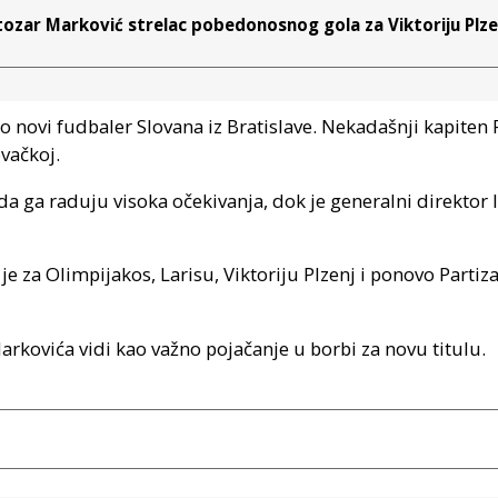
etozar Marković strelac pobedonosnog gola za Viktoriju Plze
o novi fudbaler Slovana iz Bratislave. Nekadašnji kapiten
vačkoj.
 da ga raduju visoka očekivanja, dok je generalni direktor 
je za Olimpijakos, Larisu, Viktoriju Plzenj i ponovo Parti
Markovića vidi kao važno pojačanje u borbi za novu titulu.