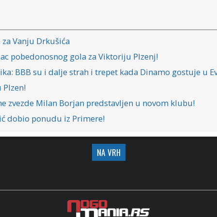
a za Vanju Drkušića
lac pobedonosnog gola za Viktoriju Plzenj!
ka: BBB su i dalje strah i trepet kada Dinamo gostuje u E
 Plzen!
ene zvezde Milan Borjan predstavljen u novom klubu!
ić dobio ponudu iz Primere!
NA VRH