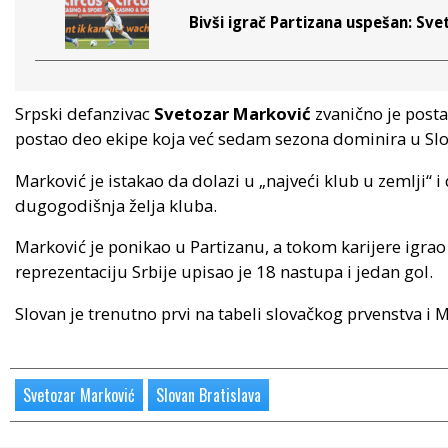
Bivši igrač Partizana uspešan: Sv
Srpski defanzivac
Svetozar Marković
zvanično je posta
postao deo ekipe koja već sedam sezona dominira u Slo
Marković je istakao da dolazi u „najveći klub u zemlji“ i
dugogodišnja želja kluba.
Marković je ponikao u Partizanu, a tokom karijere igrao 
reprezentaciju Srbije upisao je 18 nastupa i jedan gol.
Slovan je trenutno prvi na tabeli slovačkog prvenstva i 
Svetozar Marković
Slovan Bratislava