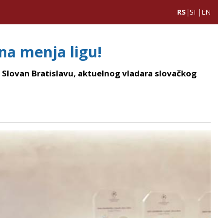
RS
|
SI
|
EN
na menja ligu!
a Slovan Bratislavu, aktuelnog vladara slovačkog