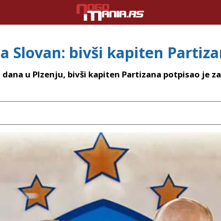
a Slovan: bivši kapiten Partiza
dana u Plzenju, bivši kapiten Partizana potpisao je z