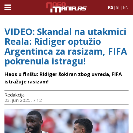
RS
|
SI
|
EN
VIDEO: Skandal na utakmici
Reala: Ridiger optužio
Argentinca za rasizam, FIFA
pokrenula istragu!
Haos u finišu: Ridiger šokiran zbog uvreda, FIFA
istražuje rasizam!
Redakcija
23. jun 2025, 7:12