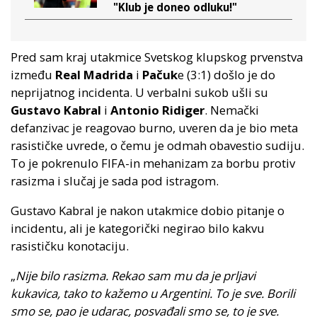
"Klub je doneo odluku!"
Pred sam kraj utakmice Svetskog klupskog prvenstva
između
Real Madrida
i
Pačuk
e (3:1) došlo je do
neprijatnog incidenta. U verbalni sukob ušli su
Gustavo Kabral
i
Antonio Ridiger
. Nemački
defanzivac je reagovao burno, uveren da je bio meta
rasističke uvrede, o čemu je odmah obavestio sudiju.
To je pokrenulo FIFA-in mehanizam za borbu protiv
rasizma i slučaj je sada pod istragom.
Gustavo Kabral je nakon utakmice dobio pitanje o
incidentu, ali je kategorički negirao bilo kakvu
rasističku konotaciju.
„
Nije bilo rasizma. Rekao sam mu da je prljavi
kukavica, tako to kažemo u Argentini. To je sve. Borili
smo se, pao je udarac, posvađali smo se, to je sve.