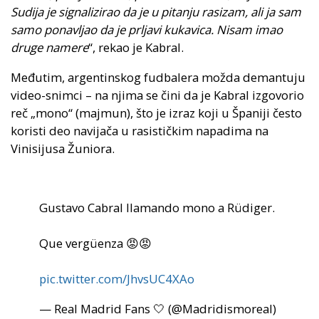
Sudija je signalizirao da je u pitanju rasizam, ali ja sam
samo ponavljao da je prljavi kukavica. Nisam imao
druge namere
“, rekao je Kabral.
Međutim, argentinskog fudbalera možda demantuju
video-snimci – na njima se čini da je Kabral izgovorio
reč „mono“ (majmun), što je izraz koji u Španiji često
koristi deo navijača u rasističkim napadima na
Vinisijusa Žuniora.
Gustavo Cabral llamando mono a Rüdiger.
Que vergüenza 😡😡
pic.twitter.com/JhvsUC4XAo
— Real Madrid Fans 🤍 (@MadridismoreaI)