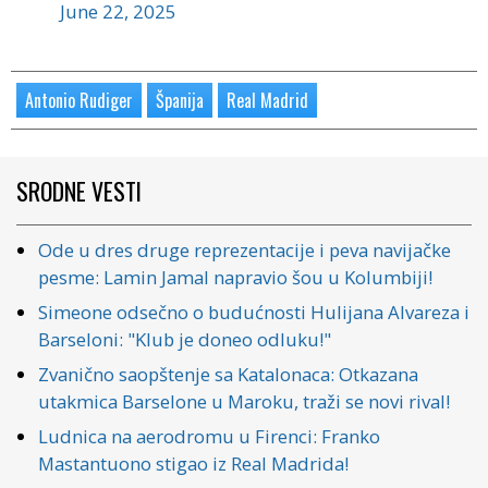
June 22, 2025
Antonio Rudiger
Španija
Real Madrid
SRODNE VESTI
Ode u dres druge reprezentacije i peva navijačke
pesme: Lamin Jamal napravio šou u Kolumbiji!
Simeone odsečno o budućnosti Hulijana Alvareza i
Barseloni: "Klub je doneo odluku!"
Zvanično saopštenje sa Katalonaca: Otkazana
utakmica Barselone u Maroku, traži se novi rival!
Ludnica na aerodromu u Firenci: Franko
Mastantuono stigao iz Real Madrida!