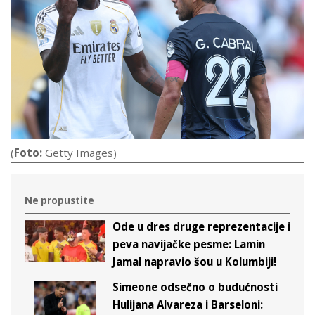
(
Foto:
Getty Images)
Ne propustite
Ode u dres druge reprezentacije i
peva navijačke pesme: Lamin
Jamal napravio šou u Kolumbiji!
Simeone odsečno o budućnosti
Hulijana Alvareza i Barseloni: