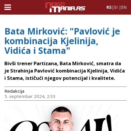
RS
|
SI
|
EN
Bata Mirković: "Pavlović je
kombinacija Kjelinija,
Vidića i Stama"
Bivši trener Partizana, Bata Mirković, smatra da
je Strahinja Pavlović kombinacija Kjelinija, Vidića
i Stama, ističući njegov potencijal i kvalitete.
Redakcija
5. septembar 2024, 2:33