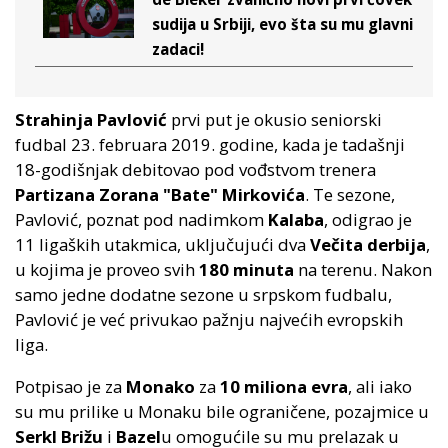
sudija u Srbiji, evo šta su mu glavni
zadaci!
Strahinja Pavlović
prvi put je okusio seniorski
fudbal 23. februara 2019. godine, kada je tadašnji
18-godišnjak debitovao pod vođstvom trenera
Partizana
Zorana "Bate" Mirkovića
. Te sezone,
Pavlović, poznat pod nadimkom
Kalaba
, odigrao je
11 ligaških utakmica, uključujući dva
Večita derbija
,
u kojima je proveo svih
180 minuta
na terenu. Nakon
samo jedne dodatne sezone u srpskom fudbalu,
Pavlović je već privukao pažnju najvećih evropskih
liga.
Potpisao je za
Monako
za
10 miliona evra
, ali iako
su mu prilike u Monaku bile ograničene, pozajmice u
Serkl Brižu
i
Bazel
u omogućile su mu prelazak u