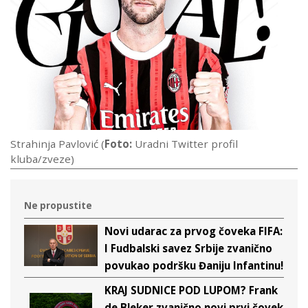
Strahinja Pavlović (
Foto:
Uradni Twitter profil
kluba/zveze)
Ne propustite
Novi udarac za prvog čoveka FIFA:
I Fudbalski savez Srbije zvanično
povukao podršku Đaniju Infantinu!
KRAJ SUDNICE POD LUPOM? Frank
de Bleker zvanično novi prvi čovek