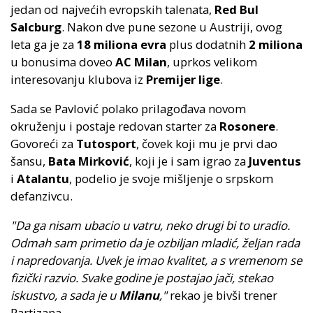
jedan od najvećih evropskih talenata,
Red Bul
Salcburg
. Nakon dve pune sezone u Austriji, ovog
leta ga je za
18 miliona evra
plus dodatnih
2 miliona
u bonusima doveo
AC Milan
, uprkos velikom
interesovanju klubova iz
Premijer lige
.
Sada se Pavlović polako prilagođava novom
okruženju i postaje redovan starter za
Rosonere
.
Govoreći za
Tutosport
, čovek koji mu je prvi dao
šansu,
Bata Mirković
, koji je i sam igrao za
Juventus
i
Atalantu
, podelio je svoje mišljenje o srpskom
defanzivcu.
"Da ga nisam ubacio u vatru, neko drugi bi to uradio.
Odmah sam primetio da je ozbiljan mladić, željan rada
i napredovanja. Uvek je imao kvalitet, a s vremenom se
fizički razvio. Svake godine je postajao jači, stekao
iskustvo, a sada je u
Milanu
,"
rekao je bivši trener
Partizana.