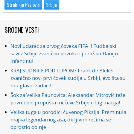
Strahinja Pavlović
Srbija
SRODNE VESTI
Novi udarac za prvog čoveka FIFA: I Fudbalski
savez Srbije zvanično povukao podršku Đaniju
Infantinu!
KRAJ SUDNICE POD LUPOM? Frank de Bleker
zvanično novi prvi čovek sudija u Srbiji, evo šta su
mu glavni zadaci!
Šok za Veljka Paunovića: Aleksandar Mitrović teže
povređen, propušta mečeve Srbije u Ligi nacija!
Velika tuga u porodici čuvenog Piksija: Preminula
majka legendarnog asa, dirljivim rečima se
oprostio od nje