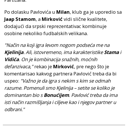
Po dolasku Pavlovića u
Milan
, klub ga je uporedio sa
Jaap Stamom
, a
Mirković
vidi slične kvalitete,
dodajući da srpski reprezentativac kombinuje
osobine nekoliko fudbalskih velikana.
"Način na koji igra levom nogom podseća me na
Kjelinija
. Ali, istovremeno, ima karakteristike
Stama
i
Vidića
. On je kombinacija snažnih, moćnih
defanzivaca,"
rekao je
Mirković
, pre nego što je
komentarisao kakvog partnera Pavlović treba da bi
uspeo:
"Važno je da igra s nekim s kim se odmah
razume. Pomenuli smo Kjelinija – setite se koliko je
dominantan bio s
Bonućijem
. Pavlović treba da ima
isti način razmišljanja i ciljeve kao i njegov partner u
odbrani."