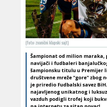
(foto: zvanični klupski sajt)
Šampionat od milion maraka, p
navijači i fudbaleri banjalučk
šampionsku titulu u Premijer l
društvene mreže "gore" zbog n
je priredio Fudbalski savez B
najavljenog unikatnog i luksu
vazduh podigli trofej koji buk
na internetu za sitan novac!