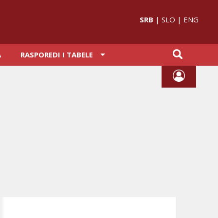
SRB
|
SLO
|
ENG
A
RASPOREDI I TABELE