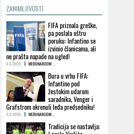
ZANIMLJIVOSTI
FIFA priznala greške,
pa poslala oštru
poruku: Infantino se
izvinio članicama, ali
ne prašta napade na ugled!
6.8.2026.
MEĐUNARODNI ...
Bura u vrhu FIFA:
Infantino pod
žestokim udarom
saradnika, Venger i
Grafstrom okrenuli leđa predsedniku!
5.8.2026.
MEĐUNARODNI ...
Tradicija se nastavlja: