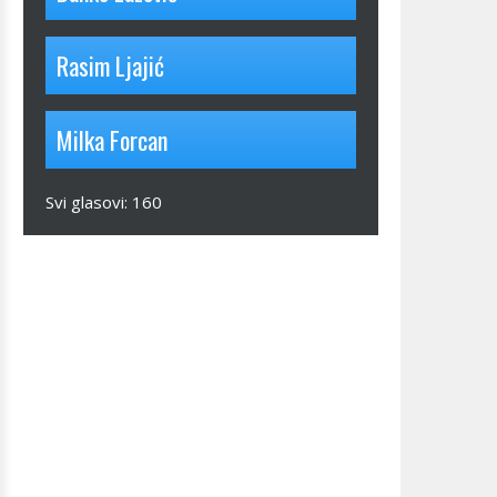
Rasim Ljajić
Milka Forcan
Svi glasovi:
160