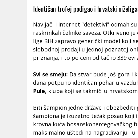
Identičan trofej podigao i hrvatski niželiga
Navijači i internet "detektivi" odmah su
raskrinkali čelnike saveza. Otkriveno j
lige BiH zapravo generički model koji 
slobodnoj prodaji u jednoj poznatoj on
priznanja, i to po ceni od tačno 339 evr
Svi se smeju:
Da stvar bude još gora i 
dana potpuno identičan pehar u vazduh
Pule
, kluba koji se takmiči u hrvatsko
Biti šampion jedne države i obezbediti p
šampiona je izuzetno težak posao koji i
krovna kuća bosanskohercegovačkog fud
maksimalno uštedi na nagrađivanju i u