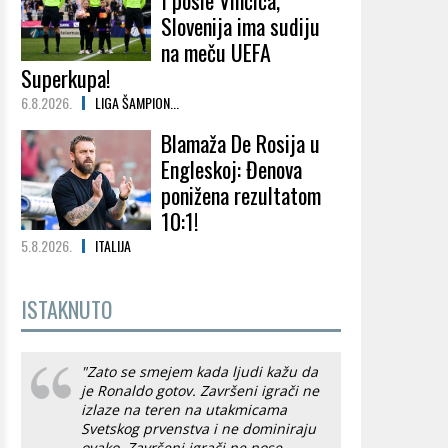
I posle Vinčića,
Slovenija ima sudiju
na meču UEFA
Superkupa!
6.8.2026.
LIGA ŠAMPION...
Blamaža De Rosija u
Engleskoj: Đenova
ponižena rezultatom
10:1!
5.8.2026.
ITALIJA
ISTAKNUTO
"Zato se smejem kada ljudi kažu da
je Ronaldo gotov. Završeni igrači ne
izlaze na teren na utakmicama
Svetskog prvenstva i ne dominiraju
ovako. Završeni igrači ne nose