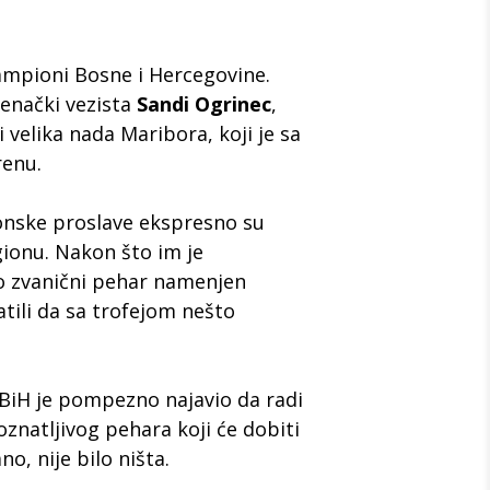
ampioni Bosne i Hercegovine.
venački vezista
Sandi Ogrinec
,
 velika nada Maribora, koji je sa
renu.
onske proslave ekspresno su
ionu. Nakon što im je
o zvanični pehar namenjen
atili da sa trofejom nešto
BiH je pompezno najavio da radi
oznatljivog pehara koji će dobiti
no, nije bilo ništa.