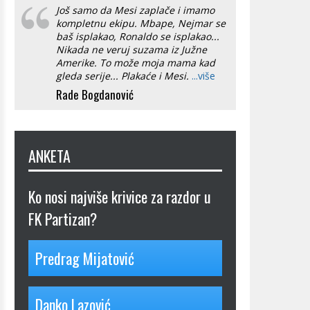
Još samo da Mesi zaplače i imamo
kompletnu ekipu. Mbape, Nejmar se
baš isplakao, Ronaldo se isplakao...
Nikada ne veruj suzama iz Južne
Amerike. To može moja mama kad
gleda serije... Plakaće i Mesi.
...više
Rade Bogdanović
ANKETA
Ko nosi najviše krivice za razdor u
FK Partizan?
Predrag Mijatović
Danko Lazović