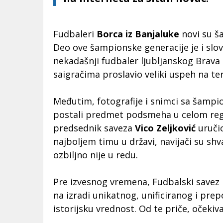
Fudbaleri
Borca iz Banjaluke
novi su š
Deo ove šampionske generacije je i slo
nekadašnji fudbaler ljubljanskog Brava i
saigračima proslavio veliki uspeh na te
Međutim, fotografije i snimci sa šampi
postali predmet podsmeha u celom reg
predsednik saveza
Vico Zeljković
uruči
najboljem timu u državi, navijači su shv
ozbiljno nije u redu.
Pre izvesnog vremena, Fudbalski savez 
na izradi unikatnog, unificiranog i prep
istorijsku vrednost. Od te priče, očekiva