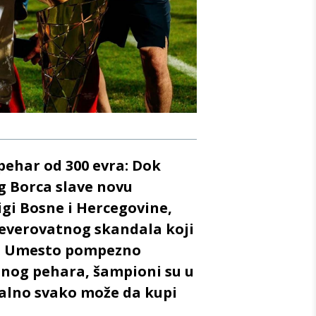
ehar od 300 evra: Dok
og Borca slave novu
igi Bosne i Hercegovine,
everovatnog skandala koji
iH. Umesto pompezno
znog pehara, šampioni su u
valno svako može da kupi