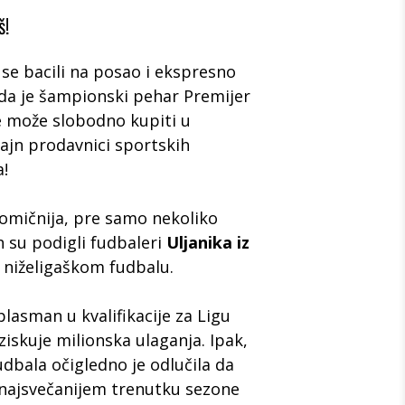
š!
 se bacili na posao i ekspresno
e da je šampionski pehar Premijer
se može slobodno kupiti u
lajn prodavnici sportskih
a!
komičnija, pre samo nekoliko
 su podigli fudbaleri
Uljanika iz
m niželigaškom fudbalu.
lasman u kvalifikacije za Ligu
ziskuje milionska ulaganja. Ipak,
bala očigledno je odlučila da
 najsvečanijem trenutku sezone