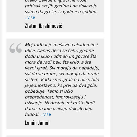
pritisak svojih godina i ne dokazuju
svima da greše, iz godine u godinu.
...više
Zlatan Ibrahimović
Moj fudbal je mešavina akademije i
ulice. Danas deca sa četiri godine
dođu u klub i odmah im govore šta
mora da radi bek, šta krilo, a šta
vezni igrač. Svi moraju da napadaju,
svi da se brane, svi moraju da prate
sistem. Kada smo igrali na ulici, bilo
je jednostavno: ko prvi da dva gola,
pobeđuje. Tamo si učio
prepredenost, improvizaciju i
uživanje. Nedostaje mi to što ljudi
danas manje uživaju dok gledaju
fudbal.
...više
Lamin Jamal