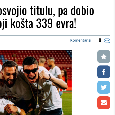
svojio titulu, pa dobio
oji košta 339 evra!
0
Komentariši