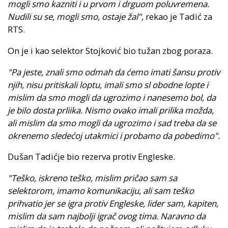
mogli smo kazniti i u prvom i drguom poluvremena.
Nudili su se, mogli smo, ostaje žal"
, rekao je Tadić za
RTS.
On je i kao selektor Stojković bio tužan zbog poraza.
"Pa jeste, znali smo odmah da ćemo imati šansu protiv
njih, nisu pritiskali loptu, imali smo sl obodne lopte i
mislim da smo mogli da ugrozimo i nanesemo bol, da
je bilo dosta prliika. Nismo ovako imali prilika možda,
ali mislim da smo mogli da ugrozimo i sad treba da se
okrenemo sledećoj utakmici i probamo da pobedimo".
Dušan Tadićje bio rezerva protiv Engleske.
"Teško, iskreno teško, mislim pričao sam sa
selektorom, imamo komunikaciju, ali sam teško
prihvatio jer se igra protiv Engleske, lider sam, kapiten,
mislim da sam najbolji igrač ovog tima. Naravno da