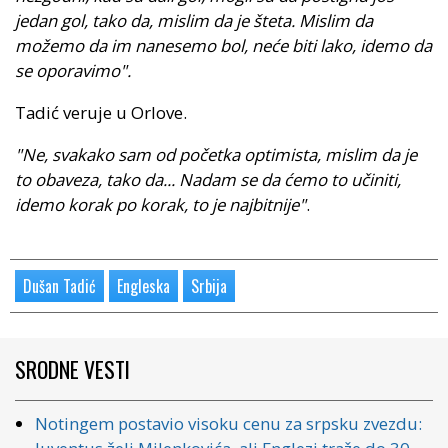
jedan gol, tako da, mislim da je šteta. Mislim da
možemo da im nanesemo bol, neće biti lako, idemo da
se oporavimo".
Tadić veruje u Orlove.
"Ne, svakako sam od početka optimista, mislim da je
to obaveza, tako da... Nadam se da ćemo to učiniti,
idemo korak po korak, to je najbitnije"
.
Dušan Tadić
Engleska
Srbija
SRODNE VESTI
Notingem postavio visoku cenu za srpsku zvezdu: