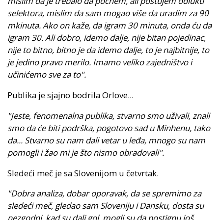
mislim da je trebalo da počnem, ali poštujem odluku
selektora, mislim da sam mogao više da uradim za 90
mkinuta. Ako on kaže, da igram 30 minuta, onda ću da
igram 30. Ali dobro, idemo dalje, nije bitan pojedinac,
nije to bitno, bitno je da idemo dalje, to je najbitnije, to
je jedino pravo merilo. Imamo veliko zajedništvo i
učinićemo sve za to".
Publika je sjajno bodrila Orlove...
"Jeste, fenomenalna publika, stvarno smo uživali, znali
smo da će biti podrška, pogotovo sad u Minhenu, tako
da... Stvarno su nam dali vetar u leđa, mnogo su nam
pomogli i žao mi je što nismo obradovali".
Sledeći meč je sa Slovenijom u četvrtak.
"Dobra analiza, dobar oporavak, da se spremimo za
sledeći meč, gledao sam Sloveniju i Dansku, dosta su
nezgodni, kad su dali gol, mogli su da postignu još