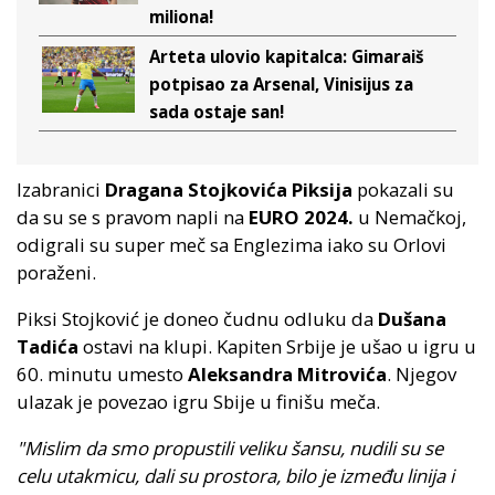
miliona!
Arteta ulovio kapitalca: Gimaraiš
potpisao za Arsenal, Vinisijus za
sada ostaje san!
Izabranici
Dragana Stojkovića Piksija
pokazali su
da su se s pravom napli na
EURO 2024.
u Nemačkoj,
odigrali su super meč sa Englezima iako su Orlovi
poraženi.
Piksi Stojković je doneo čudnu odluku da
Dušana
Tadića
ostavi na klupi. Kapiten Srbije je ušao u igru u
60. minutu umesto
Aleksandra Mitrovića
. Njegov
ulazak je povezao igru Sbije u finišu meča.
"Mislim da smo propustili veliku šansu, nudili su se
celu utakmicu, dali su prostora, bilo je između linija i