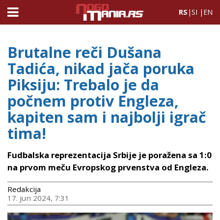
RS
|
SI
|
EN
Brutalne reči Dušana
Tadića, nikad jača poruka
Piksiju: Trebalo je da
počnem protiv Engleza,
kapiten sam i najbolji igrač
tima!
Fudbalska reprezentacija Srbije je poražena sa 1:0
na prvom meču Evropskog prvenstva od Engleza.
Redakcija
17. jun 2024, 7:31