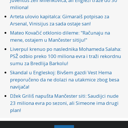
Juventus želi Milenkovića, ali Englezi traže do 30
miliona!
Arteta ulovio kapitalca: Gimaraiš potpisao za
Arsenal, Vinisijus za sada ostaje san!
Mateo Kovačić otklonio dileme: "Računaju na
mene, ostajem u Mančester sitiju!"
Liverpul krenuo po naslednika Mohameda Salaha:
PSŽ odbio preko 100 miliona evra i traži rekordnu
sumu za Bredlija Barkolu!
Skandal u Engleskoj: Bivšem gazdi Vest Hema
preporučeno da ne dolazi na utakmice zbog besa
navijača!
Džek Griliš napušta Mančester siti: Saudijci nude
23 miliona evra po sezoni, ali Simeone ima drugi
plan!