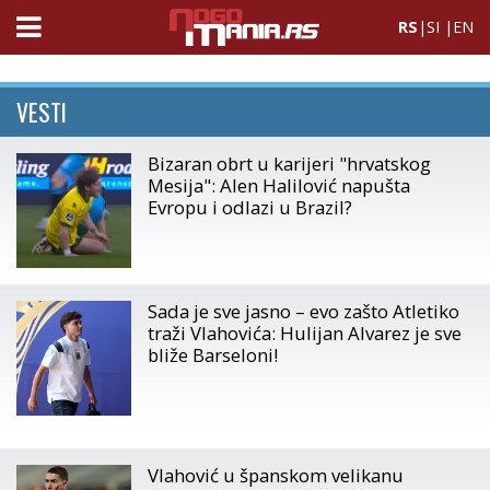
RS
|
SI
|
EN
VESTI
Bizaran obrt u karijeri "hrvatskog
Mesija": Alen Halilović napušta
Evropu i odlazi u Brazil?
Sada je sve jasno – evo zašto Atletiko
traži Vlahovića: Hulijan Alvarez je sve
bliže Barseloni!
Vlahović u španskom velikanu