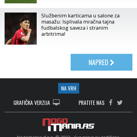
Službenim karticama u salone za
masažu: Isplivala mračna tajna
fudbalskog saveza i stranim
arbitrima!
NAPRED
NA VRH
GRAFIČKA VERZIJA
PRATITE NAS