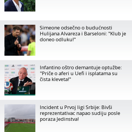
Simeone odsečno o budućnosti
Hulijana Alvareza i Barseloni: "Klub je
doneo odluku!"
Infantino oštro demantuje optužbe:
"Priče o aferi u Uefi i isplatama su
čista kleveta!"
Incident u Prvoj ligi Srbije: Bivši
reprezentativac napao sudiju posle
poraza Jedinstva!