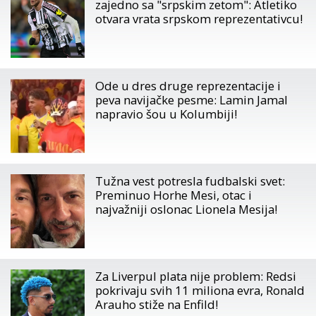
zajedno sa "srpskim zetom": Atletiko
otvara vrata srpskom reprezentativcu!
Ode u dres druge reprezentacije i
peva navijačke pesme: Lamin Jamal
napravio šou u Kolumbiji!
Tužna vest potresla fudbalski svet:
Preminuo Horhe Mesi, otac i
najvažniji oslonac Lionela Mesija!
Za Liverpul plata nije problem: Redsi
pokrivaju svih 11 miliona evra, Ronald
Arauho stiže na Enfild!