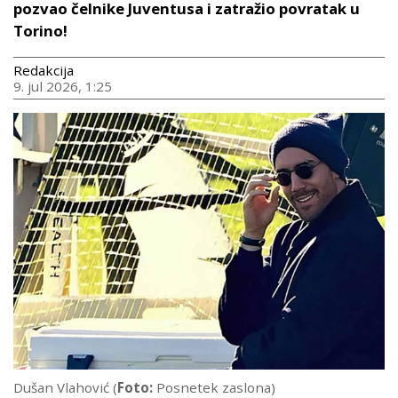
pozvao čelnike Juventusa i zatražio povratak u
Torino!
Redakcija
9. jul 2026, 1:25
Dušan Vlahović (
Foto:
Posnetek zaslona)