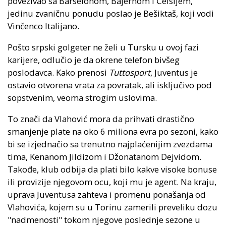
povezivao sa Barselonom, Bajernom i Čelsijem,
jedinu zvaničnu ponudu poslao je Bešiktaš, koji vodi
Vinčenco Italijano.
Pošto srpski golgeter ne želi u Tursku u ovoj fazi
karijere, odlučio je da okrene telefon bivšeg
poslodavca. Kako prenosi
Tuttosport
, Juventus je
ostavio otvorena vrata za povratak, ali isključivo pod
sopstvenim, veoma strogim uslovima.
To znači da Vlahović mora da prihvati drastično
smanjenje plate na oko 6 miliona evra po sezoni, kako
bi se izjednačio sa trenutno najplaćenijim zvezdama
tima, Kenanom Jildizom i Džonatanom Dejvidom.
Takođe, klub odbija da plati bilo kakve visoke bonuse
ili provizije njegovom ocu, koji mu je agent. Na kraju,
uprava Juventusa zahteva i promenu ponašanja od
Vlahovića, kojem su u Torinu zamerili preveliku dozu
"nadmenosti" tokom njegove poslednje sezone u