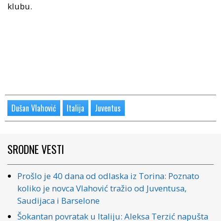
klubu.
Dušan Vlahović
Italija
Juventus
SRODNE VESTI
Prošlo je 40 dana od odlaska iz Torina: Poznato
koliko je novca Vlahović tražio od Juventusa,
Saudijaca i Barselone
Šokantan povratak u Italiju: Aleksa Terzić napušta