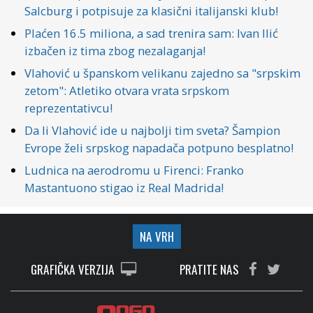
Salcburg i potpisuje za klasični italijanski klub!
Plaćen 16.5 miliona, a sad trenira sam: Ivan Ilić
izbačen iz tima zbog nezalaganja!
Vlahović u španskom velikanu zajedno sa "srpskim
zetom": Atletiko otvara vrata srpskom
reprezentativcu!
Da li Vlahović ide u najbolji tim sveta? Šampion
Evrope želi srpskog napadača potpuno besplatno!
Ludnica na aerodromu u Firenci: Franko
Mastantuono stigao iz Real Madrida!
NA VRH
GRAFIČKA VERZIJA
PRATITE NAS