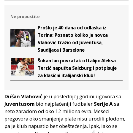
Ne propustite
Prošlo je 40 dana od odlaska iz
Torina: Poznato koliko je novca
Vlahović tražio od Juventusa,
Saudijaca i Barselone
Šokantan povratak u Italiju: Aleksa
Terzić napušta Salcburg i potpisuje
za klasični italijanski klub!
Dušan Vlahović
je u poslednjoj godini ugovora sa
Juventusom
bio najplaćeniji fudbaler
Serije A
sa
neto zaradom od oko 12 miliona evra. Meseci
pregovora oko smanjenja plate nisu urodili plodom,
pa je klub napustio bez obeštećenja. Ipak, iako se