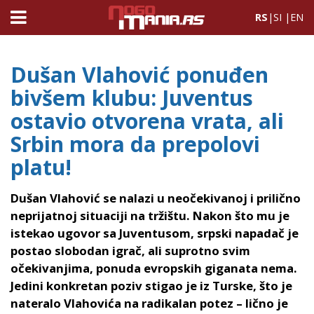
RS
|
SI
|
EN
Dušan Vlahović ponuđen
bivšem klubu: Juventus
ostavio otvorena vrata, ali
Srbin mora da prepolovi
platu!
Dušan Vlahović se nalazi u neočekivanoj i prilično
neprijatnoj situaciji na tržištu. Nakon što mu je
istekao ugovor sa Juventusom, srpski napadač je
postao slobodan igrač, ali suprotno svim
očekivanjima, ponuda evropskih giganata nema.
Jedini konkretan poziv stigao je iz Turske, što je
nateralo Vlahovića na radikalan potez – lično je