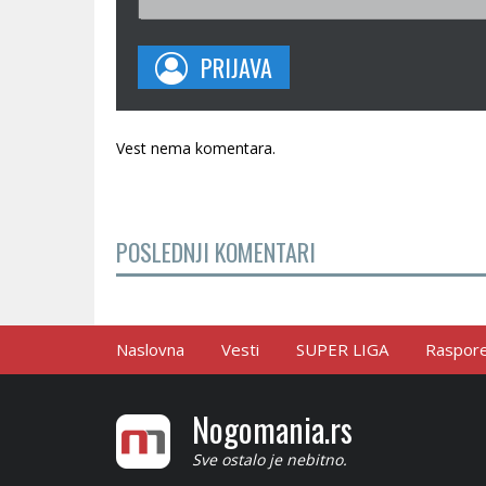
PRIJAVA
Vest nema komentara.
POSLEDNJI KOMENTARI
Naslovna
Vesti
SUPER LIGA
Raspored
Nogomania.rs
Sve ostalo je nebitno.