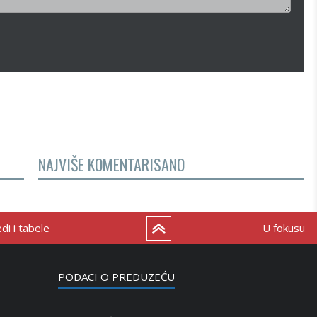
NAJVIŠE KOMENTARISANO
i i tabele
U fokusu
PODACI O PREDUZEĆU