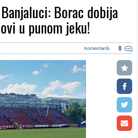
 Banjaluci: Borac dobija
dovi u punom jeku!
0
Komentariši