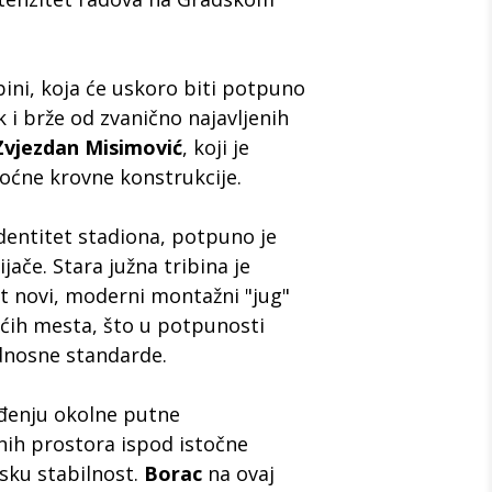
bini, koja će uskoro biti potpuno
 i brže od zvanično najavljenih
Zvjezdan Misimović
, koji je
oćne krovne konstrukcije.
identitet stadiona, potpuno je
jače. Stara južna tribina je
t novi, moderni montažni "jug"
ćih mesta, što u potpunosti
dnosne standarde.
eđenju okolne putne
nih prostora ispod istočne
sku stabilnost.
Borac
na ovaj