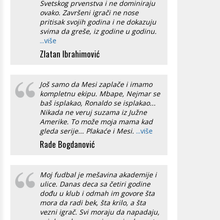
Svetskog prvenstva i ne dominiraju
ovako. Završeni igrači ne nose
pritisak svojih godina i ne dokazuju
svima da greše, iz godine u godinu.
...više
Zlatan Ibrahimović
Još samo da Mesi zaplače i imamo
kompletnu ekipu. Mbape, Nejmar se
baš isplakao, Ronaldo se isplakao...
Nikada ne veruj suzama iz Južne
Amerike. To može moja mama kad
gleda serije... Plakaće i Mesi.
...više
Rade Bogdanović
Moj fudbal je mešavina akademije i
ulice. Danas deca sa četiri godine
dođu u klub i odmah im govore šta
mora da radi bek, šta krilo, a šta
vezni igrač. Svi moraju da napadaju,