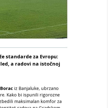
že standarde za Evropu:
led, a radovi na istočnoj
Borac
iz Banjaluke, ubrzano
re. Kako bi ispunili rigorozne
ezbedili maksimalan komfor za
intenzitet radova na Gradskom