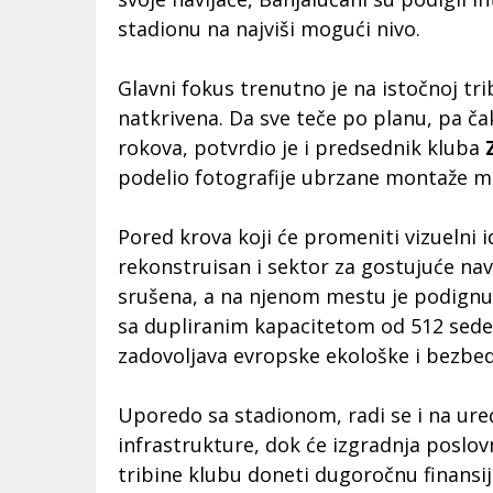
stadionu na najviši mogući nivo.
Glavni fokus trenutno je na istočnoj tri
natkrivena. Da sve teče po planu, pa čak
rokova, potvrdio je i predsednik kluba
podelio fotografije ubrzane montaže m
Pored krova koji će promeniti vizuelni 
rekonstruisan i sektor za gostujuće navi
srušena, a na njenom mestu je podignu
sa dupliranim kapacitetom od 512 sede
zadovoljava evropske ekološke i bezbe
Uporedo sa stadionom, radi se i na ur
infrastrukture, dok će izgradnja poslov
tribine klubu doneti dugoročnu finansij