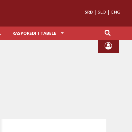
SRB
|
SLO
|
ENG
A
RASPOREDI I TABELE