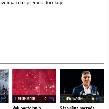
nivoima i da spremno dočekuje
MEĐUNARODNI ...
0
MEĐUNARODNI ...
0
Vek postojanja
Stravična nesreća