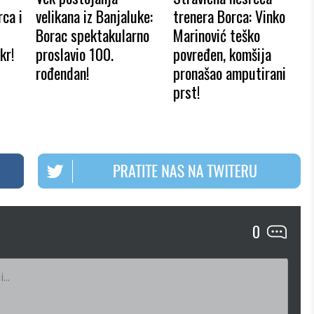
ca i
velikana iz Banjaluke:
trenera Borca: Vinko
Borac spektakularno
Marinović teško
kr!
proslavio 100.
povređen, komšija
rođendan!
pronašao amputirani
prst!
0