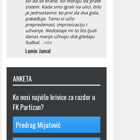
svi da se brane, svi moraju da prate
sistem. Kada smo igrali na ulici, bilo
je jednostavno: ko prvi da dva gola,
pobeđuje. Tamo si učio
prepredenost, improvizaciju i
uživanje. Nedostaje mi to što ljudi
danas manje uživaju dok gledaju
fudbal.
...više
Lamin Jamal
ANKETA
Ko nosi najviše krivice za razdor u
FK Partizan?
Predrag Mijatović