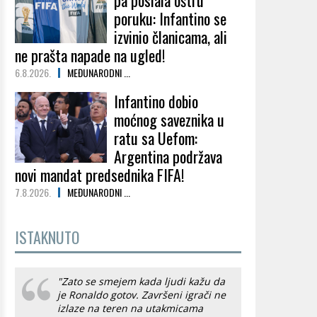
pa poslala oštru
poruku: Infantino se
izvinio članicama, ali
ne prašta napade na ugled!
6.8.2026.
MEĐUNARODNI ...
Infantino dobio
moćnog saveznika u
ratu sa Uefom:
Argentina podržava
novi mandat predsednika FIFA!
7.8.2026.
MEĐUNARODNI ...
ISTAKNUTO
"Zato se smejem kada ljudi kažu da
je Ronaldo gotov. Završeni igrači ne
izlaze na teren na utakmicama