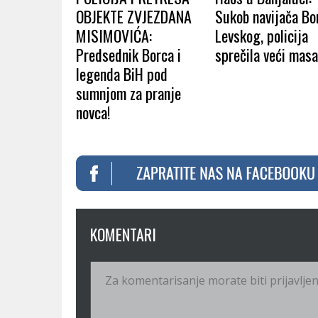
OBJEKTE ZVJEZDANA
Sukob navijača Bor
MISIMOVIĆA:
Levskog, policija
Predsednik Borca i
sprečila veći masa
legenda BiH pod
sumnjom za pranje
novca!
KOMENTARI