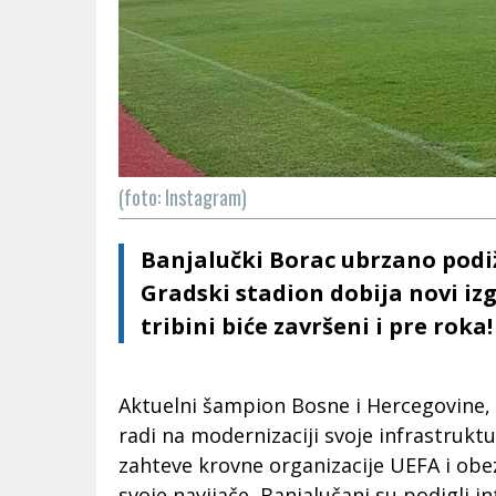
(foto: Instagram)
Banjalučki Borac ubrzano podi
Gradski stadion dobija novi izg
tribini biće završeni i pre roka!
Aktuelni šampion Bosne i Hercegovine,
radi na modernizaciji svoje infrastruktu
zahteve krovne organizacije UEFA i ob
svoje navijače, Banjalučani su podigli 