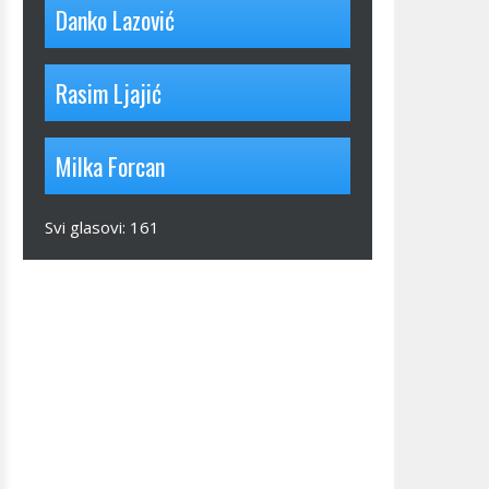
Danko Lazović
Rasim Ljajić
Milka Forcan
Svi glasovi:
161