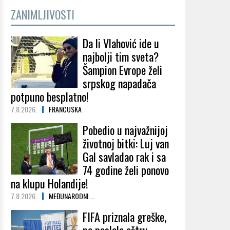
ZANIMLJIVOSTI
Da li Vlahović ide u
najbolji tim sveta?
Šampion Evrope želi
srpskog napadača
potpuno besplatno!
7.8.2026.
FRANCUSKA
Pobedio u najvažnijoj
životnoj bitki: Luj van
Gal savladao rak i sa
74 godine želi ponovo
na klupu Holandije!
7.8.2026.
MEĐUNARODNI ...
FIFA priznala greške,