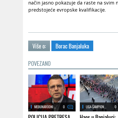
način jasno pokazuje da raste na svim 
predstojeće evropske kvalifikacije.
Više o:
Borac Banjaluka
POVEZANO
MEĐUNARODNI ...
0
LIGA ŠAMPION...
0
POLICIJA PRETRESA
Haos u Banjaluci: