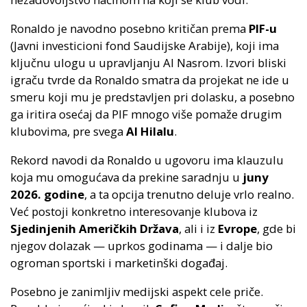
Ronaldo je navodno posebno kritičan prema
PIF-u
(Javni investicioni fond Saudijske Arabije), koji ima
ključnu ulogu u upravljanju Al Nasrom. Izvori bliski
igraču tvrde da Ronaldo smatra da projekat ne ide u
smeru koji mu je predstavljen pri dolasku, a posebno
ga iritira osećaj da PIF mnogo više pomaže drugim
klubovima, pre svega
Al Hilalu
.
Rekord navodi da Ronaldo u ugovoru ima klauzulu
koja mu omogućava da prekine saradnju u
junу
2026. godine
, a ta opcija trenutno deluje vrlo realno.
Već postoji konkretno interesovanje klubova iz
Sjedinjenih Američkih Država
, ali i iz
Evrope
, gde bi
njegov dolazak — uprkos godinama — i dalje bio
ogroman sportski i marketinški događaj.
Posebno je zanimljiv medijski aspekt cele priče.