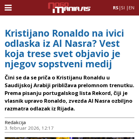
RS
|
SI
|
EN
Kristijano Ronaldo na ivici
odlaska iz Al Nasra? Vest
koja trese svet objavio je
njegov sopstveni medij
Čini se da se priča o Kristijanu Ronaldu u
Saudijskoj Arabiji približava prelomnom trenutku.
Prema pisanju portugalskog lista Rekord, čiji je
vlasnik upravo Ronaldo, zvezda Al Nasra ozbiljno
razmatra odlazak iz Rijada.
Redakcija
3. februar 2026, 12:17