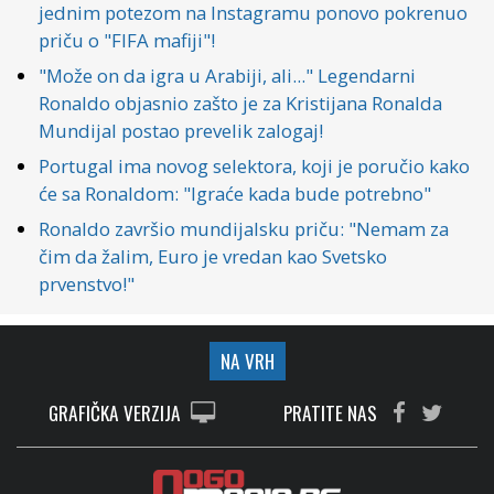
jednim potezom na Instagramu ponovo pokrenuo
priču o "FIFA mafiji"!
"Može on da igra u Arabiji, ali..." Legendarni
Ronaldo objasnio zašto je za Kristijana Ronalda
Mundijal postao prevelik zalogaj!
Portugal ima novog selektora, koji je poručio kako
će sa Ronaldom: "Igraće kada bude potrebno"
Ronaldo završio mundijalsku priču: "Nemam za
čim da žalim, Euro je vredan kao Svetsko
prvenstvo!"
NA VRH
GRAFIČKA VERZIJA
PRATITE NAS