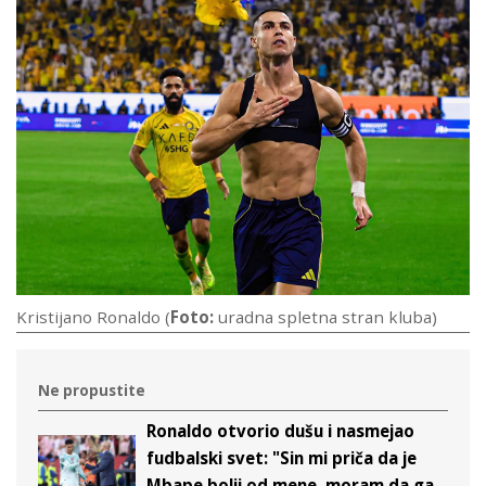
Kristijano Ronaldo (
Foto:
uradna spletna stran kluba)
Ne propustite
Ronaldo otvorio dušu i nasmejao
fudbalski svet: "Sin mi priča da je
Mbape bolji od mene, moram da ga