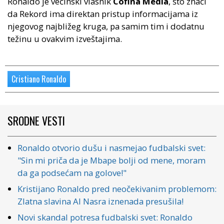
Ronaldo je većinski vlasnik
Cofina Media
, što znači
da Rekord ima direktan pristup informacijama iz
njegovog najbližeg kruga, pa samim tim i dodatnu
težinu u ovakvim izveštajima.
Cristiano Ronaldo
SRODNE VESTI
Ronaldo otvorio dušu i nasmejao fudbalski svet:
"Sin mi priča da je Mbape bolji od mene, moram
da ga podsećam na golove!"
Kristijano Ronaldo pred neočekivanim problemom:
Zlatna slavina Al Nasra iznenada presušila!
Novi skandal potresa fudbalski svet: Ronaldo