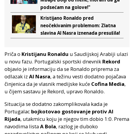
podsećam na golove!"
Kristijano Ronaldo pred
neočekivanim problemom: Zlatna
slavina Al Nasra iznenada presušila!
Priča o
Kristijanu Ronaldu
u Saudijskoj Arabiji ulazi
u novu fazu. Portugalski sportski dnevnik
Rekord
objavio je informaciju da se Ronaldo priprema za
odlazak iz
Al Nasra
, a težinu vesti dodatno pojačava
činjenica da je vlasnik medijske kuće
Cofina Media
,
u čijem sastavu je Rekord, upravo Ronaldo.
Situacija se dodatno zakomplikovala kada je
Portugalac
bojkotovao gostovanje protiv Al
Rijada
, utakmicu koju je njegov tim dobio 1:0. Prema
navodima lista
A Bola
, razlog je duboko
nezadovoljstvo načinom na koji se klub vodi.