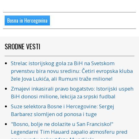
Bosna in Hercegovina
SRODNE VESTI
Strelac istorijskog gola za BiH na Svetskom
prvenstvu bira novu sredinu: Četiri evropska kluba
žele Jova Lukića, ali Rumuni traže milione!
Zmajevi inkasirali pravo bogatstvo: Istorijski uspeh
BiH donosi milione, lekcija za srpski fudbal
Suze selektora Bosne i Hercegovine: Sergej
Barbarez slomljen od ponosa i tuge
"Bosno, bolje ne dolazite u San Francisko!"
Legendarni Tim Hauard zapalio atmosferu pred