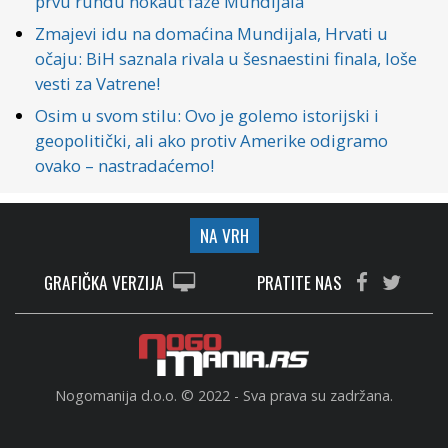
prvu rundu nokaut faze Mundijala
Zmajevi idu na domaćina Mundijala, Hrvati u
očaju: BiH saznala rivala u šesnaestini finala, loše
vesti za Vatrene!
Osim u svom stilu: Ovo je golemo istorijski i
geopolitički, ali ako protiv Amerike odigramo
ovako – nastradaćemo!
NA VRH
GRAFIČKA VERZIJA
PRATITE NAS
Nogomanija d.o.o. © 2022 - Sva prava su zadržana.