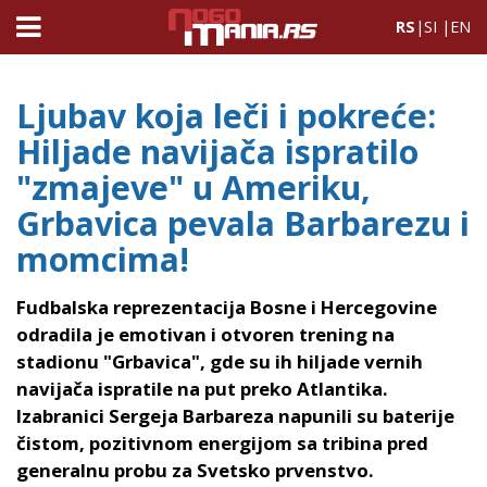
RS
|
SI
|
EN
Ljubav koja leči i pokreće:
Hiljade navijača ispratilo
"zmajeve" u Ameriku,
Grbavica pevala Barbarezu i
momcima!
Fudbalska reprezentacija Bosne i Hercegovine
odradila je emotivan i otvoren trening na
stadionu "Grbavica", gde su ih hiljade vernih
navijača ispratile na put preko Atlantika.
Izabranici Sergeja Barbareza napunili su baterije
čistom, pozitivnom energijom sa tribina pred
generalnu probu za Svetsko prvenstvo.