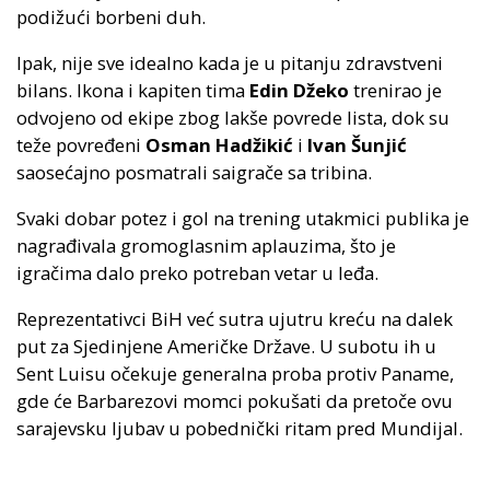
podižući borbeni duh.
Ipak, nije sve idealno kada je u pitanju zdravstveni
bilans. Ikona i kapiten tima
Edin Džeko
trenirao je
odvojeno od ekipe zbog lakše povrede lista, dok su
teže povređeni
Osman Hadžikić
i
Ivan Šunjić
saosećajno posmatrali saigrače sa tribina.
Svaki dobar potez i gol na trening utakmici publika je
nagrađivala gromoglasnim aplauzima, što je
igračima dalo preko potreban vetar u leđa.
Reprezentativci BiH već sutra ujutru kreću na dalek
put za Sjedinjene Američke Države. U subotu ih u
Sent Luisu očekuje generalna proba protiv Paname,
gde će Barbarezovi momci pokušati da pretoče ovu
sarajevsku ljubav u pobednički ritam pred Mundijal.