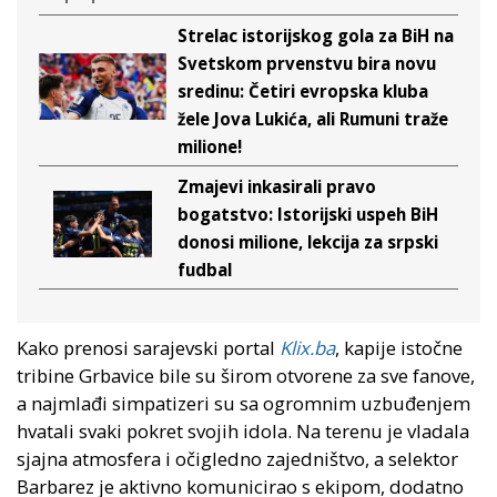
Strelac istorijskog gola za BiH na
Svetskom prvenstvu bira novu
sredinu: Četiri evropska kluba
žele Jova Lukića, ali Rumuni traže
milione!
Zmajevi inkasirali pravo
bogatstvo: Istorijski uspeh BiH
donosi milione, lekcija za srpski
fudbal
Kako prenosi sarajevski portal
Klix.ba
, kapije istočne
tribine Grbavice bile su širom otvorene za sve fanove,
a najmlađi simpatizeri su sa ogromnim uzbuđenjem
hvatali svaki pokret svojih idola. Na terenu je vladala
sjajna atmosfera i očigledno zajedništvo, a selektor
Barbarez je aktivno komunicirao s ekipom, dodatno