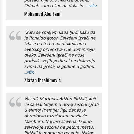
Odmah sam rekao da dolazim.
...više
Mohamed Abu Fani
"Zato se smejem kada ljudi kažu da
je Ronaldo gotov. Završeni igrači ne
izlaze na teren na utakmicama
Svetskog prvenstva i ne dominiraju
ovako. Završeni igrači ne nose
pritisak svojih godina i ne dokazuju
svima da greše, iz godine u godinu.
...više
Zlatan Ibrahimović
Vlasnik Maribora Adžun Ilidžali, koji
će sa Hal Sitijem u novoj sezoni igrati
u elitnoj Premijer ligi, danas je
obradovao razočarane navijače
Maribora. Najveći slovenački klub
završio je sezonu na petom mestu.
Ilidžali je morao da reaguje. Nakon