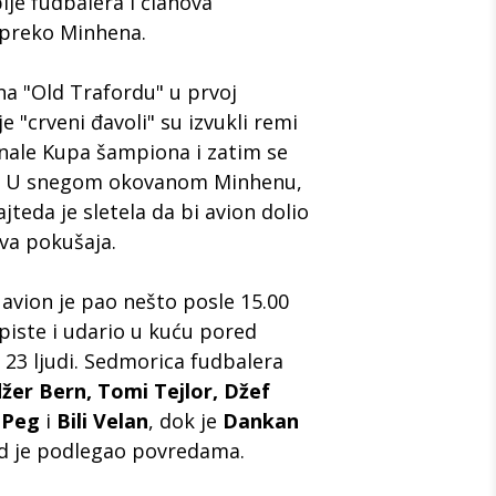
ije fudbalera i članova
a preko Minhena.
na "Old Trafordu" u prvoj
e "crveni đavoli" su izvukli remi
inale Kupa šampiona i zatim se
kući. U snegom okovanom Minhenu,
jteda je sletela da bi avion dolio
dva pokušaja.
avion je pao nešto posle 15.00
piste i udario u kuću pored
 23 ljudi. Sedmorica fudbalera
žer Bern, Tomi Tejlor, Džef
 Peg
i
Bili Velan
, dok je
Dankan
d je podlegao povredama.