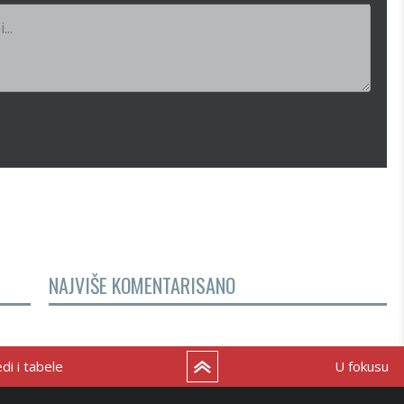
NAJVIŠE KOMENTARISANO
i i tabele
U fokusu