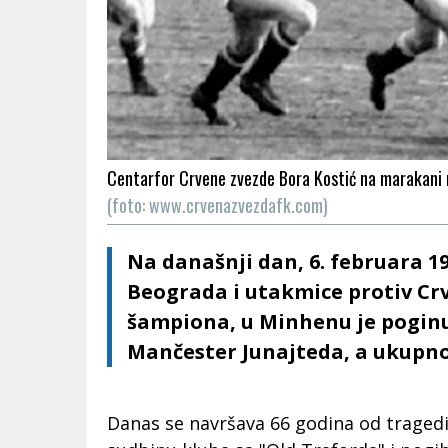
Centarfor Crvene zvezde Bora Kostić na marakani 
(foto: www.crvenazvezdafk.com)
Na današnji dan, 6. februara 19
Beograda i utakmice protiv Cr
šampiona, u Minhenu je pogin
Mančester Junajteda, a ukupno 
Danas se navršava 66 godina od tragedij