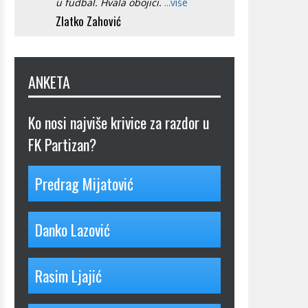
u fudbal. Hvala obojici.
...više
Zlatko Zahović
ANKETA
Ko nosi najviše krivice za razdor u
FK Partizan?
Predrag Mijatović
Danko Lazović
Rasim Ljajić