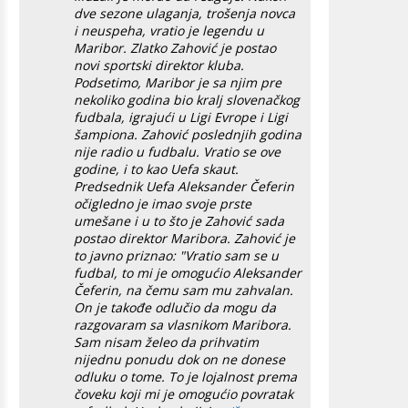
dve sezone ulaganja, trošenja novca
i neuspeha, vratio je legendu u
Maribor. Zlatko Zahović je postao
novi sportski direktor kluba.
Podsetimo, Maribor je sa njim pre
nekoliko godina bio kralj slovenačkog
fudbala, igrajući u Ligi Evrope i Ligi
šampiona. Zahović poslednjih godina
nije radio u fudbalu. Vratio se ove
godine, i to kao Uefa skaut.
Predsednik Uefa Aleksander Čeferin
očigledno je imao svoje prste
umešane i u to što je Zahović sada
postao direktor Maribora. Zahović je
to javno priznao: "Vratio sam se u
fudbal, to mi je omogućio Aleksander
Čeferin, na čemu sam mu zahvalan.
On je takođe odlučio da mogu da
razgovaram sa vlasnikom Maribora.
Sam nisam želeo da prihvatim
nijednu ponudu dok on ne donese
odluku o tome. To je lojalnost prema
čoveku koji mi je omogućio povratak