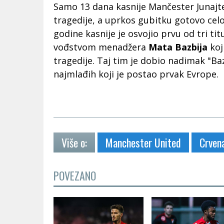
Samo 13 dana kasnije Mančester Junajte
tragedije, a uprkos gubitku gotovo cel
godine kasnije je osvojio prvu od tri ti
vođstvom menadžera
Mata Bazbija
koj
tragedije. Taj tim je dobio nadimak "Ba
najmlađih koji je postao prvak Evrope.
Više o:
Manchester United
Crven
POVEZANO