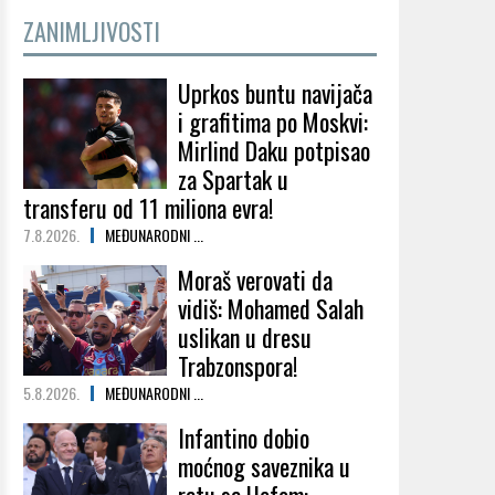
ZANIMLJIVOSTI
Uprkos buntu navijača
i grafitima po Moskvi:
Mirlind Daku potpisao
za Spartak u
transferu od 11 miliona evra!
7.8.2026.
MEĐUNARODNI ...
Moraš verovati da
vidiš: Mohamed Salah
uslikan u dresu
Trabzonspora!
5.8.2026.
MEĐUNARODNI ...
Infantino dobio
moćnog saveznika u