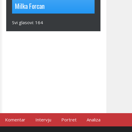
Milka Forcan
Svi glasovi:
164
Komentar
Intervju
Portret
Analiza