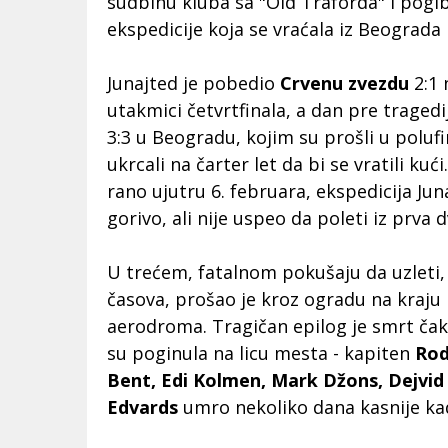
sudbinu kluba sa "Old Traforda" i pogib
ekspedicije koja se vraćala iz Beograd
Junajted je pobedio
Crvenu zvezdu
2:1 
utakmici četvrtfinala, a dan pre tragedij
3:3 u Beogradu, kojim su prošli u poluf
ukrcali na čarter let da bi se vratili 
rano ujutru 6. februara, ekspedicija Juna
gorivo, ali nije uspeo da poleti iz prva 
U trećem, fatalnom pokušaju da uzleti, 
časova, prošao je kroz ogradu na kraju 
aerodroma. Tragičan epilog je smrt čak
su poginula na licu mesta - kapiten
Rod
Bent, Edi Kolmen, Mark Džons, Dejvid
Edvards
umro nekoliko dana kasnije ka