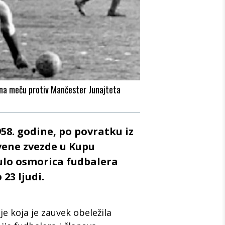
na meču protiv Mančester Junajteta
58. godine, po povratku iz
vene zvezde u Kupu
ulo osmorica fudbalera
23 ljudi.
e koja je zauvek obeležila