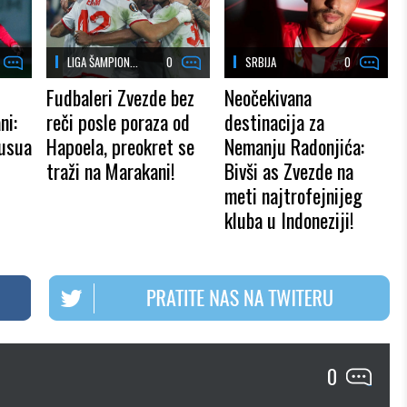
LIGA ŠAMPION...
0
SRBIJA
0
Fudbaleri Zvezde bez
Neočekivana
ni:
reči posle poraza od
destinacija za
vusua
Hapoela, preokret se
Nemanju Radonjića:
traži na Marakani!
Bivši as Zvezde na
meti najtrofejnijeg
kluba u Indoneziji!
0