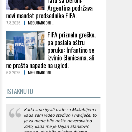
ratu sa Uefom:
Argentina podržava
novi mandat predsednika FIFA!
7.8.2026.
MEĐUNARODNI ...
FIFA priznala greške,
pa poslala oštru
poruku: Infantino se
izvinio članicama, ali
ne prašta napade na ugled!
6.8.2026.
MEĐUNARODNI ...
ISTAKNUTO
Kada smo igrali ovde sa Makabijem i
kada sam video stadion i navijače, to
je za mene bilo nešto neverovatno.
Zato, kada me je Dejan Stanković
pozvao, nije bilo nikakve dileme.