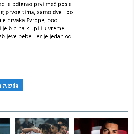
d je odigrao prvi meč posle
og prvog tima, samo dve i po
tule prvaka Evrope, pod
i je bio na klupi i u vreme
zbijeve bebe" jer je jedan od
a zvezda