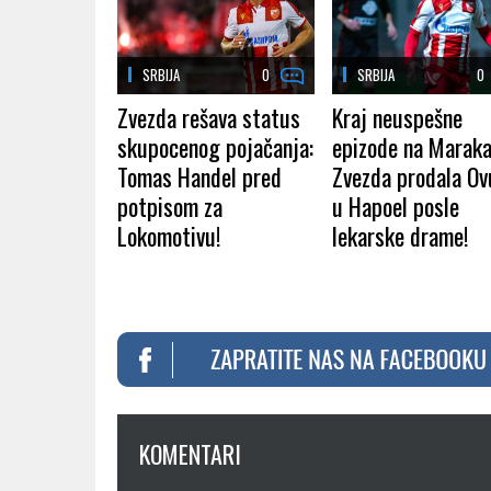
SRBIJA
0
SRBIJA
0
Zvezda rešava status
Kraj neuspešne
skupocenog pojačanja:
epizode na Maraka
Tomas Handel pred
Zvezda prodala O
potpisom za
u Hapoel posle
Lokomotivu!
lekarske drame!
KOMENTARI