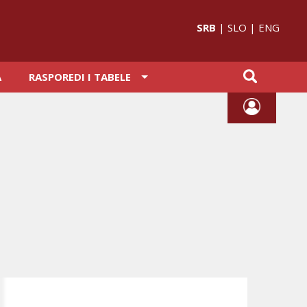
SRB
|
SLO
|
ENG
A
RASPOREDI I TABELE