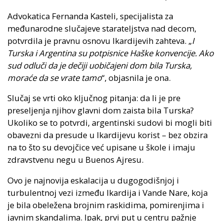
Advokatica Fernanda Kasteli, specijalista za
međunarodne slučajeve starateljstva nad decom,
potvrdila je pravnu osnovu Ikardijevih zahteva. „
I
Turska i Argentina su potpisnice Haške konvencije. Ako
sud odluči da je dečiji uobičajeni dom bila Turska,
moraće da se vrate tamo
“, objasnila je ona.
Slučaj se vrti oko ključnog pitanja: da li je pre
preseljenja njihov glavni dom zaista bila Turska?
Ukoliko se to potvrdi, argentinski sudovi bi mogli biti
obavezni da presude u Ikardijevu korist – bez obzira
na to što su devojčice već upisane u škole i imaju
zdravstvenu negu u Buenos Ajresu.
Ovo je najnovija eskalacija u dugogodišnjoj i
turbulentnoj vezi između Ikardija i Vande Nare, koja
je bila obeležena brojnim raskidima, pomirenjima i
javnim skandalima. Ipak, prvi put u centru pažnje