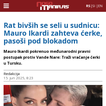
RS
|
SI
|
EN
Rat bivših se seli u sudnicu:
Mauro Ikardi zahteva ćerke,
pasoši pod blokadom
Mauro Ikardi pokrenuo međunarodni pravni
postupak protiv Vande Nare: Traži vraćanje ćerki
u Tursku.
Redakcija
15. jun 2025, 8:23