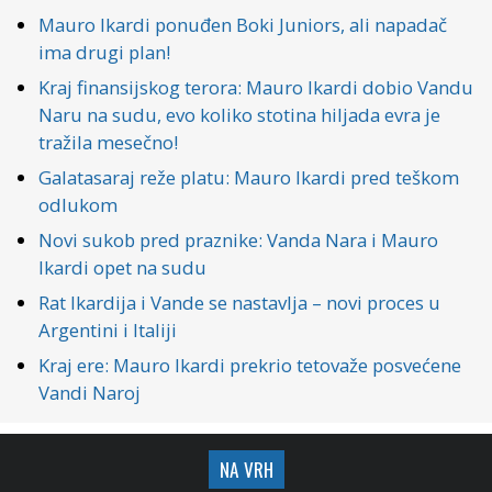
Mauro Ikardi ponuđen Boki Juniors, ali napadač
ima drugi plan!
Kraj finansijskog terora: Mauro Ikardi dobio Vandu
Naru na sudu, evo koliko stotina hiljada evra je
tražila mesečno!
Galatasaraj reže platu: Mauro Ikardi pred teškom
odlukom
Novi sukob pred praznike: Vanda Nara i Mauro
Ikardi opet na sudu
Rat Ikardija i Vande se nastavlja – novi proces u
Argentini i Italiji
Kraj ere: Mauro Ikardi prekrio tetovaže posvećene
Vandi Naroj
NA VRH