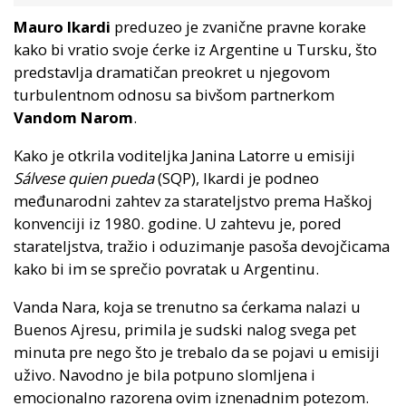
Mauro Ikardi
preduzeo je zvanične pravne korake
kako bi vratio svoje ćerke iz Argentine u Tursku, što
predstavlja dramatičan preokret u njegovom
turbulentnom odnosu sa bivšom partnerkom
Vandom Narom
.
Kako je otkrila voditeljka Janina Latorre u emisiji
Sálvese quien pueda
(SQP), Ikardi je podneo
međunarodni zahtev za starateljstvo prema Haškoj
konvenciji iz 1980. godine. U zahtevu je, pored
starateljstva, tražio i oduzimanje pasoša devojčicama
kako bi im se sprečio povratak u Argentinu.
Vanda Nara, koja se trenutno sa ćerkama nalazi u
Buenos Ajresu, primila je sudski nalog svega pet
minuta pre nego što je trebalo da se pojavi u emisiji
uživo. Navodno je bila potpuno slomljena i
emocionalno razorena ovim iznenadnim potezom.