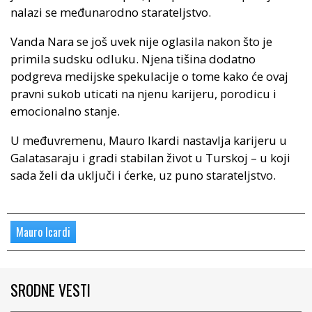
nalazi se međunarodno starateljstvo.
Vanda Nara se još uvek nije oglasila nakon što je
primila sudsku odluku. Njena tišina dodatno
podgreva medijske spekulacije o tome kako će ovaj
pravni sukob uticati na njenu karijeru, porodicu i
emocionalno stanje.
U međuvremenu, Mauro Ikardi nastavlja karijeru u
Galatasaraju i gradi stabilan život u Turskoj – u koji
sada želi da uključi i ćerke, uz puno starateljstvo.
Mauro Icardi
SRODNE VESTI