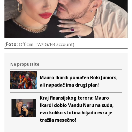
(
Foto:
Official TW/IG/FB account)
Ne propustite
Mauro Ikardi ponuđen Boki Juniors,
ali napadač ima drugi plan!
Kraj finansijskog terora: Mauro
Ikardi dobio Vandu Naru na sudu,
evo koliko stotina hiljada evra je
tražila mesečno!