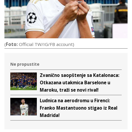
(
Foto:
Official TW/IG/FB account)
Ne propustite
Zvanično saopštenje sa Katalonaca:
Otkazana utakmica Barselone u
Maroku, traži se novi rival!
Ludnica na aerodromu u Firenci:
Franko Mastantuono stigao iz Real
Madrida!