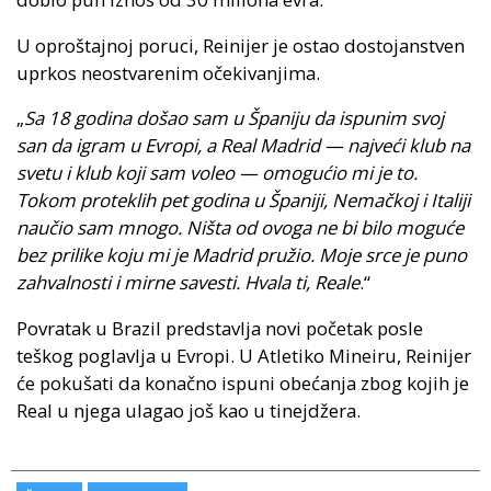
U oproštajnoj poruci, Reinijer je ostao dostojanstven
uprkos neostvarenim očekivanjima.
„
Sa 18 godina došao sam u Španiju da ispunim svoj
san da igram u Evropi, a Real Madrid — najveći klub na
svetu i klub koji sam voleo — omogućio mi je to.
Tokom proteklih pet godina u Španiji, Nemačkoj i Italiji
naučio sam mnogo. Ništa od ovoga ne bi bilo moguće
bez prilike koju mi je Madrid pružio. Moje srce je puno
zahvalnosti i mirne savesti. Hvala ti, Reale
.“
Povratak u Brazil predstavlja novi početak posle
teškog poglavlja u Evropi. U Atletiko Mineiru, Reinijer
će pokušati da konačno ispuni obećanja zbog kojih je
Real u njega ulagao još kao u tinejdžera.