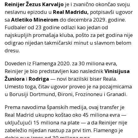
Reinijer Žezus Karvaljo
je i zvanično okončao svoju
neslavnu epizodu u
Real Madridu,
potpisavši ugovor
sa
Atletiko Mineirom
do decembra 2029. godine.
Fudbaler od 23 godine odlazi kao jedan od
najskupljih promašaja kluba, pošto za pet godina nije
odigrao nijedan takmičarski minut u slavnom belom
dresu.
Doveden iz Flamenga 2020. za 30 miliona evra,
Reinijer je bio predstavljen kao naslednik
Vinisijusa
Žuniora
i
Rodriga
— novi brazilski biser Reala.
Umesto toga, čitav ugovor proveo je na pozajmicama
u Borusiji Dortmund, Đironi, Frozinoneu i Granadi.
Prema navodima španskih medija, ovaj transfer je
Real Madrid ukupno koštao oko 45 miliona evra —
uključujući 15 miliona na plate — a da Reinijer nije
zabeležio nijedan nastup za prvi tim. Flamengo je
dobio pun iznos od 30 miliona evra.