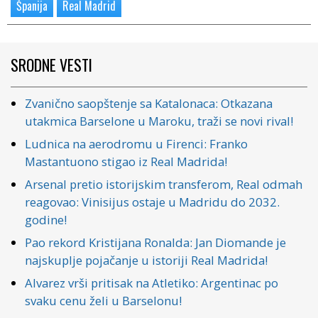
Španija
Real Madrid
SRODNE VESTI
Zvanično saopštenje sa Katalonaca: Otkazana
utakmica Barselone u Maroku, traži se novi rival!
Ludnica na aerodromu u Firenci: Franko
Mastantuono stigao iz Real Madrida!
Arsenal pretio istorijskim transferom, Real odmah
reagovao: Vinisijus ostaje u Madridu do 2032.
godine!
Pao rekord Kristijana Ronalda: Jan Diomande je
najskuplje pojačanje u istoriji Real Madrida!
Alvarez vrši pritisak na Atletiko: Argentinac po
svaku cenu želi u Barselonu!