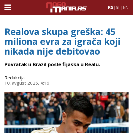
RS
|
SI
|
EN
Realova skupa greška: 45
miliona evra za igrača koji
nikada nije debitovao
Povratak u Brazil posle fijaska u Realu.
Redakcija
10. avgust 2025, 4:16