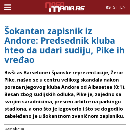
RS
|
SI
|
EN
Šokantan zapisnik iz
Andore: Predsednik kluba
hteo da udari sudiju, Pike ih
vređao
Bivši as Barselone i španske reprezentacije, Žerar
Pike, našao se u centru velikog skandala nakon
poraza njegovog kluba Andore od Albasetea (0:1).
Besan zbog sudijskih odluka, Pike je, zajedno sa
svojim saradnicima, presreo arbitre na parkingu
stadiona, a ono što je izgovorio i što se dogodilo
zabeleženo je u šokantnom zvaničnom zapisniku.
Redakcija