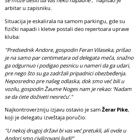
se može desiti da vas neko napadne',"
napisao je
arbitar u zapisniku.
Situacija je eskalirala na samom parkingu, gde su
fizički napadi i kletve postali deo repertoara uprave
kluba:
"Predsednik Andore, gospodin Feran Vilaseka, prišao
je na samo par centimetara od delegata meča, snažno
ga odgurnuo i podigao pesnicu u nameri da ga udari,
pre nego što su ga zadržali pripadnici obezbeđenja.
Neposredno pre našeg odlaska, dok smo već bili u
vozilu, gospodin Žaume Noges nam je rekao: ‘Nadam
se da ćete doživeti nesreću’."
Najkontroverzniju izjavu ostavio je sam
Žerar Pike
,
koji je delegatu izveštaja poručio:
"U nekoj drugoj državi bi vas već pretukli, ali ovde u
Andori smo civilizovani ljudi!"