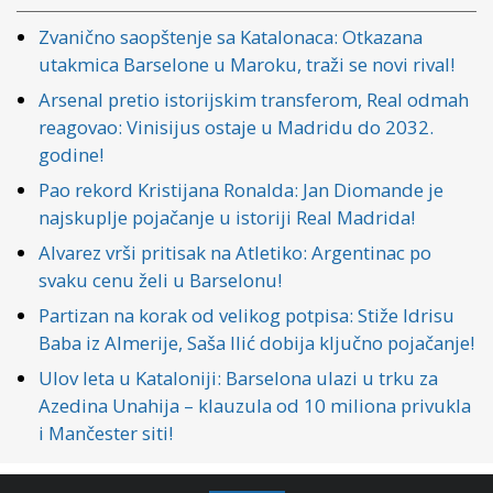
Zvanično saopštenje sa Katalonaca: Otkazana
utakmica Barselone u Maroku, traži se novi rival!
Arsenal pretio istorijskim transferom, Real odmah
reagovao: Vinisijus ostaje u Madridu do 2032.
godine!
Pao rekord Kristijana Ronalda: Jan Diomande je
najskuplje pojačanje u istoriji Real Madrida!
Alvarez vrši pritisak na Atletiko: Argentinac po
svaku cenu želi u Barselonu!
Partizan na korak od velikog potpisa: Stiže Idrisu
Baba iz Almerije, Saša Ilić dobija ključno pojačanje!
Ulov leta u Kataloniji: Barselona ulazi u trku za
Azedina Unahija – klauzula od 10 miliona privukla
i Mančester siti!