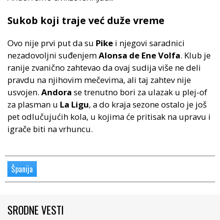
Sukob koji traje već duže vreme
Ovo nije prvi put da su
Pike
i njegovi saradnici
nezadovoljni suđenjem
Alonsa de Ene Volfa
. Klub je
ranije zvanično zahtevao da ovaj sudija više ne deli
pravdu na njihovim mečevima, ali taj zahtev nije
usvojen.
Andora
se trenutno bori za ulazak u plej-of
za plasman u
La Ligu
, a do kraja sezone ostalo je još
pet odlučujućih kola, u kojima će pritisak na upravu i
igrače biti na vrhuncu.
Španija
SRODNE VESTI