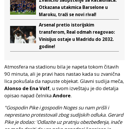
Zvanično saopštenje sa Katalonaca:
Otkazana utakmica Barselone u
Maroku, traži se novi rival!
Arsenal pretio istorijskim
transferom, Real odmah reagovao:
Vinisijus ostaje u Madridu do 2032.
godine!
Atmosfera na stadionu bila je napeta tokom čitavih
90 minuta, ali je pravi haos nastao kada su zvanična
lica pokušala da napuste objekat. Glavni sudija meča,
Alonso de Ena Volf
, u svom izveštaju je do detalja
opisao napad čelnika
Andore
.
"Gospodin Pike i gospodin Noges su nam prišli i
neprestano protestovali zbog sudijskih odluka. Gerard
Pike je dodao: 'Odlazite uz pratnju obezbeđenja, inače