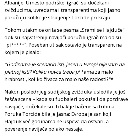
Albanije. Umesto podrške, igrači su dočekani
zvižducima, uvredama i transparentima koji jasno
poručuju koliko je strpljenje Torcide pri kraju.
Tokom utakmice orila se pesma „Srami se Hajduče“,
dok su najvatreniji navijači poručili igračima da su
„pi*****“. Poseban utisak ostavio je transparent na
kojem je pisalo:
"Godinama je scenario isti, jesen u Evropi nije vam na
platnoj listi? Koliko novca treba p
**ama za malo
hrabrosti, koliko živaca za malo naše radosti?"*
Nakon poslednjeg sudijskog zvižduka usledila je još
žešća scena – kada su fudbaleri pokušali da pozdrave
navijače, dočekale su ih baklje bačene sa tribina.
Poruka Torcide bila je jasna: Evropa je san koji
Hajduk već godinama ne uspeva da ostvari, a
poverenje navijača polako nestaje.