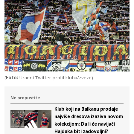
(
Foto:
Uradni Twitter profil kluba/zveze)
Ne propustite
Klub koji na Balkanu prodaje
najviše dresova izaziva novom
kolekcijom: Da li će navijači
Hajduka biti zadovoljni?