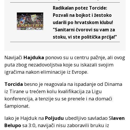
Radikalan potez Torcide:
Pozvali na bojkot i žestoko
udarili po hrvatskom klubu!
"Sanitarni čvorovi su vam za
stoku, vi ste politička prćija!"
Navijači
Hajduka
ponovo su u centru pažnje, ali ovog
puta zbog nezadovoljstva koje su iskazali svojim
igračima nakon eliminacije iz Evrope.
Torcida
besno je reagovala na ispadanje od Dinama
iz Tirane u trećem kolu kvalifikacija za Ligu
konferencija, a tenzije su se prenele i na domaći
šampionat.
Iako je Hajduk na
Poljudu
ubedljivo savladao S
laven
Belupo
sa 3:0, navijači nisu zaboravili bruku iz