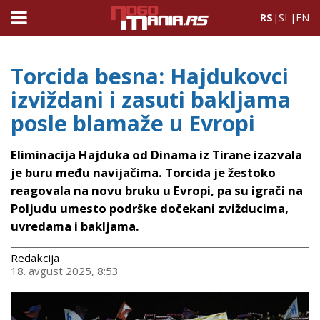
RS
|
SI
|
EN
Torcida besna: Hajdukovci
izviždani i zasuti bakljama
posle blamaže u Evropi
Eliminacija Hajduka od Dinama iz Tirane izazvala
je buru među navijačima. Torcida je žestoko
reagovala na novu bruku u Evropi, pa su igrači na
Poljudu umesto podrške dočekani zvižducima,
uvredama i bakljama.
Redakcija
18. avgust 2025, 8:53