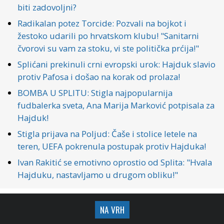
biti zadovoljni?
Radikalan potez Torcide: Pozvali na bojkot i
žestoko udarili po hrvatskom klubu! "Sanitarni
čvorovi su vam za stoku, vi ste politička prćija!"
Splićani prekinuli crni evropski urok: Hajduk slavio
protiv Pafosa i došao na korak od prolaza!
BOMBA U SPLITU: Stigla najpopularnija
fudbalerka sveta, Ana Marija Marković potpisala za
Hajduk!
Stigla prijava na Poljud: Čaše i stolice letele na
teren, UEFA pokrenula postupak protiv Hajduka!
Ivan Rakitić se emotivno oprostio od Splita: "Hvala
Hajduku, nastavljamo u drugom obliku!"
NA VRH