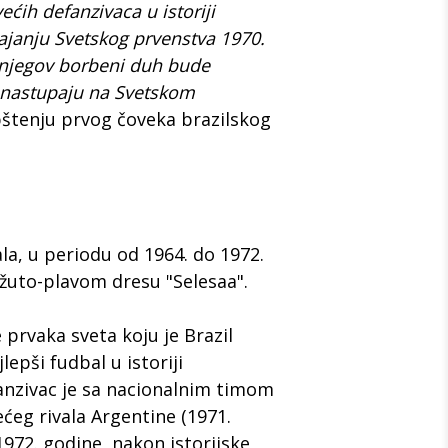
ećih defanzivaca u istoriji
ajanju Svetskog prvenstva 1970.
 njegov borbeni duh bude
o nastupaju na Svetskom
štenju prvog čoveka brazilskog
a, u periodu od 1964. do 1972.
žuto-plavom dresu "Selesaа".
 prvaka sveta koju je Brazil
lepši fudbal u istoriji
nzivac je sa nacionalnim timom
ećeg rivala Argentine (1971.
1972. godine, nakon istorijske