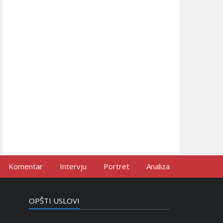
Komentar
Intervju
Portret
Analiza
OPŠTI USLOVI