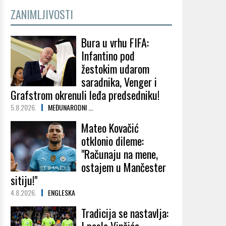
ZANIMLJIVOSTI
Bura u vrhu FIFA:
Infantino pod
žestokim udarom
saradnika, Venger i
Grafstrom okrenuli leđa predsedniku!
5.8.2026.
MEĐUNARODNI ...
Mateo Kovačić
otklonio dileme:
"Računaju na mene,
ostajem u Mančester
sitiju!"
4.8.2026.
ENGLESKA
Tradicija se nastavlja: