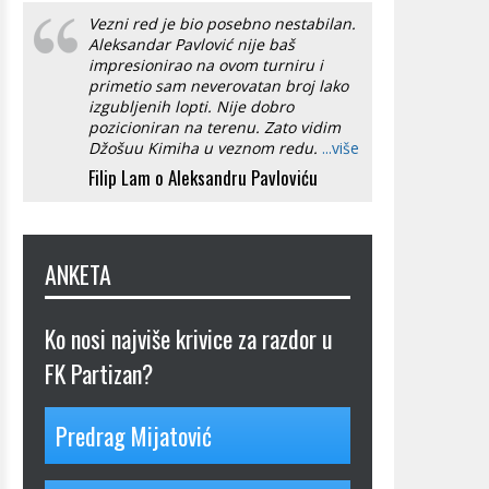
Vezni red je bio posebno nestabilan.
Aleksandar Pavlović nije baš
impresionirao na ovom turniru i
primetio sam neverovatan broj lako
izgubljenih lopti. Nije dobro
pozicioniran na terenu. Zato vidim
Džošuu Kimiha u veznom redu.
...više
Filip Lam o Aleksandru Pavloviću
ANKETA
Ko nosi najviše krivice za razdor u
FK Partizan?
Predrag Mijatović