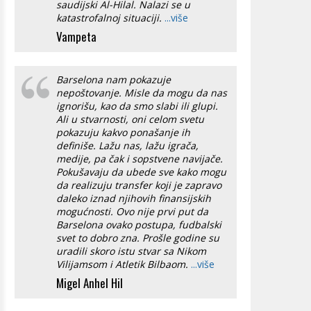
saudijski Al-Hilal. Nalazi se u
katastrofalnoj situaciji.
...više
Vampeta
Barselona nam pokazuje
nepoštovanje. Misle da mogu da nas
ignorišu, kao da smo slabi ili glupi.
Ali u stvarnosti, oni celom svetu
pokazuju kakvo ponašanje ih
definiše. Lažu nas, lažu igrača,
medije, pa čak i sopstvene navijače.
Pokušavaju da ubede sve kako mogu
da realizuju transfer koji je zapravo
daleko iznad njihovih finansijskih
mogućnosti. Ovo nije prvi put da
Barselona ovako postupa, fudbalski
svet to dobro zna. Prošle godine su
uradili skoro istu stvar sa Nikom
Vilijamsom i Atletik Bilbaom.
...više
Migel Anhel Hil