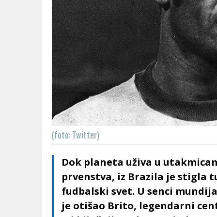
(foto: Twitter)
Dok planeta uživa u utakmica
prvenstva, iz Brazila je stigla 
fudbalski svet. U senci mundij
je otišao Brito, legendarni cen