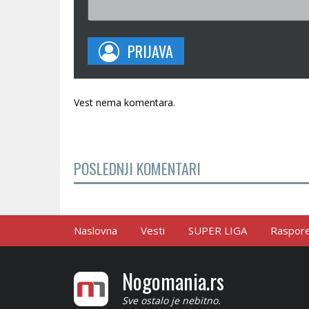
PRIJAVA
Vest nema komentara.
POSLEDNJI KOMENTARI
Naslovna
Vesti
SUPER LIGA
Raspored
Nogomania.rs
Sve ostalo je nebitno.