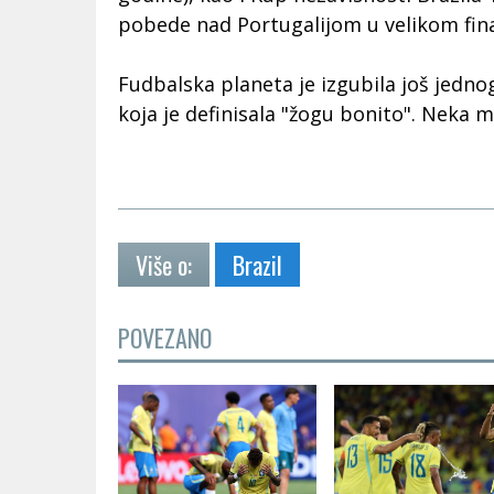
pobede nad Portugalijom u velikom fina
Fudbalska planeta je izgubila još jedno
koja je definisala "žogu bonito". Neka m
Više o:
Brazil
POVEZANO