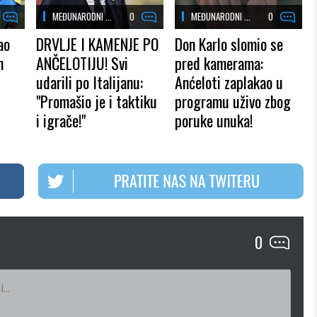
MEĐUNARODNI ...
0
MEĐUNARODNI ...
0
ao
DRVLJE I KAMENJE PO
Don Karlo slomio se
n
ANČELOTIJU! Svi
pred kamerama:
udarili po Italijanu:
Anćeloti zaplakao u
"Promašio je i taktiku
programu uživo zbog
i igrače!"
poruke unuka!
0