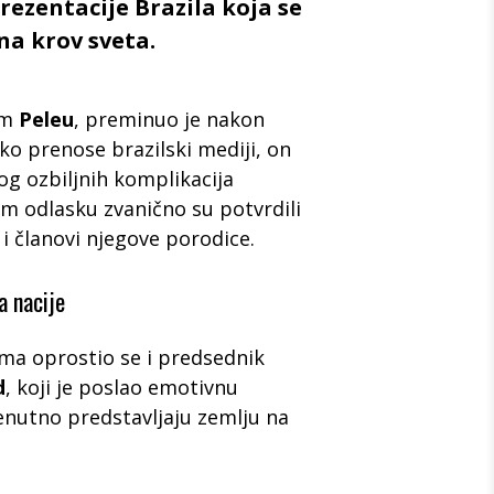
rezentacije Brazila koja se
na krov sveta.
om
Peleu
, preminuo je nakon
o prenose brazilski mediji, on
og ozbiljnih komplikacija
m odlasku zvanično su potvrdili
 i članovi njegove porodice.
a nacije
ma oprostio se i predsednik
d
, koji je poslao emotivnu
trenutno predstavljaju zemlju na