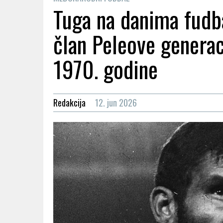
Tuga na danima fudb
član Peleove generac
1970. godine
Redakcija
12. jun 2026