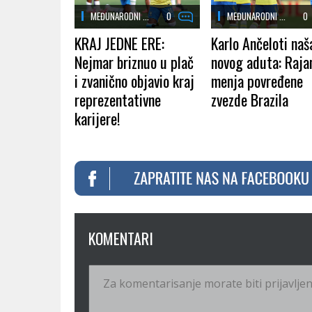
MEĐUNARODNI ...
0
MEĐUNARODNI ...
0
KRAJ JEDNE ERE:
Karlo Ančeloti naš
Nejmar briznuo u plač
novog aduta: Raja
i zvanično objavio kraj
menja povređene
reprezentativne
zvezde Brazila
karijere!
KOMENTARI