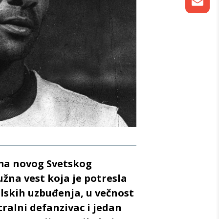
ma novog Svetskog
tužna vest koja je potresla
alskih uzbuđenja, u večnost
tralni defanzivac i jedan