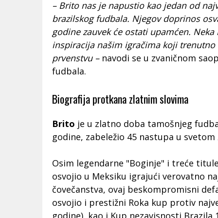
– Brito nas je napustio kao jedan od najv
brazilskog fudbala. Njegov doprinos osv
godine zauvek će ostati upamćen. Neka
inspiracija našim igračima koji trenutn
prvenstvu –
navodi se u zvaničnom saop
fudbala.
Biografija protkana zlatnim slovima
Brito
je u zlatno doba tamošnjeg fudbal
godine, zabeležio 45 nastupa u svetom 
Osim legendarne "Boginje" i treće titule
osvojio u Meksiku igrajući verovatno naj
čovečanstva, ovaj beskompromisni defa
osvojio i prestižni Roka kup protiv najv
godine), kao i Kup nezavisnosti Brazila 