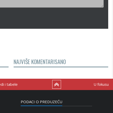
NAJVIŠE KOMENTARISANO
i i tabele
U fokusu
PODACI O PREDUZEĆU