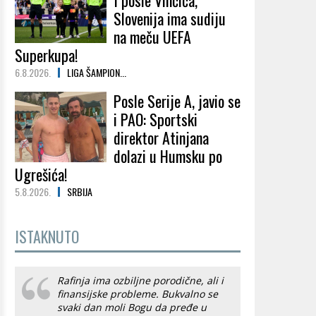
I posle Vinčića,
Slovenija ima sudiju
na meču UEFA
Superkupa!
6.8.2026.
LIGA ŠAMPION...
Posle Serije A, javio se
i PAO: Sportski
direktor Atinjana
dolazi u Humsku po
Ugrešića!
5.8.2026.
SRBIJA
ISTAKNUTO
Rafinja ima ozbiljne porodične, ali i
finansijske probleme. Bukvalno se
svaki dan moli Bogu da pređe u