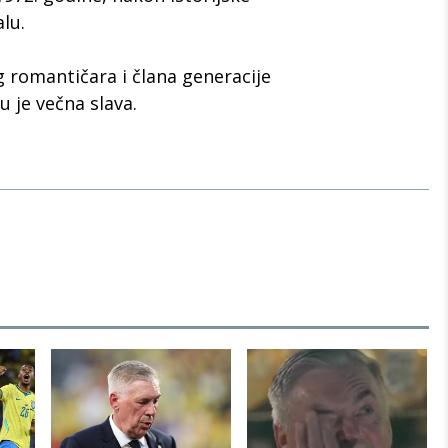
lu.
g romantičara i člana generacije
u je večna slava.