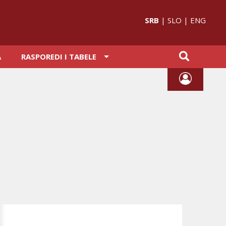
SRB
|
SLO
|
ENG
A
RASPOREDI I TABELE