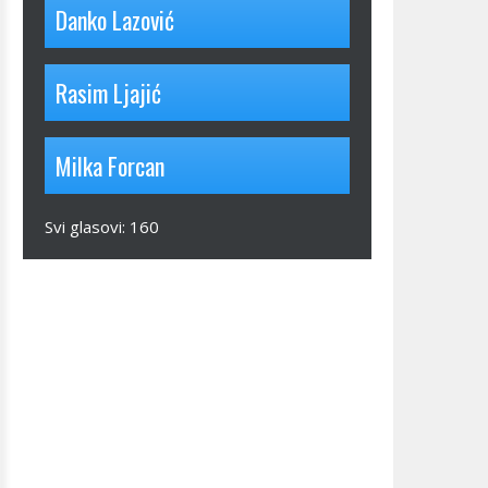
Danko Lazović
Rasim Ljajić
Milka Forcan
Svi glasovi:
160