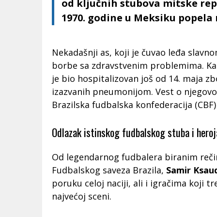
od ključnih stubova mitske rep
1970. godine u Meksiku popela 
Nekadašnji as, koji je čuvao leđa slavn
borbe sa zdravstvenim problemima. Kak
je bio hospitalizovan još od 14. maja zb
izazvanih pneumonijom. Vest o njegovo
Brazilska fudbalska konfederacija (CBF)
Odlazak istinskog fudbalskog stuba i heroj
Od legendarnog fudbalera biranim reči
Fudbalskog saveza Brazila,
Samir Ksau
poruku celoj naciji, ali i igračima koji 
najvećoj sceni.