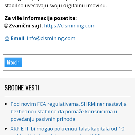
stabilno uvećavaju svoju digitalnu imovinu.
Za više informacija posetite:
🌐
Zvanični sajt
:
https://clsmining.com
📩
Email
:
info@clsmining.com
bitcoin
SRODNE VESTI
Pod novim FCA regulativama, SHRMiner nastavlja
bezbedno i stabilno da pomaže korisnicima u
povećanju pasivnih prihoda
XRP ETF bi mogao pokrenuti talas kapitala od 10