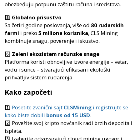
obezbeđuju potpunu zaštitu računa i sredstava.
5️⃣
Globalno prisustvo
Sa četiri godine poslovanja, više od
80 rudarskih
farmi
i preko
5 miliona korisnika
, CLS Mining
kombinuje snagu, poverenje i iskustvo.
6️⃣
Zeleni ekosistem računske snage
Platforma koristi obnovljive izvore energije – vetar,
vodu i sunce – stvarajući efikasan i ekološki
prihvatljiv sistem rudarenja.
Kako započeti
1️⃣
Posetite zvanični sajt
CLSMining
i registrujte se
kako biste dobili
bonus od 15 USD
.
2️⃣ Povežite svoj kripto novčanik radi brzih depozita i
isplata.
3️⃣ Izaberite odgovarajući cloud mining ugovor i