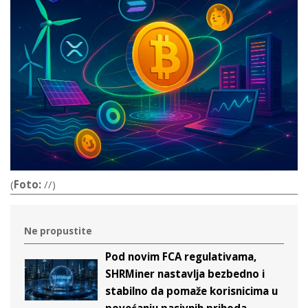
(
Foto:
//)
Ne propustite
Pod novim FCA regulativama,
SHRMiner nastavlja bezbedno i
stabilno da pomaže korisnicima u
povećanju pasivnih prihoda