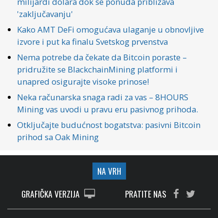
milijardi dolara dok se ponuda približava
'zaključavanju'
Kako AMT DeFi omogućava ulaganje u obnovljive
izvore i put ka finalu Svetskog prvenstva
Nema potrebe da čekate da Bitcoin poraste –
pridružite se BlackchainMining platformi i
unapred osigurajte visoke prinose!
Neka računarska snaga radi za vas – 8HOURS
Mining vas uvodi u pravu eru pasivnog prihoda.
Otključajte budućnost bogatstva: pasivni Bitcoin
prihod sa Oak Mining
NA VRH
GRAFIČKA VERZIJA
PRATITE NAS