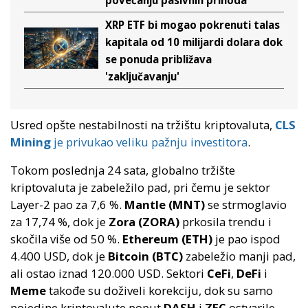
XRP ETF bi mogao pokrenuti talas
kapitala od 10 milijardi dolara dok
se ponuda približava
'zaključavanju'
Usred opšte nestabilnosti na tržištu kriptovaluta,
CLS
Mining
je privukao veliku pažnju investitora
.
Tokom poslednja 24 sata, globalno tržište
kriptovaluta je zabeležilo pad, pri čemu je sektor
Layer-2 pao za 7,6 %.
Mantle (MNT)
se strmoglavio
za 17,74 %, dok je
Zora (ZORA)
prkosila trendu i
skočila više od 50 %.
Ethereum (ETH)
je pao ispod
4.400 USD, dok je
Bitcoin (BTC)
zabeležio manji pad,
ali ostao iznad 120.000 USD. Sektori
CeFi
,
DeFi
i
Meme
takođe su doživeli korekciju, dok su samo
pojedine kriptovalute poput
DASH
i
ZEC
ostvarile