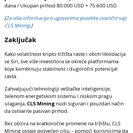
dana / Ukupan prihod 80.000 USD + 75.600 USD
(
Za više informacija o ugovorima posetite zvanični sajt
CLS Mining.
)
Zaključak
Kako volatilnost kripto tržišta raste i obim likvidacija
se širi, sve više investitora se okreće platformama
koje kombinuju stabilnost i dugoročni potencijal
rasta.
Zahvaljujući tehnologiji veštačke inteligencije,
zelenom energetskom sistemu i niskom pragu
ulaganja,
CLS Mining
nudi siguran i pouzdan način
da ostvarite pasivan prihod.
Bez obzira na kratkoročne promene na tržištu, CLS
Mining ostaje posvećen cilju – pomoći korisnicima da