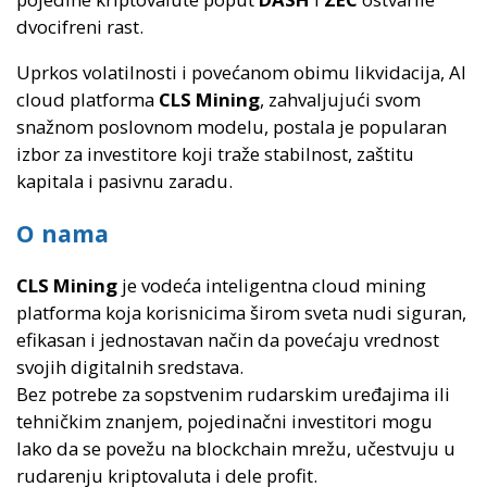
dvocifreni rast.
Uprkos volatilnosti i povećanom obimu likvidacija, AI
cloud platforma
CLS Mining
, zahvaljujući svom
snažnom poslovnom modelu, postala je popularan
izbor za investitore koji traže stabilnost, zaštitu
kapitala i pasivnu zaradu.
O nama
CLS Mining
je vodeća inteligentna cloud mining
platforma koja korisnicima širom sveta nudi siguran,
efikasan i jednostavan način da povećaju vrednost
svojih digitalnih sredstava.
Bez potrebe za sopstvenim rudarskim uređajima ili
tehničkim znanjem, pojedinačni investitori mogu
lako da se povežu na blockchain mrežu, učestvuju u
rudarenju kriptovaluta i dele profit.