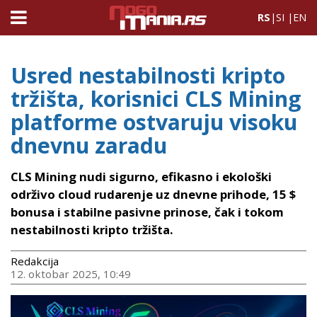
RS
|
SI
|
EN
Usred nestabilnosti kripto
tržišta, korisnici CLS Mining
platforme ostvaruju visoku
dnevnu zaradu
CLS Mining nudi sigurno, efikasno i ekološki
održivo cloud rudarenje uz dnevne prihode, 15 $
bonusa i stabilne pasivne prinose, čak i tokom
nestabilnosti kripto tržišta.
Redakcija
12. oktobar 2025, 10:49