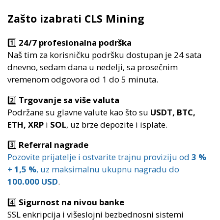
Zašto izabrati CLS Mining
1️⃣
24/7 profesionalna podrška
Naš tim za korisničku podršku dostupan je 24 sata
dnevno, sedam dana u nedelji, sa prosečnim
vremenom odgovora od 1 do 5 minuta.
2️⃣
Trgovanje sa više valuta
Podržane su glavne valute kao što su
USDT, BTC,
ETH, XRP
i
SOL
, uz brze depozite i isplate.
3️⃣
Referral nagrade
Pozovite prijatelje i ostvarite trajnu proviziju od
3 %
+ 1,5 %
, uz maksimalnu ukupnu nagradu do
100.000 USD
.
4️⃣
Sigurnost na nivou banke
SSL enkripcija i višeslojni bezbednosni sistemi