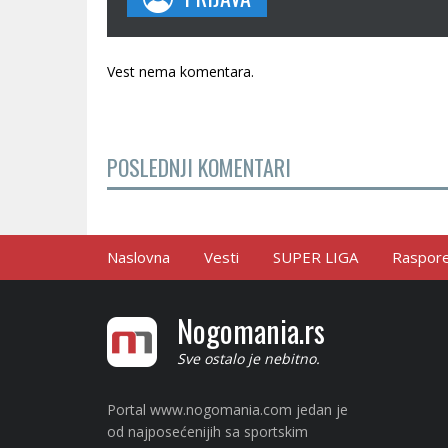
Vest nema komentara.
POSLEDNJI KOMENTARI
Naslovna
Vesti
SUPER LIGA
Raspored
Nogomania.rs
Sve ostalo je nebitno.
Portal www.nogomania.com jedan je
od najposećenijih sa sportskim