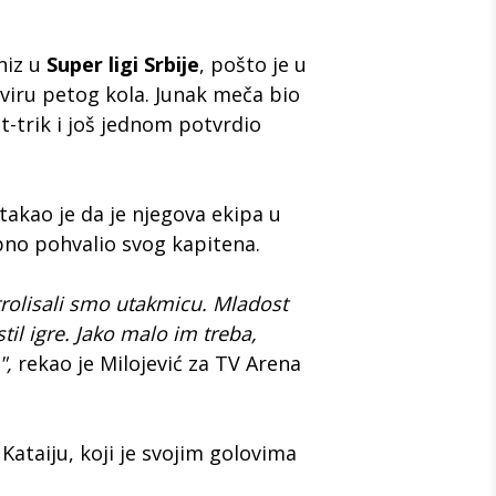
niz u
Super ligi Srbije
, pošto je u
kviru petog kola. Junak meča bio
et-trik i još jednom potvrdio
takao je da je njegova ekipa u
ebno pohvalio svog kapitena.
rolisali smo utakmicu. Mladost
stil igre. Jako malo im treba,
",
rekao je Milojević za TV Arena
ataiju, koji je svojim golovima