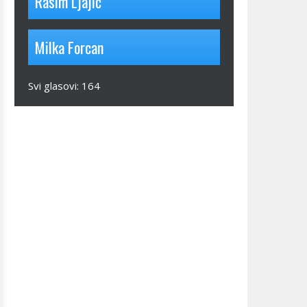
Rasim Ljajić
Milka Forcan
Svi glasovi:
164