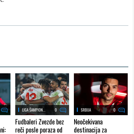
LIGA ŠAMPION...
0
SRBIJA
0
Fudbaleri Zvezde bez
Neočekivana
ni:
reči posle poraza od
destinacija za