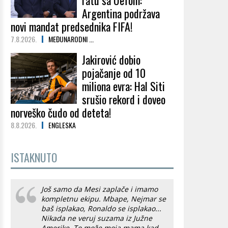
ratu sa Uefom:
Argentina podržava
novi mandat predsednika FIFA!
7.8.2026.
MEĐUNARODNI ...
Jakirović dobio
pojačanje od 10
miliona evra: Hal Siti
srušio rekord i doveo
norveško čudo od deteta!
8.8.2026.
ENGLESKA
ISTAKNUTO
Još samo da Mesi zaplače i imamo
kompletnu ekipu. Mbape, Nejmar se
baš isplakao, Ronaldo se isplakao...
Nikada ne veruj suzama iz Južne
Amerike. To može moja mama kad