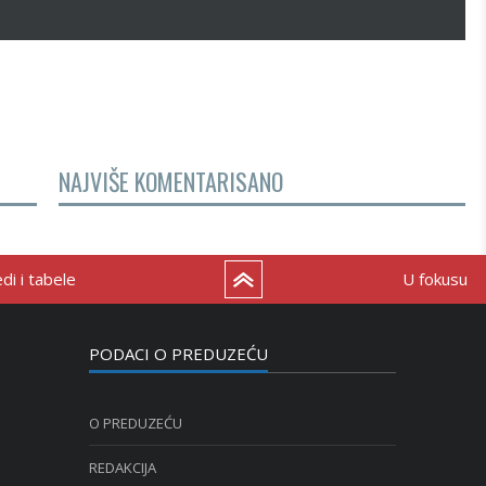
NAJVIŠE KOMENTARISANO
i i tabele
U fokusu
PODACI O PREDUZEĆU
O PREDUZEĆU
REDAKCIJA