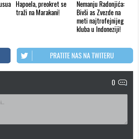
vusua
Hapoela, preokret se
Nemanju Radonjića:
traži na Marakani!
Bivši as Zvezde na
meti najtrofejnijeg
kluba u Indoneziji!
0