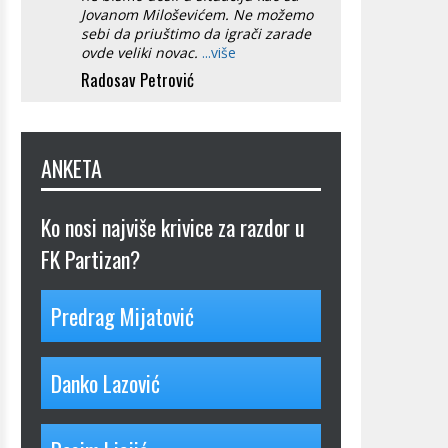
Jovanom Miloševićem. Ne možemo
sebi da priuštimo da igrači zarade
ovde veliki novac.
...više
Radosav Petrović
ANKETA
Ko nosi najviše krivice za razdor u
FK Partizan?
Predrag Mijatović
Danko Lazović