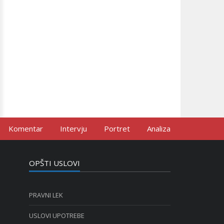
Komentar
Intervju
Portret
Analiza
OPŠTI USLOVI
PRAVNI LEK
USLOVI UPOTREBE