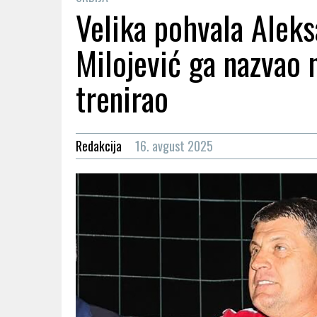
Velika pohvala Aleks
Milojević ga nazvao 
trenirao
Redakcija
16. avgust 2025