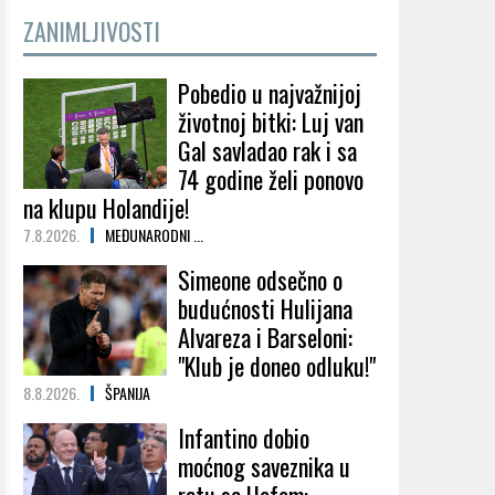
ZANIMLJIVOSTI
Pobedio u najvažnijoj
životnoj bitki: Luj van
Gal savladao rak i sa
74 godine želi ponovo
na klupu Holandije!
7.8.2026.
MEĐUNARODNI ...
Simeone odsečno o
budućnosti Hulijana
Alvareza i Barseloni:
"Klub je doneo odluku!"
8.8.2026.
ŠPANIJA
Infantino dobio
moćnog saveznika u