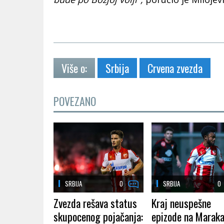
Više o:
Srbija
Crvena zvezda
POVEZANO
SRBIJA
0
SRBIJA
0
Zvezda rešava status
Kraj neuspešne
skupocenog pojačanja:
epizode na Maraka