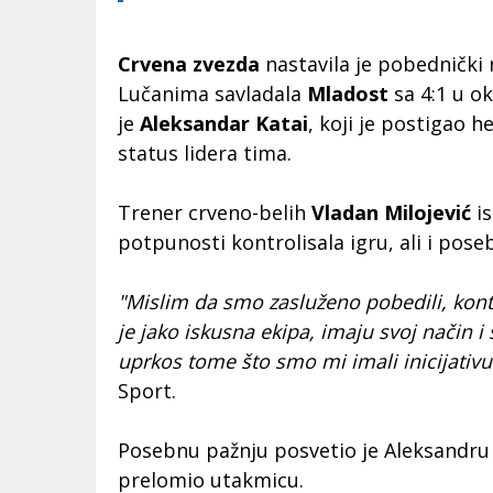
Crvena zvezda
nastavila je pobednički 
Lučanima savladala
Mladost
sa 4:1 u o
je
Aleksandar Katai
, koji je postigao h
status lidera tima.
Trener crveno-belih
Vladan Milojević
is
potpunosti kontrolisala igru, ali i pos
"Mislim da smo zasluženo pobedili, kont
je jako iskusna ekipa, imaju svoj način i 
uprkos tome što smo mi imali inicijativu
Sport.
Posebnu pažnju posvetio je Aleksandru K
prelomio utakmicu.