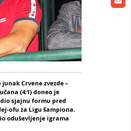
 junak Crvene zvezde –
učana (4:1) doneo je
rdio sjajnu formu pred
lej-ofu za Ligu šampiona.
rio oduševljenje igrama