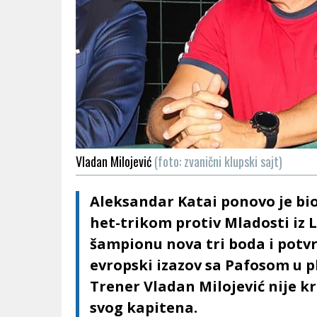
Vladan Milojević
(foto: zvanični klupski sajt)
Aleksandar Katai ponovo je bio
het-trikom protiv Mladosti iz L
šampionu nova tri boda i potv
evropski izazov sa Pafosom u p
Trener Vladan Milojević nije k
svog kapitena.