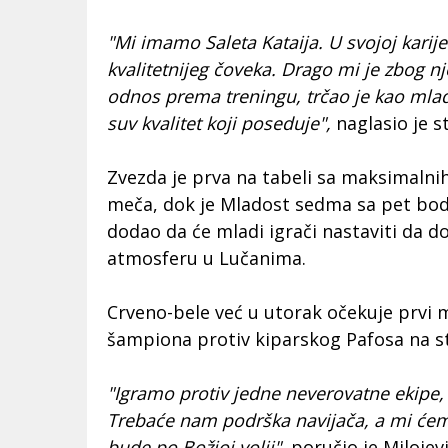
"Mi imamo Saleta Kataija. U svojoj karije
kvalitetnijeg čoveka. Drago mi je zbog n
odnos prema treningu, trčao je kao mlad
suv kvalitet koji poseduje",
naglasio je s
Zvezda je prva na tabeli sa maksimalnih
meča, dok je Mladost sedma sa pet bodo
dodao da će mladi igrači nastaviti da do
atmosferu u Lučanima.
Crveno-bele već u utorak očekuje prvi me
šampiona protiv kiparskog Pafosa na st
"Igramo protiv jedne neverovatne ekipe, 
Trebaće nam podrška navijača, a mi ćem
bude po Božjoj volji",
poručio je Milojevi