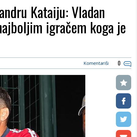
andru Kataiju: Vladan
najboljim igračem koga je
0
Komentariši