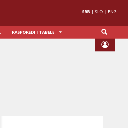
SRB
|
SLO
|
ENG
A
RASPOREDI I TABELE