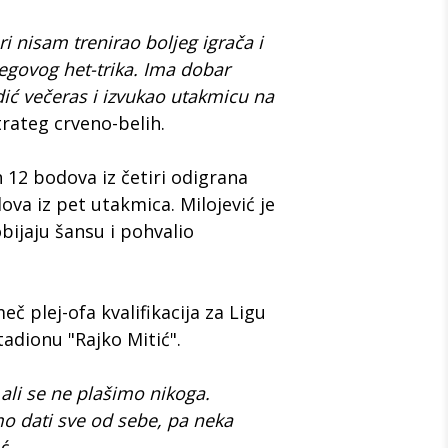
ri nisam trenirao boljeg igrača i
jegovog het-trika. Ima dobar
ić večeras i izvukao utakmicu na
trateg crveno-belih.
 12 bodova iz četiri odigrana
va iz pet utakmica. Milojević je
bijaju šansu i pohvalio
č plej-ofa kvalifikacija za Ligu
adionu "Rajko Mitić".
ali se ne plašimo nikoga.
o dati sve od sebe, pa neka
ć.