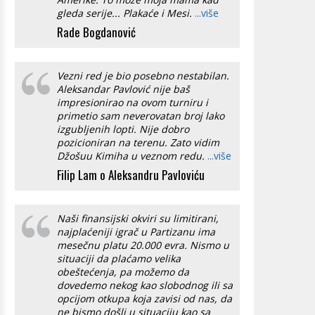
gleda serije... Plakaće i Mesi.
...više
Rade Bogdanović
Vezni red je bio posebno nestabilan.
Aleksandar Pavlović nije baš
impresionirao na ovom turniru i
primetio sam neverovatan broj lako
izgubljenih lopti. Nije dobro
pozicioniran na terenu. Zato vidim
Džošuu Kimiha u veznom redu.
...više
Filip Lam o Aleksandru Pavloviću
Naši finansijski okviri su limitirani,
najplaćeniji igrač u Partizanu ima
mesečnu platu 20.000 evra. Nismo u
situaciji da plaćamo velika
obeštećenja, pa možemo da
dovedemo nekog kao slobodnog ili sa
opcijom otkupa koja zavisi od nas, da
ne bismo došli u situaciju kao sa