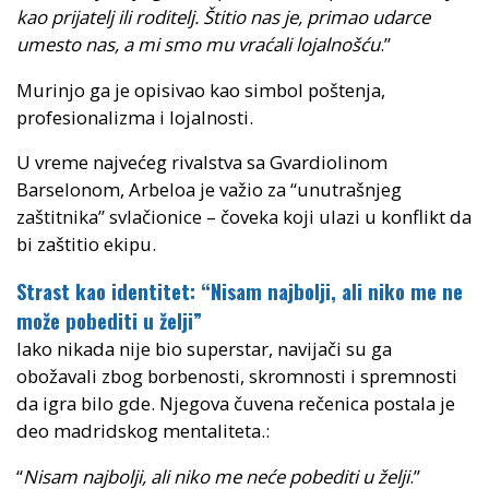
kao prijatelj ili roditelj. Štitio nas je, primao udarce
umesto nas, a mi smo mu vraćali lojalnošću
.”
Murinjo ga je opisivao kao simbol poštenja,
profesionalizma i lojalnosti.
U vreme najvećeg rivalstva sa Gvardiolinom
Barselonom, Arbeloa je važio za “unutrašnjeg
zaštitnika” svlačionice – čoveka koji ulazi u konflikt da
bi zaštitio ekipu.
Strast kao identitet: “Nisam najbolji, ali niko me ne
može pobediti u želji”
Iako nikada nije bio superstar, navijači su ga
obožavali zbog borbenosti, skromnosti i spremnosti
da igra bilo gde. Njegova čuvena rečenica
postala je
deo madridskog mentaliteta.
:
“
Nisam najbolji, ali niko me neće pobediti u želji
.”