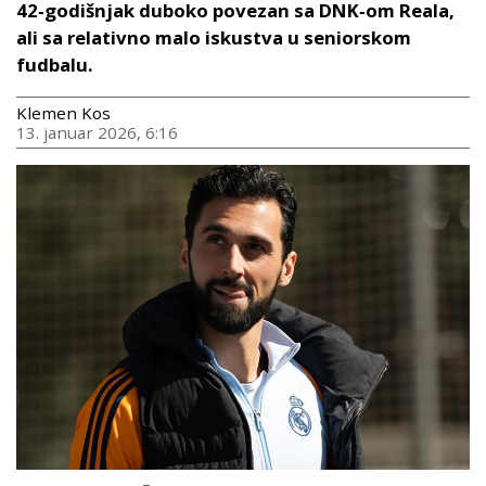
42‑godišnjak duboko povezan sa DNK‑om Reala,
ali sa relativno malo iskustva u seniorskom
fudbalu.
Klemen Kos
13. januar 2026, 6:16