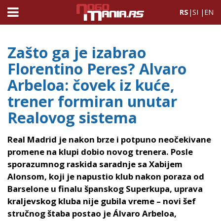
RS
|
SI
|
EN
Zašto ga je izabrao
Florentino Peres? Alvaro
Arbeloa: čovek iz kuće,
trener formiran unutar
Realovog sistema
Real Madrid je nakon brze i potpuno neočekivane
promene na klupi dobio novog trenera. Posle
sporazumnog raskida saradnje sa Xabijem
Alonsom, koji je napustio klub nakon poraza od
Barselone u finalu španskog Superkupa, uprava
kraljevskog kluba nije gubila vreme – novi šef
stručnog štaba postao je Álvaro Arbeloa,