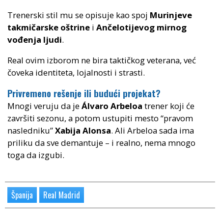
Trenerski stil mu se opisuje kao spoj
Murinjeve
takmičarske oštrine
i
Ančelotijevog mirnog
vođenja ljudi
.
Real ovim izborom ne bira taktičkog veterana, već
čoveka identiteta, lojalnosti i strasti.
Privremeno rešenje ili budući projekat?
Mnogi veruju da je
Álvaro Arbeloa
trener koji će
završiti sezonu, a potom ustupiti mesto “pravom
nasledniku”
Xabija Alonsa
. Ali Arbeloa sada ima
priliku da sve demantuje – i realno, nema mnogo
toga da izgubi.
Španija
Real Madrid