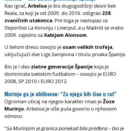
Kao igrač,
Arbeloa
je bio dugogodišnji desni bek
Reala, za koji je od 2009. do 2016. odigrao
238
zvaničnih utakmica
. Pre toga je nastupao za
Deportivo La Korunju i Liverpul, a u Madrid se vratio
2009. zajedno sa
Xabijem Alonsom
.
U belom dresu osvojio je
osam velikih trofeja
,
uključujući dve Lige šampiona i titulu prvaka Španije.
Bio je i deo
zlatne generacije Španije
koja je
dominirala svetskim fudbalom – osvojio je EURO
2008, SP 2010 i EURO 2012.
Murinjo ga je oblikovao: “Za njega bih išao u rat”
Ogroman uticaj na njegov karakter imao je
Žoze
Murinjo
. Arbeloa je više puta govorio o njihovom
odnosu:
“
Sa Murinjom je granica ponekad bila pređena – bio je