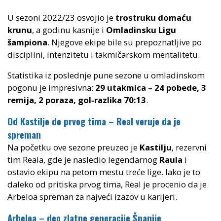
U sezoni 2022/23 osvojio je
trostruku domaću
krunu
, a godinu kasnije i
Omladinsku Ligu
šampiona
. Njegove ekipe bile su prepoznatljive po
disciplini, intenzitetu i takmičarskom mentalitetu.
Statistika iz poslednje pune sezone u omladinskom
pogonu je impresivna:
29 utakmica – 24 pobede, 3
remija, 2 poraza, gol‑razlika 70:13
.
Od Kastilje do prvog tima – Real veruje da je
spreman
Na početku ove sezone preuzeo je
Kastilju
, rezervni
tim Reala, gde je nasledio legendarnog
Raula
i
ostavio ekipu na petom mestu treće lige. Iako je to
daleko od pritiska prvog tima, Real je procenio da je
Arbeloa spreman za najveći izazov u karijeri.
Arbeloa – deo zlatne generacije Španije