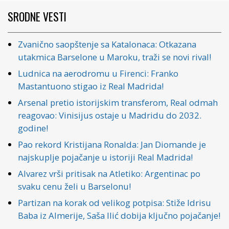
SRODNE VESTI
Zvanično saopštenje sa Katalonaca: Otkazana
utakmica Barselone u Maroku, traži se novi rival!
Ludnica na aerodromu u Firenci: Franko
Mastantuono stigao iz Real Madrida!
Arsenal pretio istorijskim transferom, Real odmah
reagovao: Vinisijus ostaje u Madridu do 2032.
godine!
Pao rekord Kristijana Ronalda: Jan Diomande je
najskuplje pojačanje u istoriji Real Madrida!
Alvarez vrši pritisak na Atletiko: Argentinac po
svaku cenu želi u Barselonu!
Partizan na korak od velikog potpisa: Stiže Idrisu
Baba iz Almerije, Saša Ilić dobija ključno pojačanje!