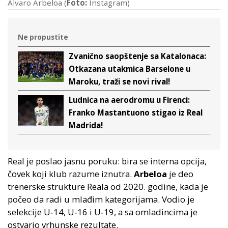
Alvaro Arbeloa (
Foto:
Instagram)
Ne propustite
Zvanično saopštenje sa Katalonaca:
Otkazana utakmica Barselone u
Maroku, traži se novi rival!
Ludnica na aerodromu u Firenci:
Franko Mastantuono stigao iz Real
Madrida!
Real je poslao jasnu poruku: bira se interna opcija,
čovek koji klub razume iznutra.
Arbeloa
je deo
trenerske strukture Reala od 2020. godine, kada je
počeo da radi u mlađim kategorijama. Vodio je
selekcije U‑14, U‑16 i U‑19, a sa omladincima je
ostvario vrhunske rezultate.