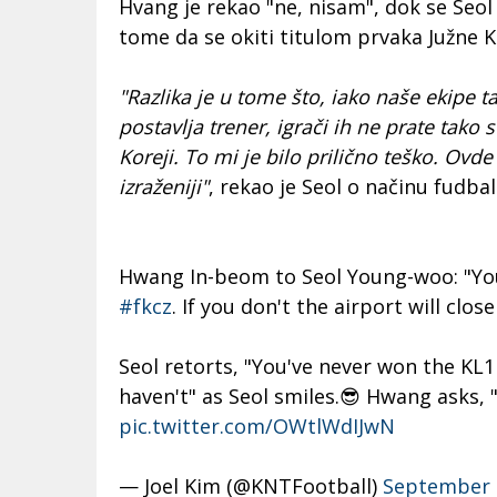
Hvang je rekao "ne, nisam", dok se Seol
tome da se okiti titulom prvaka Južne K
"Razlika je u tome što, iako naše ekipe t
postavlja trener, igrači ih ne prate tako s
Koreji. To mi je bilo prilično teško. Ovd
izraženiji"
, rekao je Seol o načinu fudbal
Hwang In-beom to Seol Young-woo: "Yo
#fkcz
. If you don't the airport will cl
Seol retorts, "You've never won the KL1 
haven't" as Seol smiles.😎 Hwang asks,
pic.twitter.com/OWtlWdIJwN
— Joel Kim (@KNTFootball)
September 