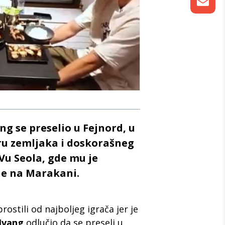
g se preselio u Fejnord, u
ru zemljaka i doskorašneg
Vu Seola, gde mu je
je na Marakani.
ostili od najboljeg igrača jer je
Hvang
odlučio da se preseli u