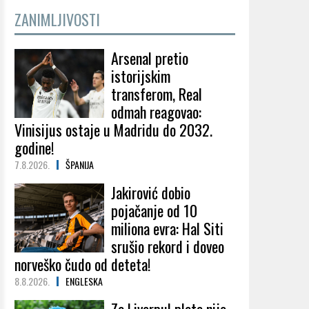
ZANIMLJIVOSTI
Arsenal pretio
istorijskim
transferom, Real
odmah reagovao:
Vinisijus ostaje u Madridu do 2032.
godine!
7.8.2026.
ŠPANIJA
Jakirović dobio
pojačanje od 10
miliona evra: Hal Siti
srušio rekord i doveo
norveško čudo od deteta!
8.8.2026.
ENGLESKA