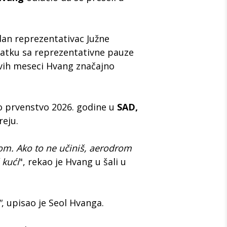
dan reprezentativac Južne
atku sa reprezentativne pauze
vih meseci Hvang značajno
sko prvenstvo 2026. godine u
SAD,
reju.
om. Ako to ne učiniš, aerodrom
 kući
", rekao je Hvang u šali u
"
, upisao je Seol Hvanga.