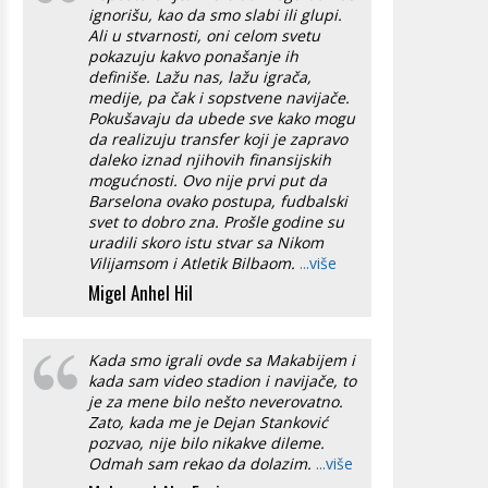
ignorišu, kao da smo slabi ili glupi.
Ali u stvarnosti, oni celom svetu
pokazuju kakvo ponašanje ih
definiše. Lažu nas, lažu igrača,
medije, pa čak i sopstvene navijače.
Pokušavaju da ubede sve kako mogu
da realizuju transfer koji je zapravo
daleko iznad njihovih finansijskih
mogućnosti. Ovo nije prvi put da
Barselona ovako postupa, fudbalski
svet to dobro zna. Prošle godine su
uradili skoro istu stvar sa Nikom
Vilijamsom i Atletik Bilbaom.
...više
Migel Anhel Hil
Kada smo igrali ovde sa Makabijem i
kada sam video stadion i navijače, to
je za mene bilo nešto neverovatno.
Zato, kada me je Dejan Stanković
pozvao, nije bilo nikakve dileme.
Odmah sam rekao da dolazim.
...više