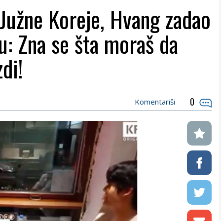
 Južne Koreje, Hvang zadao
u: Zna se šta moraš da
di!
0
Komentariši