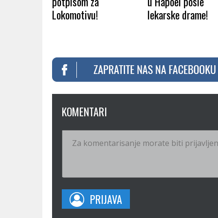
potpisom za
u Hapoel posle
Lokomotivu!
lekarske drame!
KOMENTARI
PRIJAVA