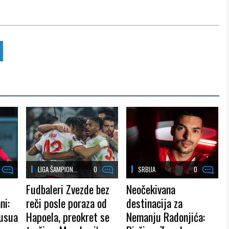
LIGA ŠAMPION...
0
SRBIJA
0
Fudbaleri Zvezde bez
Neočekivana
ni:
reči posle poraza od
destinacija za
vusua
Hapoela, preokret se
Nemanju Radonjića: