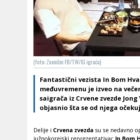
(foto: Zvanični FB/TW/IG igraća)
Fantastični vezista In Bom Hvan
međuvremenu je izveo na veče
saigrača iz Crvene zvezde Jong 
objasnio šta se od njega očeku
Delije i
Crvena zvezda
su se nedavno opr
južnokorejski reprezentativac
In Bom 