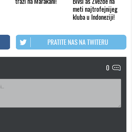
traži na Marakani!
Bivši as Zvezde na
meti najtrofejnijeg
kluba u Indoneziji!
0