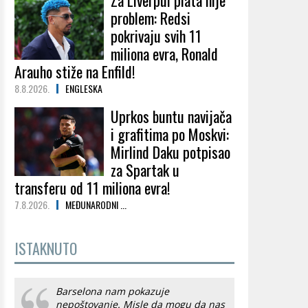
Za Liverpul plata nije
problem: Redsi
pokrivaju svih 11
miliona evra, Ronald
Arauho stiže na Enfild!
8.8.2026.
ENGLESKA
Uprkos buntu navijača
i grafitima po Moskvi:
Mirlind Daku potpisao
za Spartak u
transferu od 11 miliona evra!
7.8.2026.
MEĐUNARODNI ...
ISTAKNUTO
Barselona nam pokazuje
nepoštovanje. Misle da mogu da nas