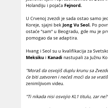
Holandiju i pojača
Fejnord.
U Crvenoj zvezdi je sada ostao samo je
Koreje, sjajni bek
Jong Vu Seol.
Po povr
ostaće "sam" u Beogradu, gde mu je pr
pomogao da se adaptira.
Hvang i Seol su u kvalifikacija za Svet
Meksiku
i
Kanadi
nastupali za Južnu Ko
"Moraš da osvojiš duplu krunu sa Zvezd
će biti zatvoren i nećeš moći da se vratiš
zenimljivom videu.
"Ti nikada nisi osvojio KL1 titulu, zar ne?