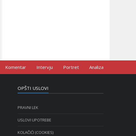
Komentar
Intervju
Portret
Analiza
OPŠTI USLOVI
PRAVNI LEK
USLOVI UPOTREBE
KOLAČIĆI (COOKIES)