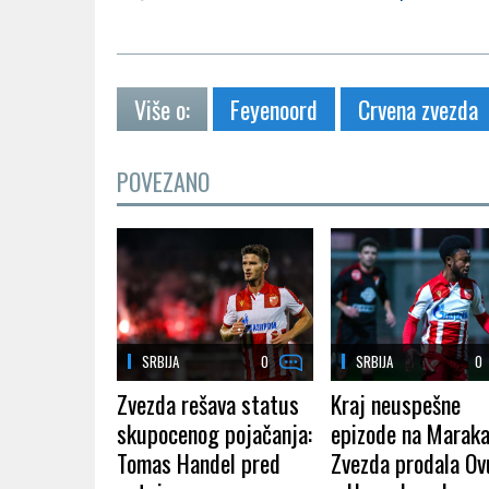
Više o:
Feyenoord
Crvena zvezda
POVEZANO
SRBIJA
0
SRBIJA
0
Zvezda rešava status
Kraj neuspešne
skupocenog pojačanja:
epizode na Maraka
Tomas Handel pred
Zvezda prodala O