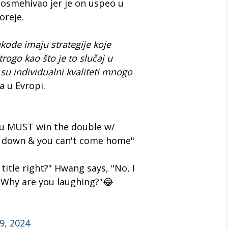
 osmehivao jer je on uspeo u
oreje.
akođe imaju strategije koje
trogo kao što je to slučaj u
e su individualni kvaliteti mnogo
a u Evropi.
u MUST win the double w/
ose down & you can't come home"
title right?" Hwang says, "No, I
 "Why are you laughing?"😂
9, 2024