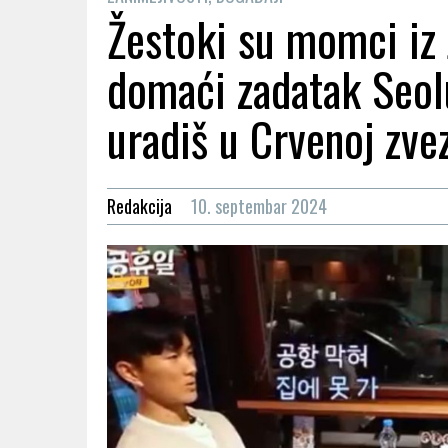
Žestoki su momci iz
domaći zadatak Seol
uradiš u Crvenoj zvez
Redakcija
10. septembar 2024