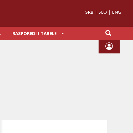
SRB
|
SLO
|
ENG
A
RASPOREDI I TABELE