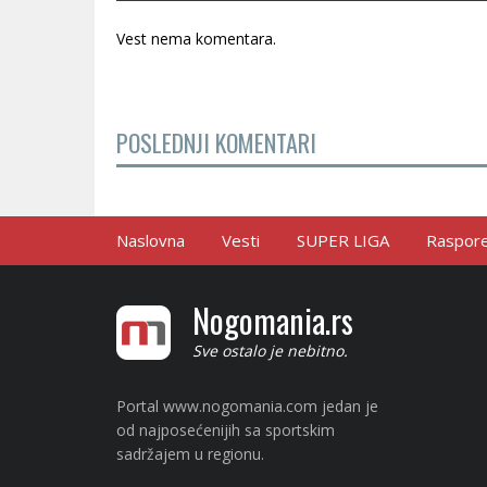
Vest nema komentara.
POSLEDNJI KOMENTARI
Naslovna
Vesti
SUPER LIGA
Raspored
Nogomania.rs
Sve ostalo je nebitno.
Portal www.nogomania.com jedan je
od najposećenijih sa sportskim
sadržajem u regionu.