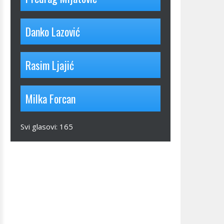
Danko Lazović
Rasim Ljajić
Milka Forcan
Svi glasovi:
165