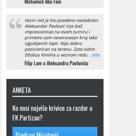
Mohamed Abu Fani
Vezni red je bio posebno nestabilan.
Aleksandar Pavlović nije baš
impresionirao na ovom turniru i
primetio sam neverovatan broj lako
izgubljenih lopti. Nije dobro
pozicioniran na terenu. Zato vidim
Džošuu Kimiha u veznom redu.
...više
Filip Lam o Aleksandru Pavloviću
ANKETA
Ko nosi najviše krivice za razdor u
FK Partizan?
Predrag Mijatović