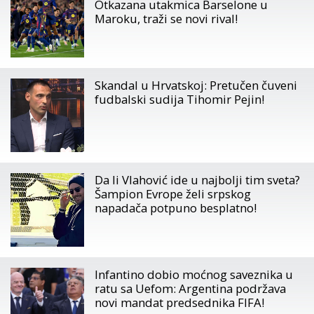
Otkazana utakmica Barselone u
Maroku, traži se novi rival!
Skandal u Hrvatskoj: Pretučen čuveni
fudbalski sudija Tihomir Pejin!
Da li Vlahović ide u najbolji tim sveta?
Šampion Evrope želi srpskog
napadača potpuno besplatno!
Infantino dobio moćnog saveznika u
ratu sa Uefom: Argentina podržava
novi mandat predsednika FIFA!