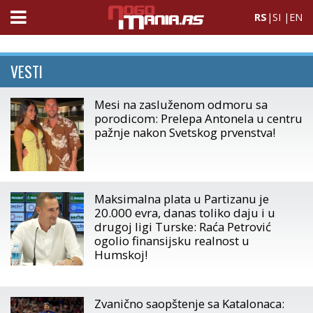
RS
|
SI
|
EN
VESTI
Mesi na zasluženom odmoru sa
porodicom: Prelepa Antonela u centru
pažnje nakon Svetskog prvenstva!
Maksimalna plata u Partizanu je
20.000 evra, danas toliko daju i u
drugoj ligi Turske: Raća Petrović
ogolio finansijsku realnost u
Humskoj!
Zvanično saopštenje sa Katalonaca: