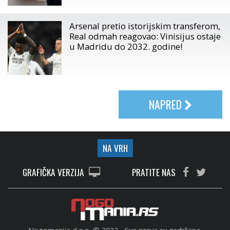
Arsenal pretio istorijskim transferom,
Real odmah reagovao: Vinisijus ostaje
u Madridu do 2032. godine!
NAPRED
NA VRH
GRAFIČKA VERZIJA
PRATITE NAS