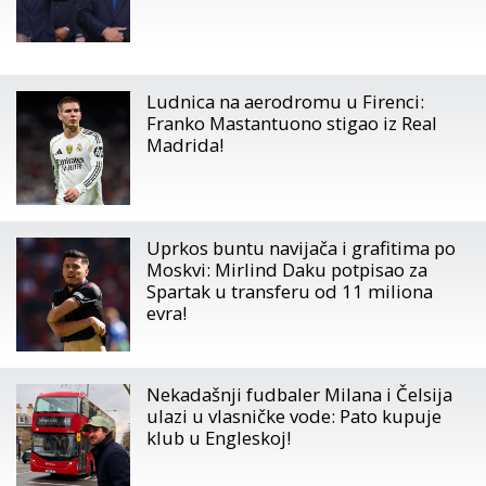
Ludnica na aerodromu u Firenci:
Franko Mastantuono stigao iz Real
Madrida!
Uprkos buntu navijača i grafitima po
Moskvi: Mirlind Daku potpisao za
Spartak u transferu od 11 miliona
evra!
Nekadašnji fudbaler Milana i Čelsija
ulazi u vlasničke vode: Pato kupuje
klub u Engleskoj!