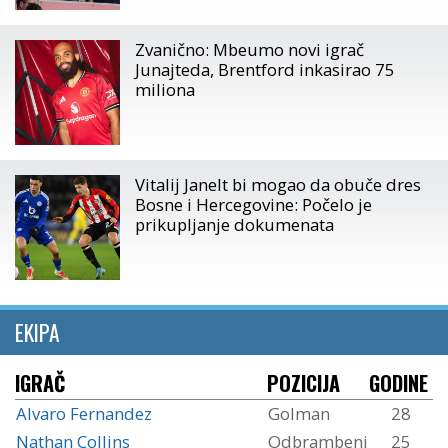
Zvanično: Mbeumo novi igrač
Junajteda, Brentford inkasirao 75
miliona
Vitalij Janelt bi mogao da obuče dres
Bosne i Hercegovine: Počelo je
prikupljanje dokumenata
EKIPA
IGRAČ
POZICIJA
GODINE
Alvaro Fernandez
Golman
28
Nathan Collins
Odbrambeni
25