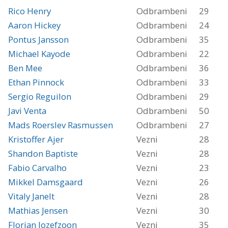
Rico Henry
Odbrambeni
29
Aaron Hickey
Odbrambeni
24
Pontus Jansson
Odbrambeni
35
Michael Kayode
Odbrambeni
22
Ben Mee
Odbrambeni
36
Ethan Pinnock
Odbrambeni
33
Sergio Reguilon
Odbrambeni
29
Javi Venta
Odbrambeni
50
Mads Roerslev Rasmussen
Odbrambeni
27
Kristoffer Ajer
Vezni
28
Shandon Baptiste
Vezni
28
Fabio Carvalho
Vezni
23
Mikkel Damsgaard
Vezni
26
Vitaly Janelt
Vezni
28
Mathias Jensen
Vezni
30
Florian Jozefzoon
Vezni
35