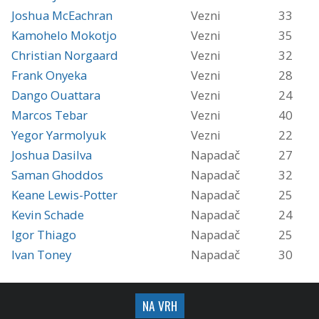
Joshua McEachran
Vezni
33
Kamohelo Mokotjo
Vezni
35
Christian Norgaard
Vezni
32
Frank Onyeka
Vezni
28
Dango Ouattara
Vezni
24
Marcos Tebar
Vezni
40
Yegor Yarmolyuk
Vezni
22
Joshua Dasilva
Napadač
27
Saman Ghoddos
Napadač
32
Keane Lewis-Potter
Napadač
25
Kevin Schade
Napadač
24
Igor Thiago
Napadač
25
Ivan Toney
Napadač
30
NA VRH