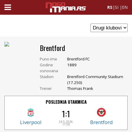
RS
|
SI
|
EN
Brentford
Puno ime
Brentford FC
Godine
1889
osnovana
Stadion
Brentford Community Stadium
(17.250)
Trener
Thomas Frank
POSLEDNJA UTAKMICA
1:1
Liverpool
Brentford
24.5.2026.
17:00