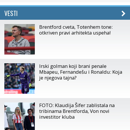
VESTI
Brentford cveta, Totenhem tone:
otkriven pravi arhitekta uspeha!
Irski golman koji brani penale
Mbapeu, Fernandešu i Ronaldu: Koja
je njegova tajna?
FOTO: Klaudija Šifer zablistala na
tribinama Brentforda, Von novi
investitor kluba