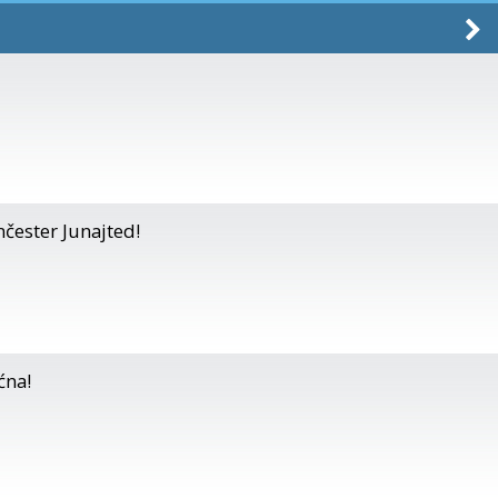
nčester Junajted!
ćna!