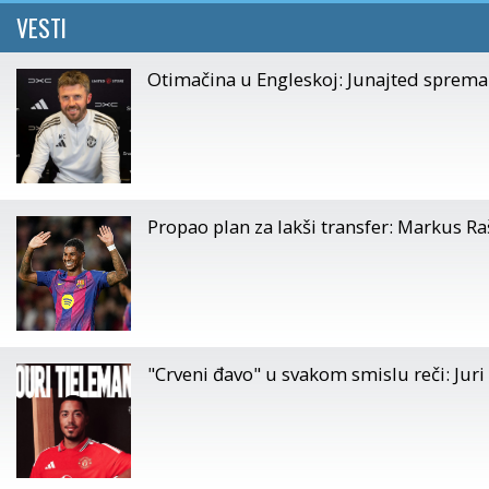
VESTI
Otimačina u Engleskoj: Junajted sprema ud
Propao plan za lakši transfer: Markus Ra
"Crveni đavo" u svakom smislu reči: Jur