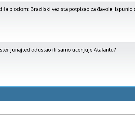
a plodom: Brazilski vezista potpisao za đavole, ispunio 
ester junajted odustao ili samo ucenjuje Atalantu?