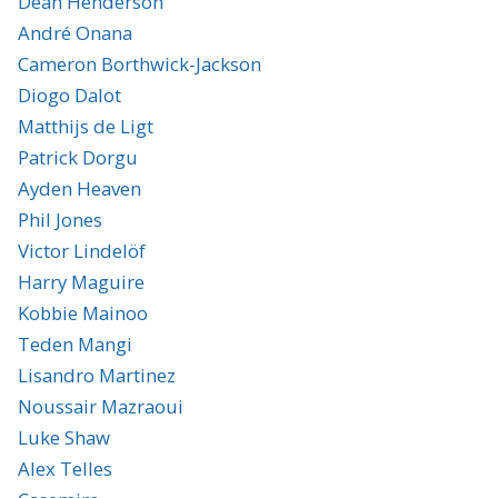
Dean Henderson
André Onana
Cameron Borthwick-Jackson
Diogo Dalot
Matthijs de Ligt
Patrick Dorgu
Ayden Heaven
Phil Jones
Victor Lindelöf
Harry Maguire
Kobbie Mainoo
Teden Mangi
Lisandro Martinez
Noussair Mazraoui
Luke Shaw
Alex Telles