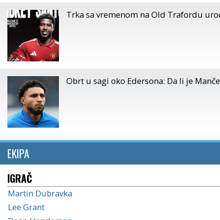
Trka sa vremenom na Old Trafordu urodil
Obrt u sagi oko Edersona: Da li je Manč
EKIPA
IGRAČ
Martin Dubravka
Lee Grant