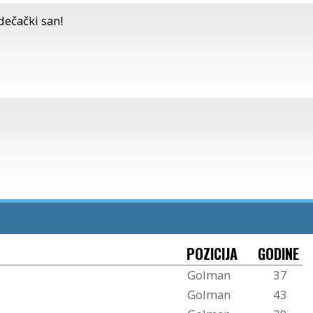
dečački san!
POZICIJA
GODINE
Golman
37
Golman
43