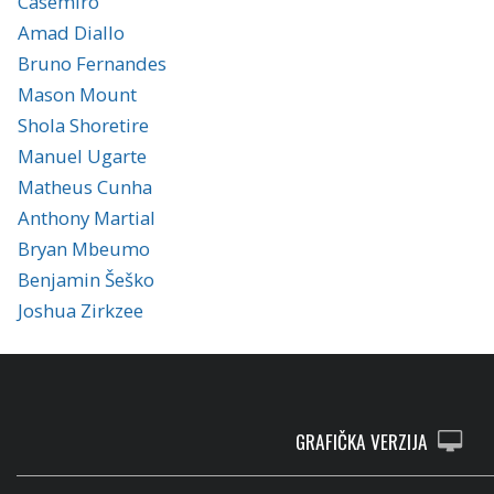
Casemiro
Amad Diallo
Bruno Fernandes
Mason Mount
Shola Shoretire
Manuel Ugarte
Matheus Cunha
Anthony Martial
Bryan Mbeumo
Benjamin Šeško
Joshua Zirkzee
GRAFIČKA VERZIJA