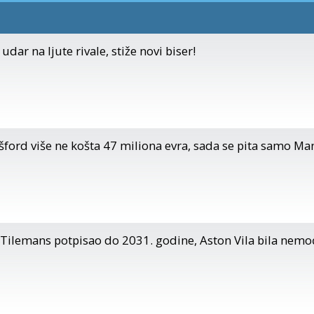
ar na ljute rivale, stiže novi biser!
šford više ne košta 47 miliona evra, sada se pita samo Ma
i Tilemans potpisao do 2031. godine, Aston Vila bila nemo