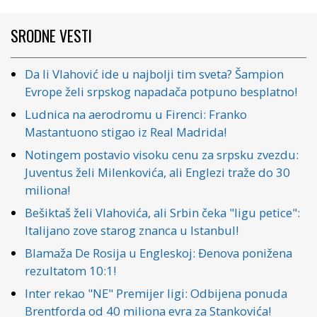
SRODNE VESTI
Da li Vlahović ide u najbolji tim sveta? Šampion
Evrope želi srpskog napadača potpuno besplatno!
Ludnica na aerodromu u Firenci: Franko
Mastantuono stigao iz Real Madrida!
Notingem postavio visoku cenu za srpsku zvezdu:
Juventus želi Milenkovića, ali Englezi traže do 30
miliona!
Bešiktaš želi Vlahovića, ali Srbin čeka "ligu petice":
Italijano zove starog znanca u Istanbul!
Blamaža De Rosija u Engleskoj: Đenova ponižena
rezultatom 10:1!
Inter rekao "NE" Premijer ligi: Odbijena ponuda
Brentforda od 40 miliona evra za Stankovića!