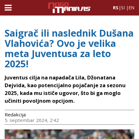
RS
|
SI
|
EN
Saigrač ili naslednik Dušana
Vlahovića? Ovo je velika
meta Juventusa za leto
2025!
Juventus cilja na napadača Lila, Džonatana
Dejvida, kao potencijalno pojačanje za sezonu
2025, kada mu ističe ugovor, što bi ga moglo
učiniti povoljnom opcijom.
Redakcija
5. septembar 2024, 2:42