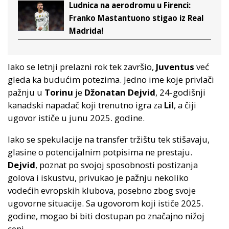
Ludnica na aerodromu u Firenci:
Franko Mastantuono stigao iz Real
Madrida!
Iako se letnji prelazni rok tek završio,
Juventus
već
gleda ka budućim potezima. Jedno ime koje privlači
pažnju u
Torinu
je
Džonatan Dejvid
, 24-godišnji
kanadski napadač koji trenutno igra za
Lil
, a čiji
ugovor ističe u junu 2025. godine.
Iako se spekulacije na transfer tržištu tek stišavaju,
glasine o potencijalnim potpisima ne prestaju.
Dejvid
, poznat po svojoj sposobnosti postizanja
golova i iskustvu, privukao je pažnju nekoliko
vodećih evropskih klubova, posebno zbog svoje
ugovorne situacije. Sa ugovorom koji ističe 2025.
godine, mogao bi biti dostupan po značajno nižoj
ceni.