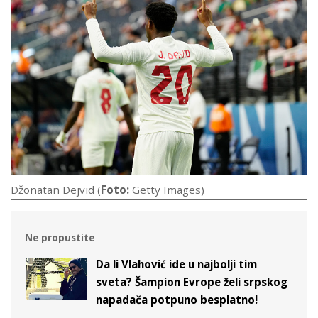
Džonatan Dejvid (
Foto:
Getty Images)
Ne propustite
Da li Vlahović ide u najbolji tim
sveta? Šampion Evrope želi srpskog
napadača potpuno besplatno!