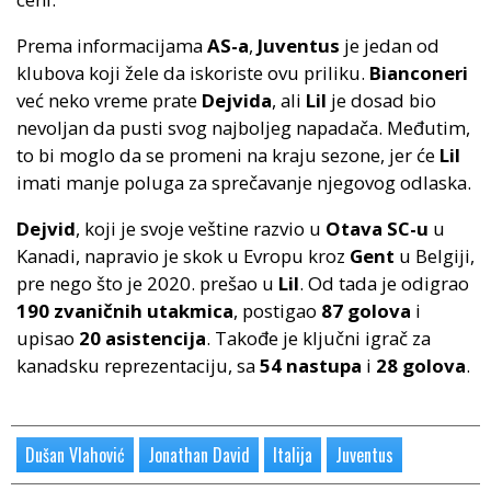
Prema informacijama
AS-a
,
Juventus
je jedan od
klubova koji žele da iskoriste ovu priliku.
Bianconeri
već neko vreme prate
Dejvida
, ali
Lil
je dosad bio
nevoljan da pusti svog najboljeg napadača. Međutim,
to bi moglo da se promeni na kraju sezone, jer će
Lil
imati manje poluga za sprečavanje njegovog odlaska.
Dejvid
, koji je svoje veštine razvio u
Otava SC-u
u
Kanadi, napravio je skok u Evropu kroz
Gent
u Belgiji,
pre nego što je 2020. prešao u
Lil
. Od tada je odigrao
190 zvaničnih utakmica
, postigao
87 golova
i
upisao
20 asistencija
. Takođe je ključni igrač za
kanadsku reprezentaciju, sa
54 nastupa
i
28 golova
.
Dušan Vlahović
Jonathan David
Italija
Juventus