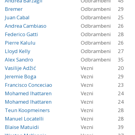
Andrea Barzagli
Odbrambeni
45
Bremer
Odbrambeni
29
Juan Cabal
Odbrambeni
25
Andrea Cambiaso
Odbrambeni
26
Federico Gatti
Odbrambeni
28
Pierre Kalulu
Odbrambeni
26
Lloyd Kelly
Odbrambeni
27
Alex Sandro
Odbrambeni
35
Vasilije Adžić
Vezni
20
Jeremie Boga
Vezni
29
Francisco Conceciao
Vezni
23
Mohamed Ihattaren
Vezni
24
Mohamed Ihattaren
Vezni
24
Teun Koopmeiners
Vezni
28
Manuel Locatelli
Vezni
28
Blaise Matuidi
Vezni
39