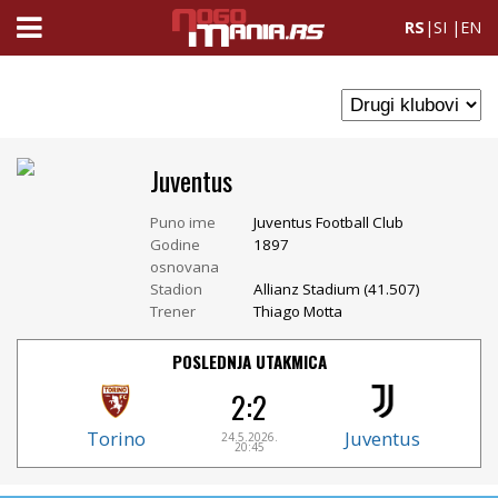
RS
|
SI
|
EN
Juventus
Puno ime
Juventus Football Club
Godine
1897
osnovana
Stadion
Allianz Stadium (41.507)
Trener
Thiago Motta
POSLEDNJA UTAKMICA
2:2
Torino
Juventus
24.5.2026.
20:45