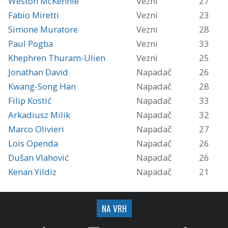
Weston McKennie
Vezni
27
Fabio Miretti
Vezni
23
Simone Muratore
Vezni
28
Paul Pogba
Vezni
33
Khephren Thuram-Ulien
Vezni
25
Jonathan David
Napadač
26
Kwang-Song Han
Napadač
28
Filip Kostić
Napadač
33
Arkadiusz Milik
Napadač
32
Marco Olivieri
Napadač
27
Lois Openda
Napadač
26
Dušan Vlahović
Napadač
26
Kenan Yildiz
Napadač
21
NA VRH