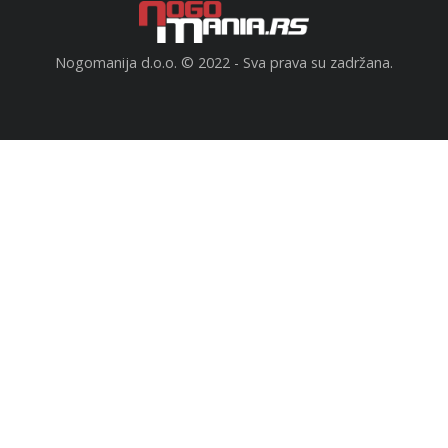
Nogomanija d.o.o. © 2022 - Sva prava su zadržana.