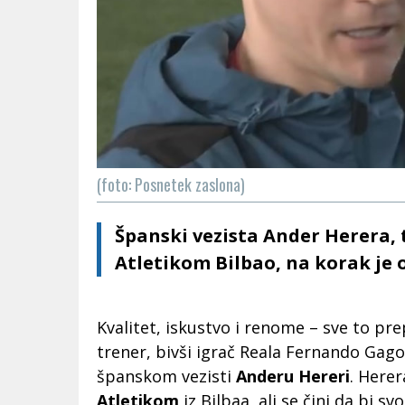
(foto: Posnetek zaslona)
Španski vezista Ander Herera,
Atletikom Bilbao, na korak je 
Kvalitet, iskustvo i renome – sve to pr
trener, bivši igrač Reala Fernando Gago,
španskom vezisti
Anderu Hereri
. Here
Atletikom
iz Bilbaa, ali se čini da bi s