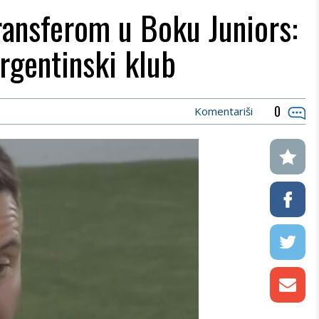
ransferom u Boku Juniors:
argentinski klub
0
Komentariši