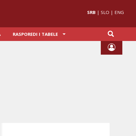
SRB
|
SLO
|
ENG
A
RASPOREDI I TABELE