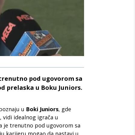
 trenutno pod ugovorom sa
od prelaska u Boku Juniors.
epoznaju u
Boki Juniors
, gde
 vidi idealnog igrača u
ra je trenutno pod ugovorom sa
voju karijeru mogao da nastavi u