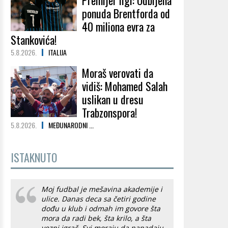
Premijer ligi: Odbijena
ponuda Brentforda od
40 miliona evra za
Stankovića!
5.8.2026.
ITALIJA
Moraš verovati da
vidiš: Mohamed Salah
uslikan u dresu
Trabzonspora!
5.8.2026.
MEĐUNARODNI ...
ISTAKNUTO
Moj fudbal je mešavina akademije i
ulice. Danas deca sa četiri godine
dođu u klub i odmah im govore šta
mora da radi bek, šta krilo, a šta
vezni igrač. Svi moraju da napadaju,