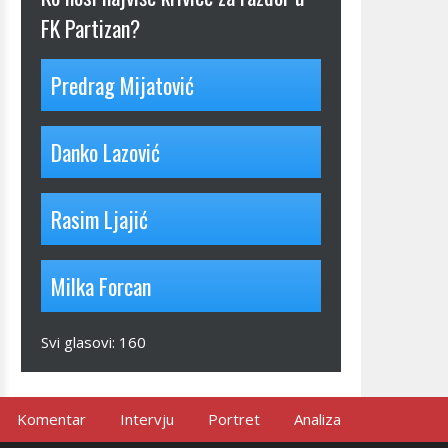
FK Partizan?
Predrag Mijatović
Danko Lazović
Rasim Ljajić
Milka Forcan
Svi glasovi:
160
Komentar
Intervju
Portret
Analiza