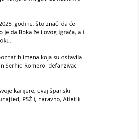
025. godine, što znači da će
 je da Boka želi ovog igrača, a i
Boku.
oznatih imena koja su ostavila
n Serhio Romero, defanzivac
voje karijere, ovaj španski
najted, PSŽ i, naravno, Atletik