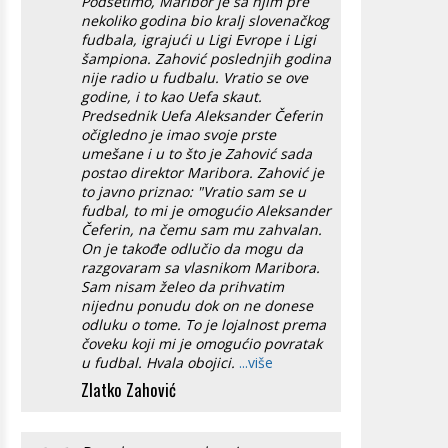
Podsetimo, Maribor je sa njim pre
nekoliko godina bio kralj slovenačkog
fudbala, igrajući u Ligi Evrope i Ligi
šampiona. Zahović poslednjih godina
nije radio u fudbalu. Vratio se ove
godine, i to kao Uefa skaut.
Predsednik Uefa Aleksander Čeferin
očigledno je imao svoje prste
umešane i u to što je Zahović sada
postao direktor Maribora. Zahović je
to javno priznao: "Vratio sam se u
fudbal, to mi je omogućio Aleksander
Čeferin, na čemu sam mu zahvalan.
On je takođe odlučio da mogu da
razgovaram sa vlasnikom Maribora.
Sam nisam želeo da prihvatim
nijednu ponudu dok on ne donese
odluku o tome. To je lojalnost prema
čoveku koji mi je omogućio povratak
u fudbal. Hvala obojici.
...više
Zlatko Zahović