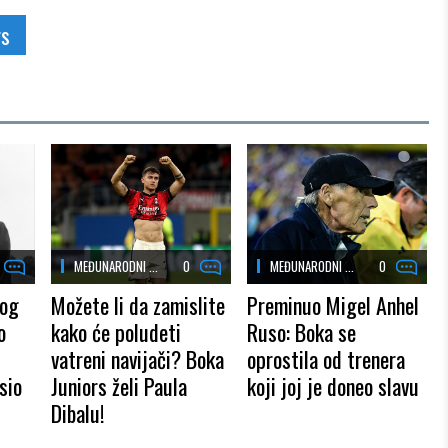
rs
MEĐUNARODNI ...
0
MEĐUNARODNI ...
0
nog
Možete li da zamislite
Preminuo Migel Anhel
o
kako će poludeti
Ruso: Boka se
vatreni navijači? Boka
oprostila od trenera
sio
Juniors želi Paula
koji joj je doneo slavu
Dibalu!