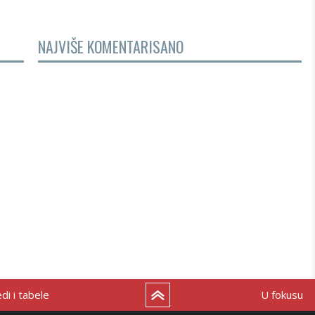
NAJVIŠE KOMENTARISANO
i i tabele
U fokusu