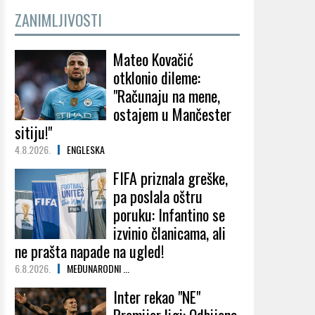
ZANIMLJIVOSTI
Mateo Kovačić
otklonio dileme:
"Računaju na mene,
ostajem u Mančester
sitiju!"
4.8.2026.
ENGLESKA
FIFA priznala greške,
pa poslala oštru
poruku: Infantino se
izvinio članicama, ali
ne prašta napade na ugled!
6.8.2026.
MEĐUNARODNI ...
Inter rekao "NE"