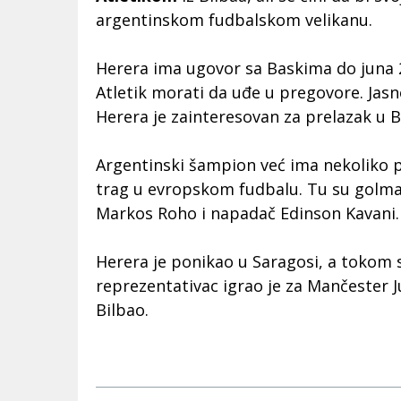
argentinskom fudbalskom velikanu.
Herera ima ugovor sa Baskima do juna 2
Atletik morati da uđe u pregovore. Jasno
Herera je zainteresovan za prelazak u 
Argentinski šampion već ima nekoliko p
trag u evropskom fudbalu. Tu su golma
Markos Roho i napadač Edinson Kavani.
Herera je ponikao u Saragosi, a tokom s
reprezentativac igrao je za Mančester Ju
Bilbao.