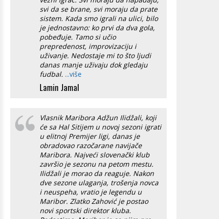
svi da se brane, svi moraju da prate
sistem. Kada smo igrali na ulici, bilo
je jednostavno: ko prvi da dva gola,
pobeđuje. Tamo si učio
prepredenost, improvizaciju i
uživanje. Nedostaje mi to što ljudi
danas manje uživaju dok gledaju
fudbal.
...više
Lamin Jamal
Vlasnik Maribora Adžun Ilidžali, koji
će sa Hal Sitijem u novoj sezoni igrati
u elitnoj Premijer ligi, danas je
obradovao razočarane navijače
Maribora. Najveći slovenački klub
završio je sezonu na petom mestu.
Ilidžali je morao da reaguje. Nakon
dve sezone ulaganja, trošenja novca
i neuspeha, vratio je legendu u
Maribor. Zlatko Zahović je postao
novi sportski direktor kluba.