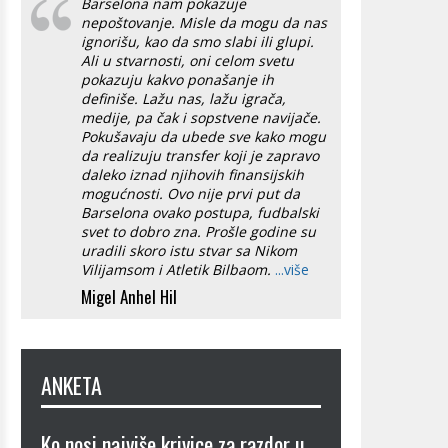
Barselona nam pokazuje
nepoštovanje. Misle da mogu da nas
ignorišu, kao da smo slabi ili glupi.
Ali u stvarnosti, oni celom svetu
pokazuju kakvo ponašanje ih
definiše. Lažu nas, lažu igrača,
medije, pa čak i sopstvene navijače.
Pokušavaju da ubede sve kako mogu
da realizuju transfer koji je zapravo
daleko iznad njihovih finansijskih
mogućnosti. Ovo nije prvi put da
Barselona ovako postupa, fudbalski
svet to dobro zna. Prošle godine su
uradili skoro istu stvar sa Nikom
Vilijamsom i Atletik Bilbaom.
...više
Migel Anhel Hil
ANKETA
Ko nosi najviše krivice za razdor u