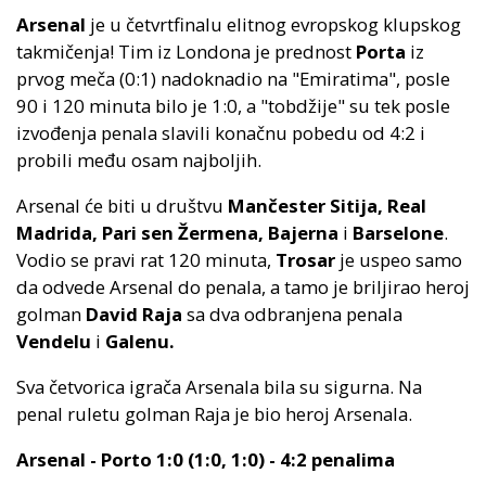
Arsenal
je u četvrtfinalu elitnog evropskog klupskog
takmičenja! Tim iz Londona je prednost
Porta
iz
prvog meča (0:1) nadoknadio na "Emiratima", posle
90 i 120 minuta bilo je 1:0, a "tobdžije" su tek posle
izvođenja penala slavili konačnu pobedu od 4:2 i
probili među osam najboljih.
Arsenal će biti u društvu
Mančester Sitija, Real
Madrida, Pari sen Žermena, Bajerna
i
Barselone
.
Vodio se pravi rat 120 minuta,
Trosar
je uspeo samo
da odvede Arsenal do penala, a tamo je briljirao heroj
golman
David Raja
sa dva odbranjena penala
Vendelu
i
Galenu.
Sva četvorica igrača Arsenala bila su sigurna. Na
penal ruletu golman Raja je bio heroj Arsenala.
Arsenal - Porto 1:0 (1:0, 1:0) - 4:2 penalima