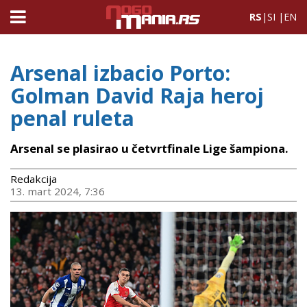
RS
|
SI
|
EN
Arsenal izbacio Porto:
Golman David Raja heroj
penal ruleta
Arsenal se plasirao u četvrtfinale Lige šampiona.
Redakcija
13. mart 2024, 7:36