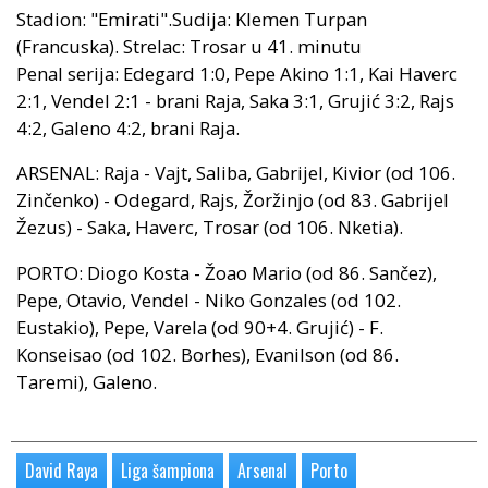
Stadion: "Emirati".Sudija: Klemen Turpan
(Francuska). Strelac: Trosar u 41. minutu
Penal serija: Edegard 1:0, Pepe Akino 1:1, Kai Haverc
2:1, Vendel 2:1 - brani Raja, Saka 3:1, Grujić 3:2, Rajs
4:2, Galeno 4:2, brani Raja.
ARSENAL: Raja - Vajt, Saliba, Gabrijel, Kivior (od 106.
Zinčenko) - Odegard, Rajs, Žoržinjo (od 83. Gabrijel
Žezus) - Saka, Haverc, Trosar (od 106. Nketia).
PORTO: Diogo Kosta - Žoao Mario (od 86. Sančez),
Pepe, Otavio, Vendel - Niko Gonzales (od 102.
Eustakio), Pepe, Varela (od 90+4. Grujić) - F.
Konseisao (od 102. Borhes), Evanilson (od 86.
Taremi), Galeno.
David Raya
Liga šampiona
Arsenal
Porto