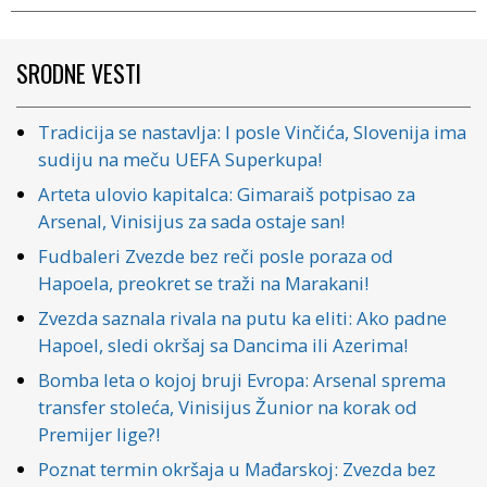
SRODNE VESTI
Tradicija se nastavlja: I posle Vinčića, Slovenija ima
sudiju na meču UEFA Superkupa!
Arteta ulovio kapitalca: Gimaraiš potpisao za
Arsenal, Vinisijus za sada ostaje san!
Fudbaleri Zvezde bez reči posle poraza od
Hapoela, preokret se traži na Marakani!
Zvezda saznala rivala na putu ka eliti: Ako padne
Hapoel, sledi okršaj sa Dancima ili Azerima!
Bomba leta o kojoj bruji Evropa: Arsenal sprema
transfer stoleća, Vinisijus Žunior na korak od
Premijer lige?!
Poznat termin okršaja u Mađarskoj: Zvezda bez