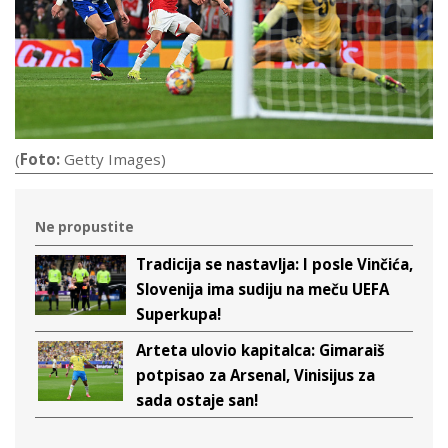
(
Foto:
Getty Images)
Ne propustite
Tradicija se nastavlja: I posle Vinčića,
Slovenija ima sudiju na meču UEFA
Superkupa!
Arteta ulovio kapitalca: Gimaraiš
potpisao za Arsenal, Vinisijus za
sada ostaje san!