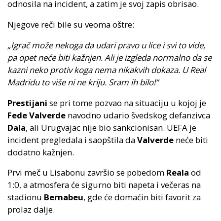
odnosila na incident, a zatim je svoj zapis obrisao.
Njegove reči bile su veoma oštre:
„Igrač može nekoga da udari pravo u lice i svi to vide,
pa opet neće biti kažnjen. Ali je izgleda normalno da se
kazni neko protiv koga nema nikakvih dokaza. U Real
Madridu to više ni ne kriju. Sram ih bilo!“
Prestijani
se pri tome pozvao na situaciju u kojoj je
Fede Valverde
navodno udario švedskog defanzivca
Dala
, ali Urugvajac nije bio sankcionisan. UEFA je
incident pregledala i saopštila da
Valverde
neće biti
dodatno kažnjen.
Prvi meč u Lisabonu završio se pobedom
Reala
od
1:0, a atmosfera će sigurno biti napeta i večeras na
stadionu
Bernabeu
, gde će domaćin biti favorit za
prolaz dalje.