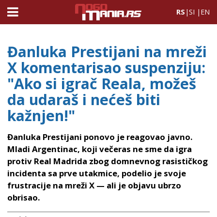
RS
|
SI
|
EN
Đanluka Prestijani na mreži
X komentarisao suspenziju:
"Ako si igrač Reala, možeš
da udaraš i nećeš biti
kažnjen!"
Đanluka Prestijani ponovo je reagovao javno.
Mladi Argentinac, koji večeras ne sme da igra
protiv Real Madrida zbog domnevnog rasističkog
incidenta sa prve utakmice, podelio je svoje
frustracije na mreži X — ali je objavu ubrzo
obrisao.