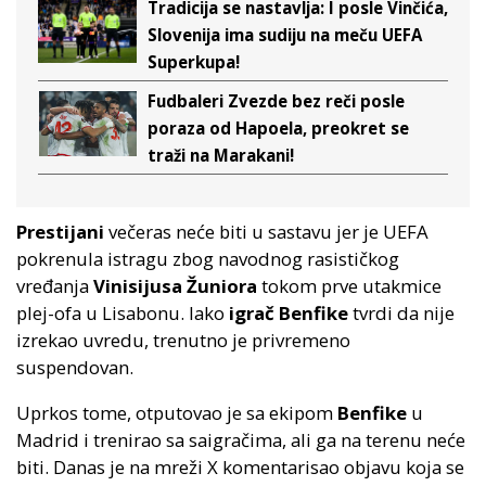
Tradicija se nastavlja: I posle Vinčića,
Slovenija ima sudiju na meču UEFA
Superkupa!
Fudbaleri Zvezde bez reči posle
poraza od Hapoela, preokret se
traži na Marakani!
Prestijani
večeras neće biti u sastavu jer je UEFA
pokrenula istragu zbog navodnog rasističkog
vređanja
Vinisijusa Žuniora
tokom prve utakmice
plej-ofa u Lisabonu. Iako
igrač Benfike
tvrdi da nije
izrekao uvredu, trenutno je privremeno
suspendovan.
Uprkos tome, otputovao je sa ekipom
Benfike
u
Madrid i trenirao sa saigračima, ali ga na terenu neće
biti. Danas je na mreži X komentarisao objavu koja se