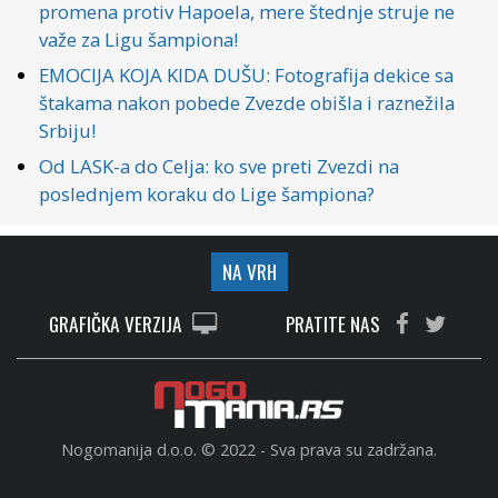
promena protiv Hapoela, mere štednje struje ne
važe za Ligu šampiona!
EMOCIJA KOJA KIDA DUŠU: Fotografija dekice sa
štakama nakon pobede Zvezde obišla i raznežila
Srbiju!
Od LASK-a do Celja: ko sve preti Zvezdi na
poslednjem koraku do Lige šampiona?
NA VRH
GRAFIČKA VERZIJA
PRATITE NAS
Nogomanija d.o.o. © 2022 - Sva prava su zadržana.