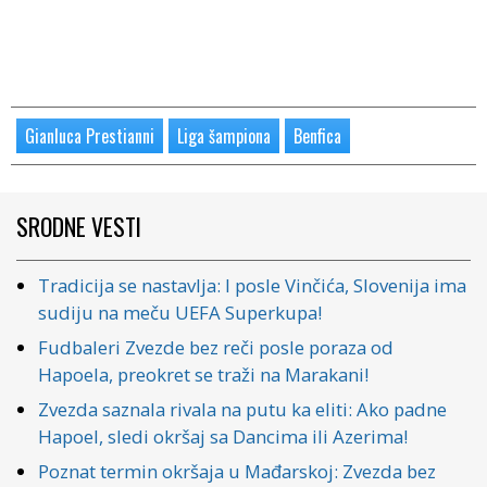
Gianluca Prestianni
Liga šampiona
Benfica
SRODNE VESTI
Tradicija se nastavlja: I posle Vinčića, Slovenija ima
sudiju na meču UEFA Superkupa!
Fudbaleri Zvezde bez reči posle poraza od
Hapoela, preokret se traži na Marakani!
Zvezda saznala rivala na putu ka eliti: Ako padne
Hapoel, sledi okršaj sa Dancima ili Azerima!
Poznat termin okršaja u Mađarskoj: Zvezda bez