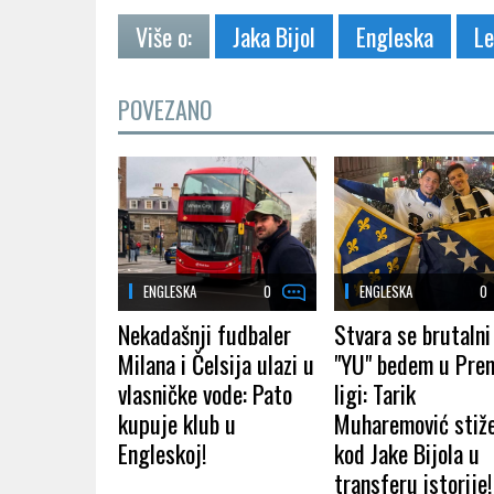
Više o:
Jaka Bijol
Engleska
Le
POVEZANO
ENGLESKA
0
ENGLESKA
0
Nekadašnji fudbaler
Stvara se brutalni
Milana i Čelsija ulazi u
"YU" bedem u Prem
vlasničke vode: Pato
ligi: Tarik
kupuje klub u
Muharemović stiž
Engleskoj!
kod Jake Bijola u
transferu istorije!