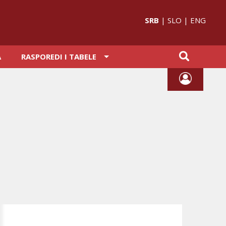
SRB
|
SLO
|
ENG
A
RASPOREDI I TABELE