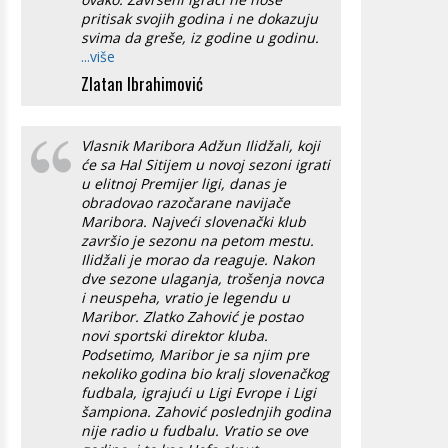
pritisak svojih godina i ne dokazuju
svima da greše, iz godine u godinu.
...više
Zlatan Ibrahimović
Vlasnik Maribora Adžun Ilidžali, koji
će sa Hal Sitijem u novoj sezoni igrati
u elitnoj Premijer ligi, danas je
obradovao razočarane navijače
Maribora. Najveći slovenački klub
završio je sezonu na petom mestu.
Ilidžali je morao da reaguje. Nakon
dve sezone ulaganja, trošenja novca
i neuspeha, vratio je legendu u
Maribor. Zlatko Zahović je postao
novi sportski direktor kluba.
Podsetimo, Maribor je sa njim pre
nekoliko godina bio kralj slovenačkog
fudbala, igrajući u Ligi Evrope i Ligi
šampiona. Zahović poslednjih godina
nije radio u fudbalu. Vratio se ove