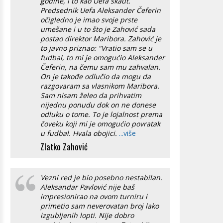
godine, i to kao Uefa skaut.
Predsednik Uefa Aleksander Čeferin
očigledno je imao svoje prste
umešane i u to što je Zahović sada
postao direktor Maribora. Zahović je
to javno priznao: "Vratio sam se u
fudbal, to mi je omogućio Aleksander
Čeferin, na čemu sam mu zahvalan.
On je takođe odlučio da mogu da
razgovaram sa vlasnikom Maribora.
Sam nisam želeo da prihvatim
nijednu ponudu dok on ne donese
odluku o tome. To je lojalnost prema
čoveku koji mi je omogućio povratak
u fudbal. Hvala obojici.
...više
Zlatko Zahović
Vezni red je bio posebno nestabilan.
Aleksandar Pavlović nije baš
impresionirao na ovom turniru i
primetio sam neverovatan broj lako
izgubljenih lopti. Nije dobro