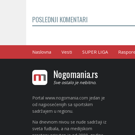
POSLEDNJI KOMENTARI
Naslovna
Vesti
SUPER LIGA
Raspored
Nogomania.rs
Sve ostalo je nebitno.
Portal www.nogomania.com jedan je
od najposećenijih sa sportskim
sadržajem u regionu.
Na dnevnom nivou se nude sadržaji iz
sveta fudbala, a na medijskom