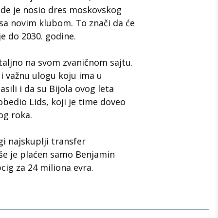
 gde je nosio dres moskovskog
 sa novim klubom. To znači da će
e do 2030. godine.
etaljno na svom zvaničnom sajtu.
 i važnu ulogu koju ima u
sili i da su Bijola ovog leta
pobedio Lids, koji je time doveo
og roka.
i najskuplji transfer
še je plaćen samo Benjamin
pcig za 24 miliona evra.