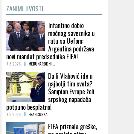
ZANIMLJIVOSTI
Infantino dobio
moćnog saveznika u
ratu sa Uefom:
Argentina podržava
novi mandat predsednika FIFA!
7.8.2026.
MEĐUNARODNI ...
Da li Vlahović ide u
najbolji tim sveta?
Šampion Evrope želi
srpskog napadača
potpuno besplatno!
7.8.2026.
FRANCUSKA
FIFA priznala greške,