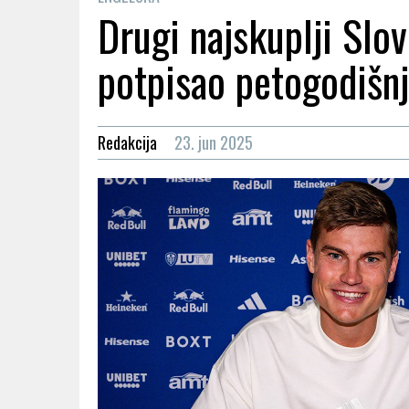
Drugi najskuplji Slov
potpisao petogodišn
Redakcija
23. jun 2025