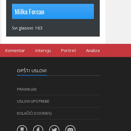
Milka Forcan
Svi glasovi:
163
Komentar
Intervju
Portret
Analiza
OPŠTI USLOVI
PRAVNI LEK
USLOVI UPOTREBE
KOLAČIĆI (COOKIES)