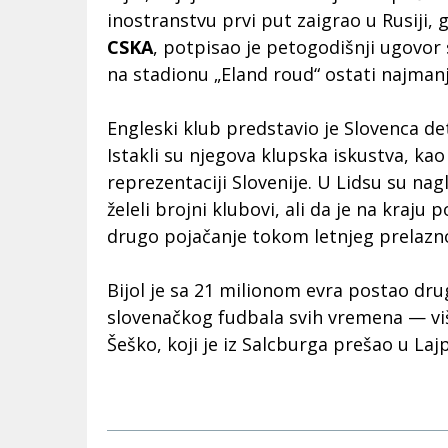
inostranstvu prvi put zaigrao u Rusiji,
CSKA
, potpisao je petogodišnji ugovor
na stadionu „Eland roud“ ostati najmanj
Engleski klub predstavio je Slovenca d
Istakli su njegova klupska iskustva, kao
reprezentaciji Slovenije. U Lidsu su nagla
želeli brojni klubovi, ali da je na kraju 
drugo pojačanje tokom letnjeg prelazn
Bijol je sa 21 milionom evra postao drug
slovenačkog fudbala svih vremena — vi
Šeško, koji je iz Salcburga prešao u Laj