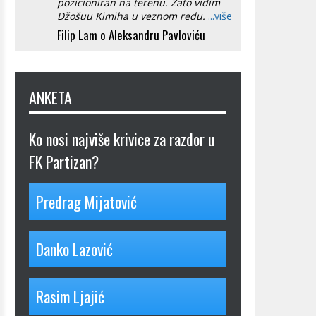
pozicioniran na terenu. Zato vidim
Džošuu Kimiha u veznom redu.
...više
Filip Lam o Aleksandru Pavloviću
ANKETA
Ko nosi najviše krivice za razdor u
FK Partizan?
Predrag Mijatović
Danko Lazović
Rasim Ljajić