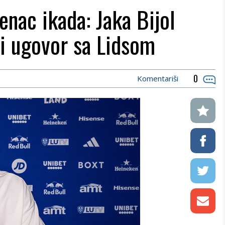
enac ikada: Jaka Bijol
ji ugovor sa Lidsom
0
Komentariši