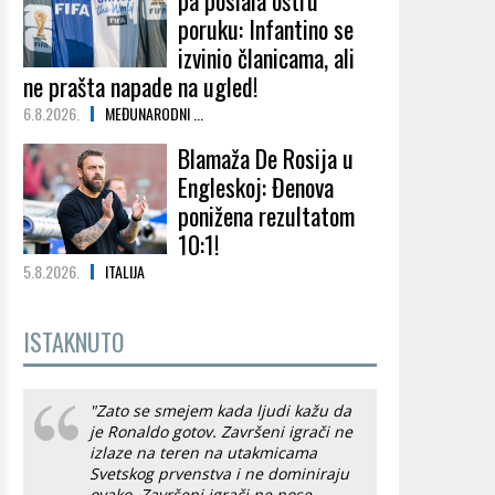
pa poslala oštru
poruku: Infantino se
izvinio članicama, ali
ne prašta napade na ugled!
6.8.2026.
MEĐUNARODNI ...
Blamaža De Rosija u
Engleskoj: Đenova
ponižena rezultatom
10:1!
5.8.2026.
ITALIJA
ISTAKNUTO
"Zato se smejem kada ljudi kažu da
je Ronaldo gotov. Završeni igrači ne
izlaze na teren na utakmicama
Svetskog prvenstva i ne dominiraju
ovako. Završeni igrači ne nose