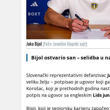
Jaka Bijol
(foto: zvanični klupski sajt)
Bijol ostvario san – selidba u n
Slovenački reprezentativni defanzivac
J
veliku želju – potpisao je ugovor koji ga
Korošac, koji je prethodnih godina na
potpis na ugovor sa engleskim
Lids ju
Bijol, koji je seniorsku karijeru započe