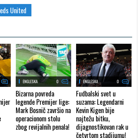
eds United
ENGLESKA
0
ENGLESKA
0
Bizarna povreda
Fudbalski svet u
ijer
legende Premijer lige:
suzama: Legendarni
Mark Bosnič završio na
Kevin Kigen bije
e
operacionom stolu
najtežu bitku,
zbog revijalnih penala!
dijagnostikovan rak u
četvrtom stadijumu!