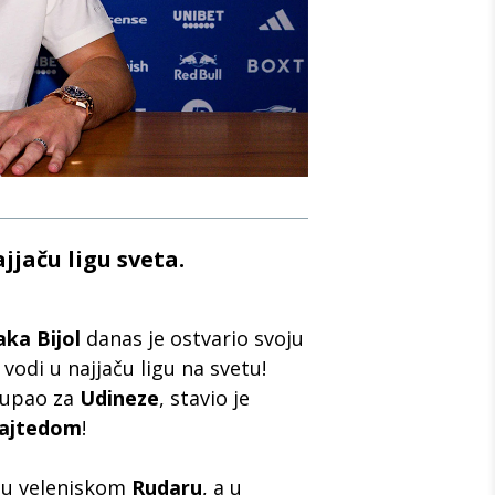
ajjaču ligu sveta.
aka Bijol
danas je ostvario svoju
 vodi u najjaču ligu na svetu!
stupao za
Udineze
, stavio je
najtedom
!
o u velenjskom
Rudaru
, a u