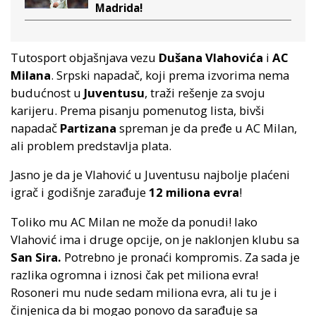
Madrida!
Tutosport objašnjava vezu
Dušana Vlahovića
i
AC
Milana
. Srpski napadač, koji prema izvorima nema
budućnost u
Juventusu
, traži rešenje za svoju
karijeru. Prema pisanju pomenutog lista, bivši
napadač
Partizana
spreman je da pređe u AC Milan,
ali problem predstavlja plata.
Jasno je da je Vlahović u Juventusu najbolje plaćeni
igrač i godišnje zarađuje
12 miliona evra
!
Toliko mu AC Milan ne može da ponudi! Iako
Vlahović ima i druge opcije, on je naklonjen klubu sa
San Sira.
Potrebno je pronaći kompromis. Za sada je
razlika ogromna i iznosi čak pet miliona evra!
Rosoneri mu nude sedam miliona evra, ali tu je i
činjenica da bi mogao ponovo da sarađuje sa