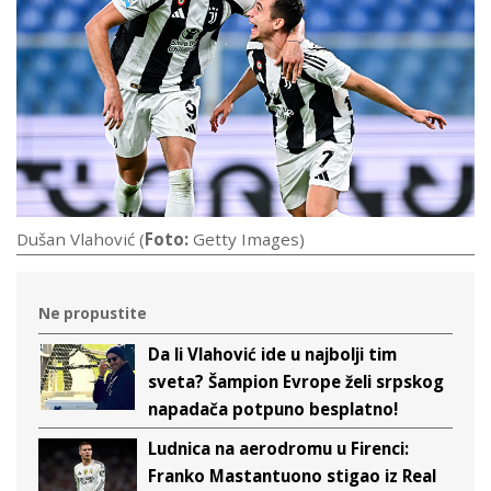
Dušan Vlahović (
Foto:
Getty Images)
Ne propustite
Da li Vlahović ide u najbolji tim
sveta? Šampion Evrope želi srpskog
napadača potpuno besplatno!
Ludnica na aerodromu u Firenci:
Franko Mastantuono stigao iz Real