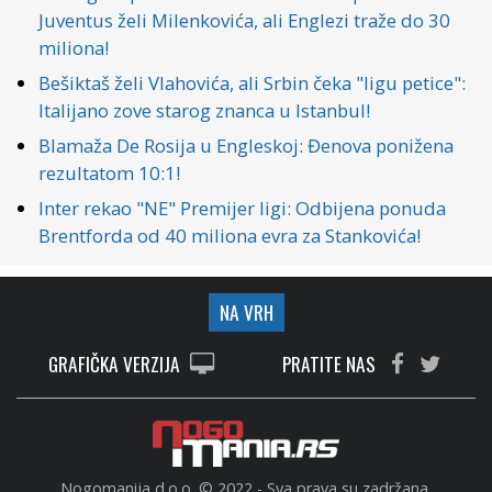
Juventus želi Milenkovića, ali Englezi traže do 30
miliona!
Bešiktaš želi Vlahovića, ali Srbin čeka "ligu petice":
Italijano zove starog znanca u Istanbul!
Blamaža De Rosija u Engleskoj: Đenova ponižena
rezultatom 10:1!
Inter rekao "NE" Premijer ligi: Odbijena ponuda
Brentforda od 40 miliona evra za Stankovića!
NA VRH
GRAFIČKA VERZIJA
PRATITE NAS
Nogomanija d.o.o. © 2022 - Sva prava su zadržana.