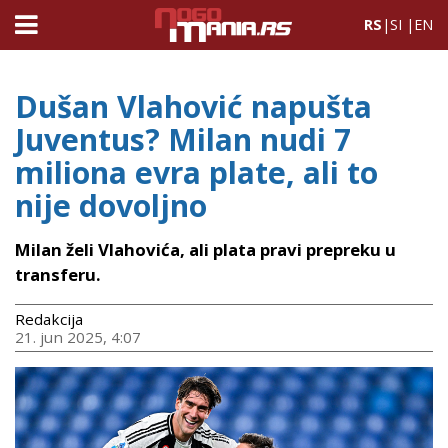
RS
|
SI
|
EN
Dušan Vlahović napušta
Juventus? Milan nudi 7
miliona evra plate, ali to
nije dovoljno
Milan želi Vlahovića, ali plata pravi prepreku u
transferu.
Redakcija
21. jun 2025, 4:07