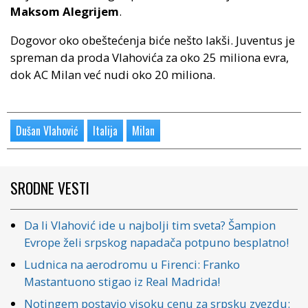
Maksom Alegrijem
.
Dogovor oko obeštećenja biće nešto lakši. Juventus je
spreman da proda Vlahovića za oko 25 miliona evra,
dok AC Milan već nudi oko 20 miliona.
Dušan Vlahović
Italija
Milan
SRODNE VESTI
Da li Vlahović ide u najbolji tim sveta? Šampion
Evrope želi srpskog napadača potpuno besplatno!
Ludnica na aerodromu u Firenci: Franko
Mastantuono stigao iz Real Madrida!
Notingem postavio visoku cenu za srpsku zvezdu: