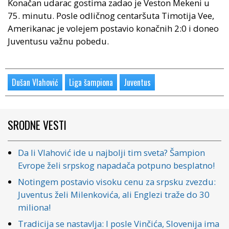
Konačan udarac gostima zadao je Veston Mekeni u
75. minutu. Posle odličnog centaršuta Timotija Vee,
Amerikanac je volejem postavio konačnih 2:0 i doneo
Juventusu važnu pobedu.
Dušan Vlahović
Liga šampiona
Juventus
SRODNE VESTI
Da li Vlahović ide u najbolji tim sveta? Šampion
Evrope želi srpskog napadača potpuno besplatno!
Notingem postavio visoku cenu za srpsku zvezdu:
Juventus želi Milenkovića, ali Englezi traže do 30
miliona!
Tradicija se nastavlja: I posle Vinčića, Slovenija ima