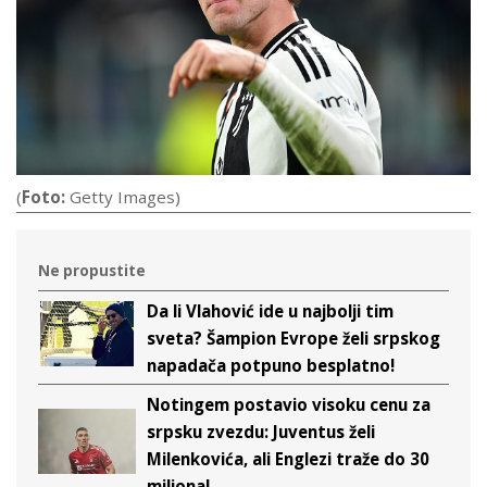
(
Foto:
Getty Images)
Ne propustite
Da li Vlahović ide u najbolji tim
sveta? Šampion Evrope želi srpskog
napadača potpuno besplatno!
Notingem postavio visoku cenu za
srpsku zvezdu: Juventus želi
Milenkovića, ali Englezi traže do 30
miliona!