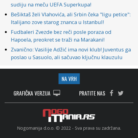
sudiju na meču UEFA Superkupa!
Bešiktaš želi Vlahovića, ali Srbin čeka "ligu petice":
Italijano zove starog znanca u Istanbul!
Fudbaleri Zvezde bez reči posle poraza od
Hapoela, preokret se traži na Marakani!
Zvanično: Vasilije Adžić ima novi klub! Juventus ga
poslao u Sasuolo, ali sačuvao ključnu klauzulu
NA VRH
GRAFIČKA VERZIJA
PRATITE NAS
Nogomanija d.o.o. © 2022 - Sva prava su zadržana.