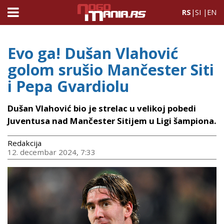
RS
|
SI
|
EN
Evo ga! Dušan Vlahović
golom srušio Mančester Siti
i Pepa Gvardiolu
Dušan Vlahović bio je strelac u velikoj pobedi
Juventusa nad Mančester Sitijem u Ligi šampiona.
Redakcija
12. decembar 2024, 7:33