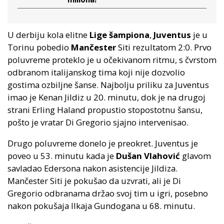
U derbiju kola elitne
Lige šampiona
,
Juventus
je u
Torinu pobedio
Mančester
Siti rezultatom 2:0. Prvo
poluvreme proteklo je u očekivanom ritmu, s čvrstom
odbranom italijanskog tima koji nije dozvolio
gostima ozbiljne šanse. Najbolju priliku za Juventus
imao je Kenan Jildiz u 20. minutu, dok je na drugoj
strani Erling Haland propustio stopostotnu šansu,
pošto je vratar Di Gregorio sjajno intervenisao.
Drugo poluvreme donelo je preokret. Juventus je
poveo u 53. minutu kada je
Dušan Vlahović
glavom
savladao Edersona nakon asistencije Jildiza.
Mančester Siti je pokušao da uzvrati, ali je Di
Gregorio odbranama držao svoj tim u igri, posebno
nakon pokušaja Ilkaja Gundogana u 68. minutu.